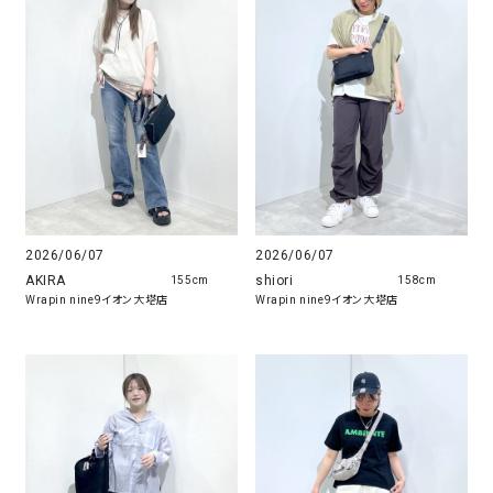
2026/06/07
2026/06/07
AKIRA
shiori
155cm
158cm
Wrapin nine9イオン大塔店
Wrapin nine9イオン大塔店