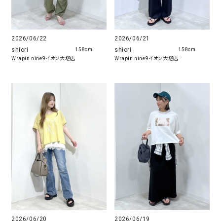
2026/06/22
2026/06/21
shiori
shiori
158cm
158cm
Wrapin nine9イオン大塔店
Wrapin nine9イオン大塔店
2026/06/20
2026/06/19