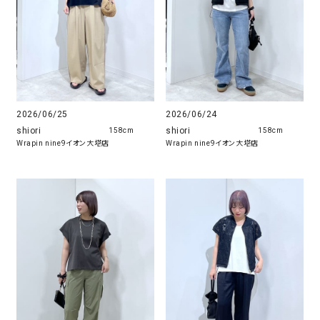
2026/06/25
2026/06/24
shiori
shiori
158cm
158cm
Wrapin nine9イオン大塔店
Wrapin nine9イオン大塔店