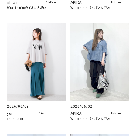
shiori
AKIRA
158cm
155cm
Wrapin nine9イオン大塔店
Wrapin nine9イオン大塔店
2026/06/03
2026/06/02
yuri
AKIRA
162cm
155cm
online store.
Wrapin nine9イオン大塔店