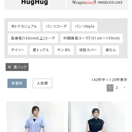
オトナカジュアル
パンツコーデ
パンツStyle
高身長(160cm以上)コーデ
中間身長コーデ(151cm～159cm)
デイリー
夏トップス
サンダル
体型カバー
楽ちん
夏バック
142
件中
1
-
120
件表示
新着順
人気順
1
2