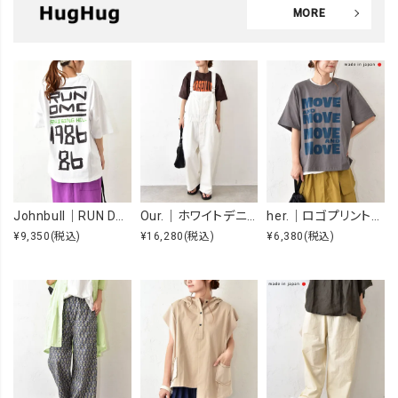
MORE
Johnbull｜RUN DMC RAISING HELL Tee [[JT263C39]][C]
Our.｜ホワイトデニムオーバーオール [[Our-022-1]][C]
her.｜ロゴプリントTee [[MTAH604-0721]][C]
¥9,350
(税込)
¥16,280
(税込)
¥6,380
(税込)