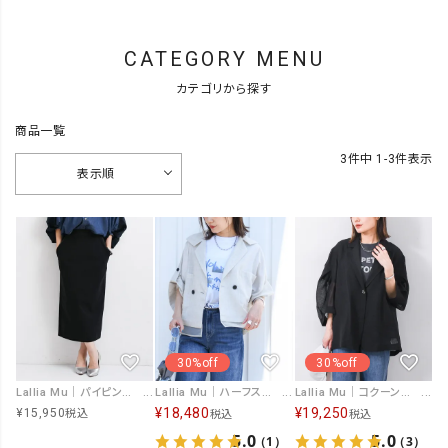
CATEGORY MENU
カテゴリから探す
商品一覧
3
件中
1
-
3
件表示
表示順
30%off
30%off
Lallia Mu｜パイピングポケットタイトスカート [[2513803]][F]
Lallia Mu｜ハーフスリーブダブルジャケット [[2612261]][F]
Lallia Mu｜コクーンスリーブメッシュジャケット [[2612260]][F]
¥
18,480
¥
19,250
¥
15,950
税込
税込
税込
5.0
5.0
（1）
（3）