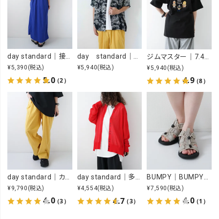
day standard｜接触冷感ロゴワンピース [[J262125-28]][D]
day standard｜オープンカラーアロハシャツ [[d-c-028]][D]
ジムマスター｜7.4OZ YOU GOT THIS 刺繍Tee [[G721707]][D]
¥5,390
(税込)
¥5,940
(税込)
¥5,940
(税込)
5.0
4.9
（2）
（8）
day standard｜カラーイージーパンツ [[day-019-26SS]][D]
BUMPY｜BUMPY SPORTS [[BUMPY SPORTS]][D]
day standard｜多ボタンドルマンカーデ [[P262017-28]][D]
¥9,790
(税込)
¥7,590
(税込)
¥4,554
(税込)
4.0
4.0
4.7
（3）
（1）
（3）