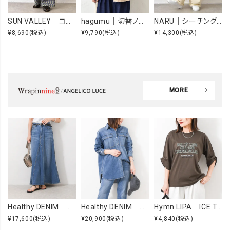
SUN VALLEY｜コットンローンボタニカルプリントパンツ [[SK5060265]][C]
hagumu｜切替ノースリーブプルオーバー [[66361091]][C]
NARU｜シーチングハンドワッシャーノッポパンツ [[643855BE]][C]
¥8,690
(税込)
¥9,790
(税込)
¥14,300
(税込)
MORE
Healthy DENIM｜Apricot [[H68205003 Apricot]][F]
Healthy DENIM｜Almond [[H68967803 Almond]][F]
Hymn LIPA｜ICE TOUCH 刺繍ロゴT [[WTS7203]][F]
¥17,600
(税込)
¥20,900
(税込)
¥4,840
(税込)