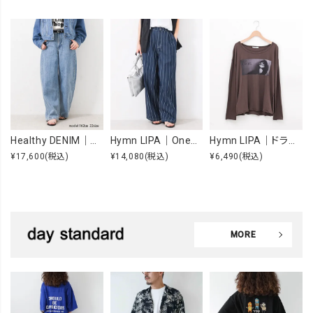
Healthy DENIM｜Beets [[H98333703 Beets]][F]
Hymn LIPA｜OneWashヒッコリータックカーブパンツ [[IZK26055-1]][F]
Hymn LIPA｜ドライcottonフォトCS [[IZK26053-widephoto]][F]
¥17,600
(税込)
¥14,080
(税込)
¥6,490
(税込)
MORE