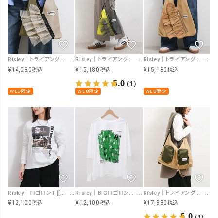
Risley｜トライアングルフリルメッシュBAGミニ [[R2601-TMM47]][F]
Risley｜トライアングルフリルメッシュBAG [[R2601-TFM46]][F]
Risley｜トライアングルフリルBAG [[R2601-TFB36]][F]
¥
14,080
¥
15,180
¥
15,180
税込
税込
税込
5.0
（1）
WEB限定
WEB限定
WEB限定
Risley｜ロゴロンT [[R2601-PLT915]][F]
Risley｜BIGロゴロンT [[R2601-BLT925]][F]
Risley｜トライアングルポケットBAG [[R2503-TPB42]][F]
¥
12,100
¥
12,100
¥
17,380
税込
税込
税込
5.0
（1）