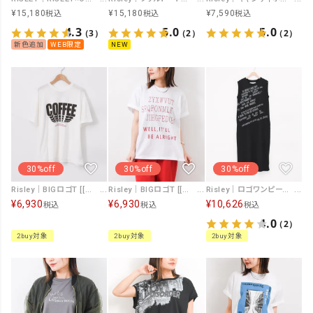
¥
15,180
¥
15,180
¥
7,590
税込
税込
税込
4.3
5.0
5.0
（3）
（2）
（2）
新色追加
WEB限定
NEW
30%off
30%off
30%off
Risley｜BIGロゴT [[R2601-GCS1030]][F]
Risley｜BIGロゴT [[R2601-GCS1029]][F]
Risley｜ロゴワンピース [[R2601-ROP973]][F]
¥
6,930
¥
6,930
¥
10,626
税込
税込
税込
4.0
（2）
2buy対象
2buy対象
2buy対象