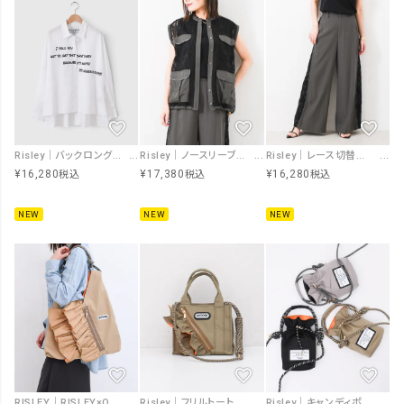
Risley｜バックロングプリントシャツ [[R2603-PSH1036]][F]
Risley｜ノースリーブレースジャケット [[R2603-NRJ1052]][F]
Risley｜レース切替パンツ [[R2603-RKP1053]][F]
¥
16,280
¥
17,380
¥
16,280
税込
税込
税込
NEW
NEW
NEW
RISLEY｜RISLEY×OUTDOOR トライアングルフリルバッグ [[R2501-TFB36]][F]
Risley｜フリルトートバッグ小 [[R2603-FTS61]][F]
Risley｜キャンディポシェット ミニ [[R2603-CPS59]][F]