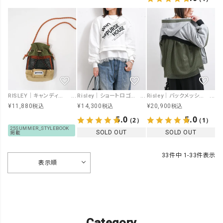
RISLEY｜キャンディポシェット [[R2501-CPT30]][F]
Risley｜ショートロゴSW [[R2601-PSW919]][F]
Risley｜バックメッシュパーカー [[R2601-BMP916]][F]
¥
11,880
¥
14,300
¥
20,900
税込
税込
税込
5.0
5.0
（2）
（1）
25SUMMER_STYLEBOOK
SOLD OUT
SOLD OUT
掲載
33
件中
1
-
33
件表示
表示順
Category