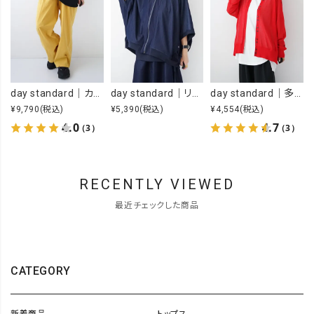
day standard｜カラーイージーパンツ [[day-019-26SS]][D]
day standard｜リメイク風ジップカーデ [[J262003-28]][D]
day standard｜多ボタンドルマンカーデ [[P262017-28]][D]
¥9,790
(税込)
¥5,390
(税込)
¥4,554
(税込)
4.0
4.7
（3）
（3）
RECENTLY VIEWED
最近チェックした商品
CATEGORY