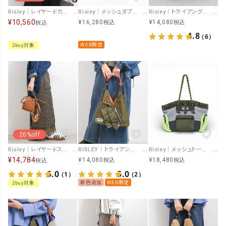
Risley｜レイヤードカットソー [[R2601-RCS941]][F]
Risley｜メッシュダブルポシェット [[R2601-MTB49]][F]
Risley｜トライアングルミニBAG [[R2601-TFB37]][F]
¥
10,560
¥
16,280
¥
14,080
税込
税込
税込
4.8
（6）
WEB限定
2buy対象
20%off
Risley｜レイヤードスカート [[R2601-LSK912]][F]
RISLEY｜トライアングルミニフリルBAG [[R2501-TFB37]][F]
Risley｜メッシュトートBAG [[R2601-MWP48]][F]
¥
14,784
¥
14,080
¥
18,480
税込
税込
税込
5.0
5.0
（1）
（2）
新色追加
WEB限定
2buy対象