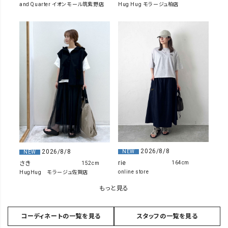
Hug Hug モラージュ柏店
and Quarter イオンモール筑紫野店
2026/8/8
2026/8/8
NEW
NEW
rie
さき
164cm
152cm
online store
HugHug モラージュ佐賀店
もっと見る
コーディネートの一覧を見る
スタッフの一覧を見る