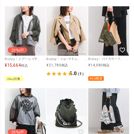
20%off
Risley｜シアーレイヤードブルゾン [[R2601-SRB930]][F]
Risley｜ショートトレンチ [[R2601-STR942]][F]
Risley｜バイカラーフリルミニBAG [[R2503-TMB44]][F]
¥
15,664
¥
21,780
¥
14,080
税込
税込
税込
5.0
（1）
WEB限定
2buy対象
20%off