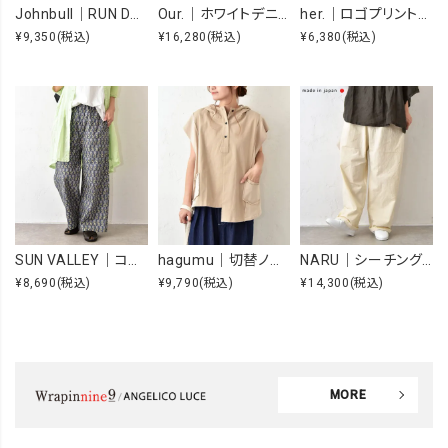
Johnbull｜RUN DMC RAISING HELL Tee [[JT263C39]][C]
Our.｜ホワイトデニムオーバーオール [[Our-022-1]][C]
her.｜ロゴプリントTee [[MTAH604-0721]][C]
¥9,350
(税込)
¥16,280
(税込)
¥6,380
(税込)
SUN VALLEY｜コットンローンボタニカルプリントパンツ [[SK5060265]][C]
hagumu｜切替ノースリーブプルオーバー [[66361091]][C]
NARU｜シーチングハンドワッシャーノッポパンツ [[643855BE]][C]
¥8,690
(税込)
¥9,790
(税込)
¥14,300
(税込)
MORE