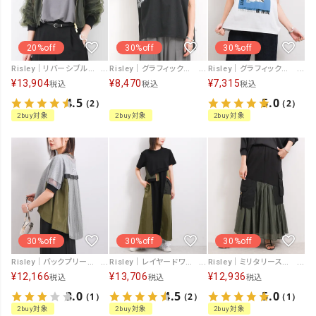
20%off
30%off
30%off
Risley｜リバーシブルブルゾン [[R2601-RBZ929]][F]
Risley｜グラフィックカットソー [[R2601-GCS950]][F]
Risley｜グラフィックTシャツ [[R2601-GCS947]][F]
¥
13,904
¥
8,470
¥
7,315
税込
税込
税込
4.5
5.0
（2）
（2）
2buy対象
2buy対象
2buy対象
30%off
30%off
30%off
Risley｜バックプリーツカットソー [[R2601-BPC933]][F]
Risley｜レイヤードワンピース [[R2601-ROP938]][F]
Risley｜ミリタリースカート [[R2601-MSK931]][F]
¥
12,166
¥
13,706
¥
12,936
税込
税込
税込
3.0
4.5
5.0
（1）
（2）
（1）
2buy対象
2buy対象
2buy対象