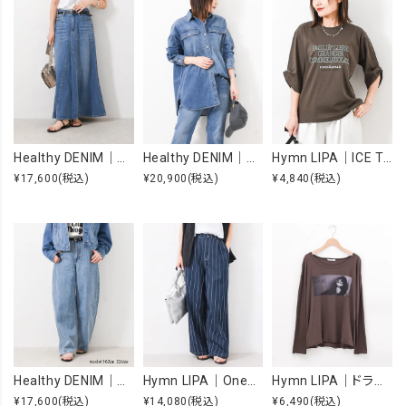
Healthy DENIM｜Apricot [[H68205003 Apricot]][F]
Healthy DENIM｜Almond [[H68967803 Almond]][F]
Hymn LIPA｜ICE TOUCH 刺繍ロゴT [[WTS7203]][F]
¥17,600
(税込)
¥20,900
(税込)
¥4,840
(税込)
Healthy DENIM｜Beets [[H98333703 Beets]][F]
Hymn LIPA｜OneWashヒッコリータックカーブパンツ [[IZK26055-1]][F]
Hymn LIPA｜ドライcottonフォトCS [[IZK26053-widephoto]][F]
¥17,600
(税込)
¥14,080
(税込)
¥6,490
(税込)