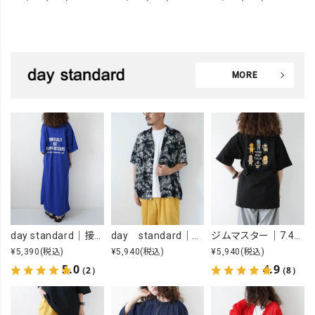
MORE
day standard｜接触冷感ロゴワンピース [[J262125-28]][D]
day standard｜オープンカラーアロハシャツ [[d-c-028]][D]
ジムマスター｜7.4OZ YOU GOT THIS 刺繍Tee [[G721707]][D]
¥5,390
(税込)
¥5,940
(税込)
¥5,940
(税込)
5.0
4.9
（2）
（8）