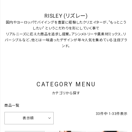
RISLEY (リズレー)
国内やヨーロッパでバイイングを豊富に経験したクリエイターが、"もっとこう
したい" というこだわりを形にしていく事で
リアルニーズに応えた商品を追求し提案。アシンメトリーや異素材ミックス、リ
バーシブルなど、他とは一味違ったデザインが年々人気を集めている注目ブラ
ンド。
CATEGORY MENU
カテゴリから探す
商品一覧
33
件中
1
-
33
件表示
表示順