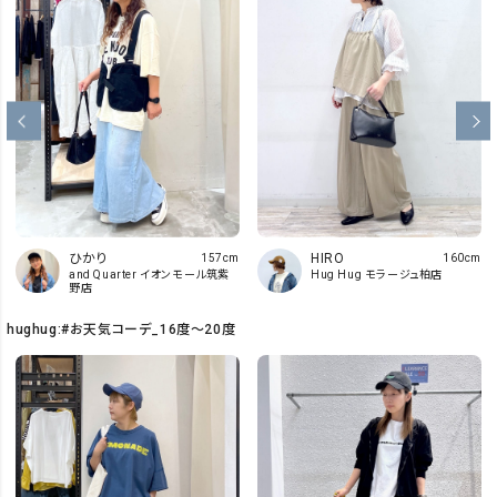
ひかり
HIRO
157cm
160cm
and Quarter イオンモール筑紫
Hug Hug モラージュ柏店
野店
hughug:#お天気コーデ_16度～20度