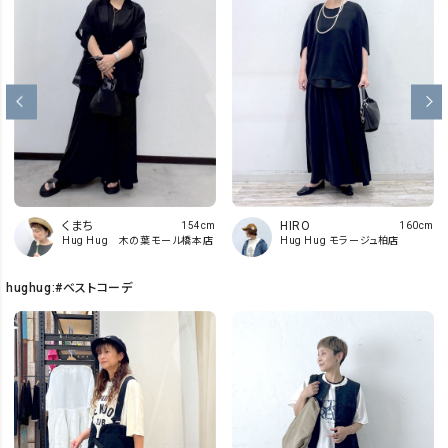
くまち
HIRO
154cm
160cm
Hug Hug 木の葉モール橋本店
Hug Hug モラージュ柏店
hughug:#ベストコーデ