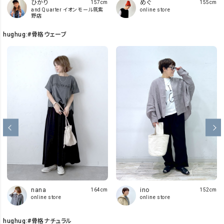
ひかり
めぐ
157cm
155cm
and Quarter イオンモール筑紫
online store
野店
hughug:#骨格ウェーブ
ino
nana
152cm
164cm
online store
online store
hughug:#骨格ナチュラル