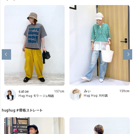
みぃ
satoe
159cm
157cm
Hug Hug 大村店
Hug Hug モラージュ柏店
hughug:#骨格ストレート