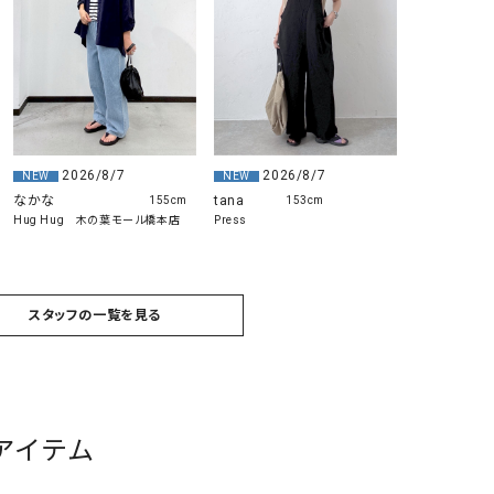
リー）
Audition（オーディション）
ORDINARY FITS（オーデ
ツ）
blue willow（ブルーウィロー）
Osmosis（オズモシス）
blue willow（ブルーウィロー）
prit（プリット）
2026/8/7
2026/8/7
NEW
NEW
CUBE SUGAR（キューブシュガー）
PUMA（プーマ）
なかな
tana
155cm
153cm
CONVERSE ALL STAR（コンバースオー
Risley（リズレー）
Hug Hug 木の葉モール橋本店
Press
ルスター）
Champion（チャンピオン）
RED CARD（レッドカード）
スタッフの一覧を見る
DENIM DUNGAREE（デニムダンガリー）
SO（エスオー）
Deck（ディック）
SUN VALLEY（サンバレー）
EVOL（イーボル）
SCOTCH&SODA（スコッチ
ダ）
アイテム
Emma Taylor（エマテイラー）
SUGAR ROSE（シュガーロ
FLAVOR TEE（フレーバーティー）
squady by graphite（ス