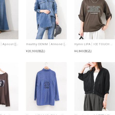
Healthy DENIM｜Apricot [[H68205003 Apricot]][F]
Healthy DENIM｜Almond [[H68967803 Almond]][F]
Hymn LIPA｜ICE TOUCH 刺繍ロゴT [[WTS7203]][F]
¥20,900
(税込)
¥4,840
(税込)