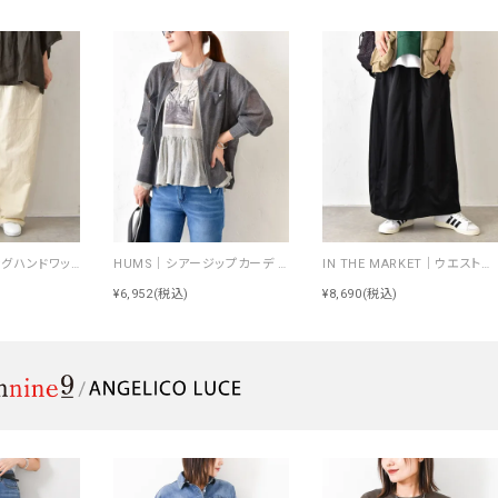
NARU｜シーチングハンドワッシャーノッポパンツ [[643855BE]][C]
HUMS｜シアージップカーデ [[RNK-2674]][C]
IN THE MARKET｜ウエストイージートラック素材スカート [[C-2570]][C]
¥6,952
(税込)
¥8,690
(税込)