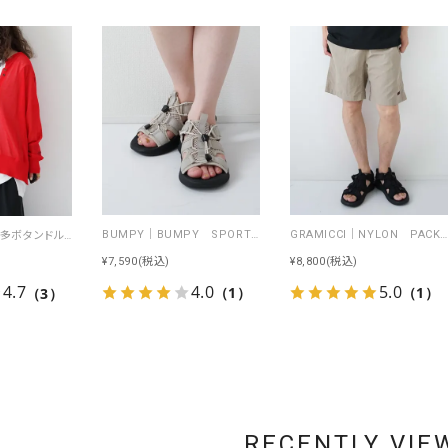
BUMPY｜BUMPY SPORTS [[BUMPY SPORTS]][D]
GRAMICCI｜NYLON PACKABLE G-SHORT [[G6SM-P082]][D]
day standard｜多ボタンドルマンカーデ [[P262017-28]][D]
¥7,590
(税込)
¥8,800
(税込)
4.0
5.0
4.7
（1）
（1）
（3）
RECENTLY VIE