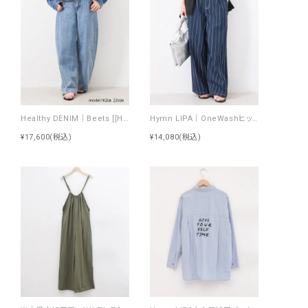
Healthy DENIM｜Beets [[H98333703 Beets]][F]
Hymn LIPA｜OneWashヒッコリータックカーブパンツ [[IZK26055-1]][F]
¥17,600
(税込)
¥14,080
(税込)