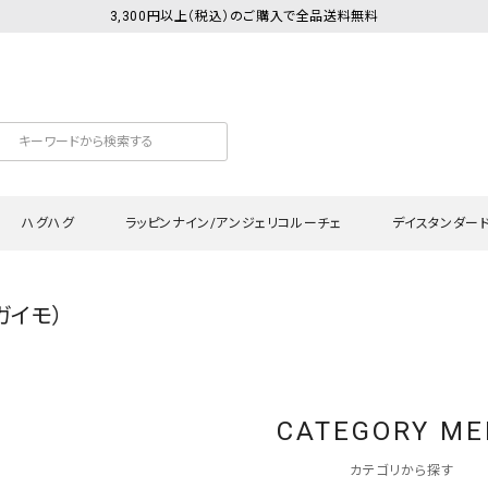
3,300円以上（税込）のご購入で全品送料無料
ハグハグ
ラッピンナイン/アンジェリコルーチェ
デイスタンダー
（ガイモ）
カットソー
Tシャツ・カットソー
ワンピース
Tシャツ・カットソー
ワンピース
トッ
プ・キャミソール
シャツ・ブラウス
チュニック
カーディガン・ベスト
チュニック
ワン
ン・ベスト
カーディガン
シャツ・ブラウス
パン
CATEGORY M
ラウス
ベスト
スウェット・パーカー
サロ
・パーカー
ニット
ニット
スカ
カテゴリから探す