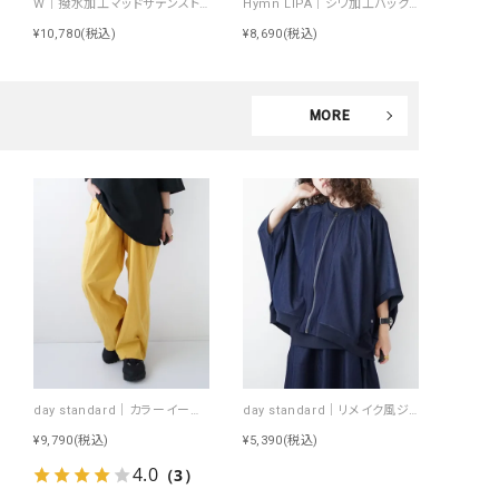
W｜撥水加工マッドサテンストレッチサロペ [[IZK26068]][F]
Hymn LIPA｜シワ加工バックロゴシャツ [[IZK26050]][F]
¥10,780
(税込)
¥8,690
(税込)
MORE
day standard｜カラーイージーパンツ [[day-019-26SS]][D]
day standard｜リメイク風ジップカーデ [[J262003-28]][D]
¥9,790
(税込)
¥5,390
(税込)
4.0
（3）