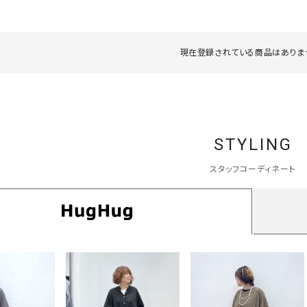
タンクトップ・キャミソール
ジャ
グッ
その他のパンツ
現在登録されている商品はありま
パンツ
デニムパンツ
ロング・マキシ丈
デニムパンツ
ロング・マキシ丈
ツ
その他のパンツ
その他スカート
その他スカート
トッ
ワン
ジャケット
STYLING
サロ
ジャケット
すべて見る
コート
バッグ
ジャ
スタッフコーディネート
コート
ガウン
シューズ
グッ
その他アウター
アクセサリー
すべて見る
バッグ
靴
帽子