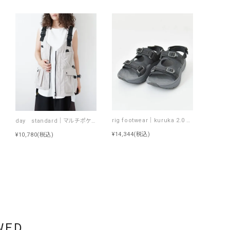
rig footwear｜kuruka 2.0 サンダル CC [[RG0031CC]][D]
day standard｜マルチポケット・ツールオーバーベスト [[d-c-034]][D]
¥14,344
(税込)
¥10,780
(税込)
WED