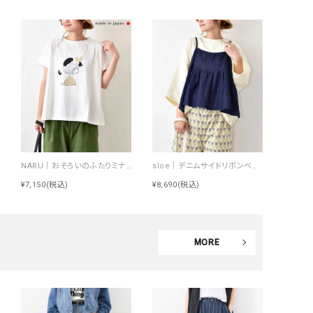
NARU｜おそろいのふたりミナミシャツ [[672010]][C]
sloe｜デニムサイドリボンベスト [[4404239-H]][C]
¥7,150
(税込)
¥8,690
(税込)
MORE