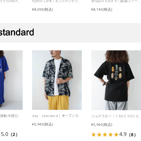
Hymn LIPA｜ドライcottonフォトCS [[IZK26053-widephoto]][F]
Hymn LIPA｜ピンストシャツバックロゴ入り [[IZK26050-stripe]][F]
Wrapin nine 9｜麻調シアーニット切替ラグランブルゾン [[262WB0820]][F]
¥8,690
(税込)
¥8,140
(税込)
day standard｜接触冷感ロゴワンピース [[J262125-28]][D]
day standard｜オープンカラーアロハシャツ [[d-c-028]][D]
ジムマスター｜7.4OZ YOU GOT THIS 刺繍Tee [[G721707]][D]
¥5,940
(税込)
¥5,940
(税込)
5.0
4.9
（2）
（8）