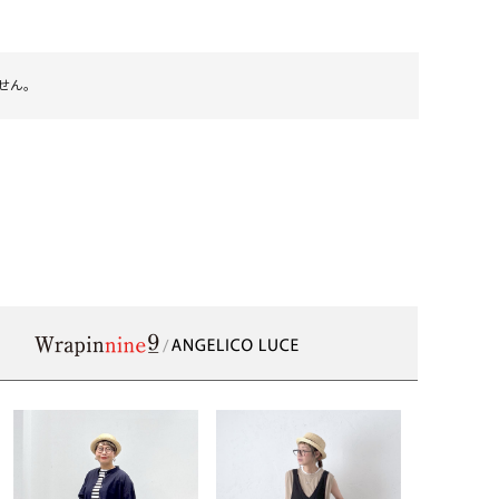
ケット・アウター
Our.（アワードット）
Hymn LIPA（ヒムリパ）
ズ
Wrapin nine9（ラッピンナイン）
W（ラッピンナイン）
ロング・マキシ丈
day standard（デイスタンダード）
10t'ena (トテナ)
せん。
その他スカート
プス
08mab(ゼロハチマブ)
Johnbull（ジョンブル）
ピース・チュニック
すべて見る
1%（イチ パーセント）
LAOCOONTE（ラオコンテ）
ペット・オーバーオール
1 metre carre（アンメートルキャレ ）
LAURA DI MAGGIO（ロ
ケット・アウター
オ）
ズ
120%lino（ワンハンドレッドトゥエンティ
le camouflage tribe
ーパーセントリノ）
トライブ）
adidas（アディダス）
Lallia Mu（ラリア ムー）
ASFVLT（アスファルト）
mizuiro ind（ミズイロ イ
Ampersand（アンパサンド）
MICALLE MICALLE（ミ
Antiquite's（アンティークス）
NATURAL LAUNDRY（