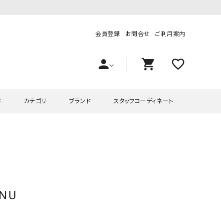
会員登録
お問合せ
ご利用案内
person
shopping_cart
favorite_outline
ド
カテゴリ
ブランド
スタッフコーディネート
プス
ハグハグ
ワンピース
OMEKASI（オメカシ）
ピース・チュニック
ラッピンナイン/アンジェリコルーチェ
チュニック
OMEKASI+（オメカシプラス
ツ
hagumu（ハグム）
Number18（オハコ）
ENU
ペット・オーバーオール
her.（ハードット）
in the Market（インザマ
ート
and quarter（アンドクウォーター）
HUMS（ハムズ）