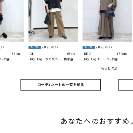
ソックス・その他雑貨
貨
2026/8/7
8/7
2026/8/7
NEW
NEW
HIRO
ICHI
160cm
157cm
165cm
Hug Hug モラージュ柏店
ージュ柏店
Hug Hug 木の葉モール橋本店
もっと見る
コーディネートの一覧を見る
あなたへのおすすめ