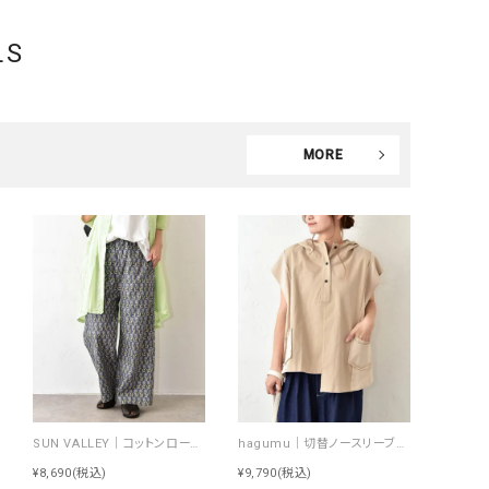
GO TO HOLLYWOOD（ゴートゥーハリウ
THIRTY（サーティ）
LS
ッド）
G-STAR RAW（ジースターロウ）
tumugu:（ツムグ）
GOOD SPEED（グッドスピード）
un cinq（アンサンク）
MORE
GAIMO（ガイモ）
UNIVERSAL OVERAL
オーバーオール）
GRAMICCI（グラミチ）
USU GALLERY（ユーエ
ー）
（ｇ） （グラム）
upper hights（アッパーハ
Gives a sense of fullment
+phenix（フェニックス）
HUNTER（ハンター）
WILD THINGS（ワイルド
ICHI（イチ）
ILIMA（イリマ）
SUN VALLEY｜コットンローンボタニカルプリントパンツ [[SK5060265]][C]
hagumu｜切替ノースリーブプルオーバー [[66361091]][C]
¥8,690
(税込)
¥9,790
(税込)