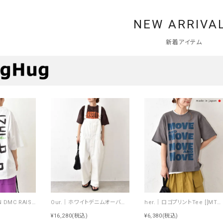
NEW ARRIVA
新着アイテム
Johnbull｜RUN DMC RAISING HELL Tee [[JT263C39]][C]
Our.｜ホワイトデニムオーバーオール [[Our-022-1]][C]
her.｜ロゴプリントTee [[MTAH604-0721]][C]
¥16,280
(税込)
¥6,380
(税込)