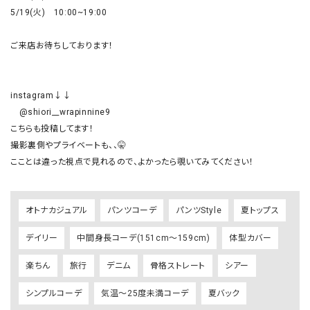
5/19(火)　10:00~19:00

ご来店お待ちしております！

instagram↓↓

　@shiori__wrapinnine9

こちらも投稿してます！

撮影裏側やプライベートも、、🤫

オトナカジュアル
パンツコーデ
パンツStyle
夏トップス
デイリー
中間身長コーデ(151cm～159cm)
体型カバー
楽ちん
旅行
デニム
骨格ストレート
シアー
シンプルコーデ
気温～25度未満コーデ
夏バック