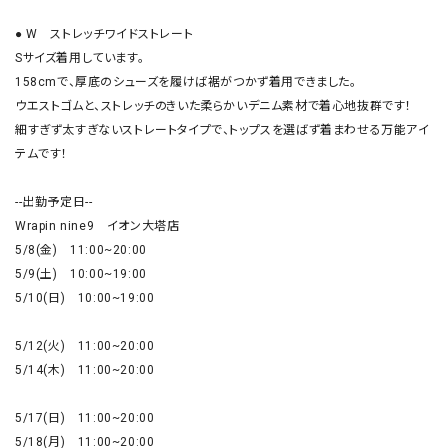
● W　ストレッチワイドストレート

Sサイズ着用しています。

158cmで、厚底のシューズを履けば裾がつかず着用できました。

ウエストゴムと、ストレッチのきいた柔らかいデニム素材で着心地抜群です！

細すぎず太すぎないストレートタイプで、トップスを選ばず着まわせる万能アイ
テムです！

--出勤予定日--

Wrapin nine9　イオン大塔店

5/8(金)　11:00~20:00

5/9(土)　10:00~19:00

5/10(日)　10:00~19:00

5/12(火)　11:00~20:00

5/14(木)　11:00~20:00

5/17(日)　11:00~20:00

5/18(月)　11:00~20:00
