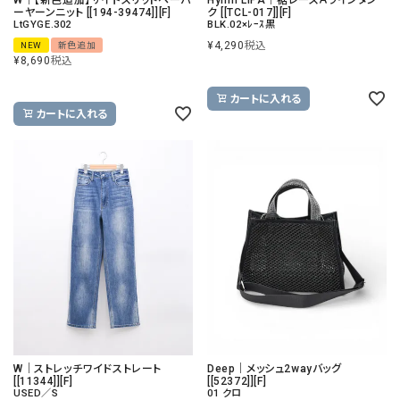
ーヤーンニット [[194-39474]][F]
ク [[TCL-017]][F]
LtGYGE.302
BLK.02×ﾚｰｽ黒
¥
4,290
税込
NEW
新色追加
¥
8,690
税込
カートに入れる
カートに入れる
W｜ストレッチワイドストレート
Deep｜メッシュ2wayバッグ
[[11344]][F]
[[52372]][F]
USED／S
01 クロ