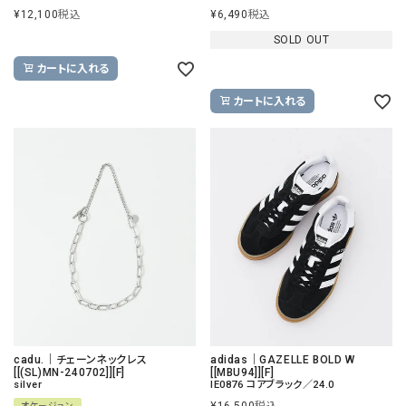
¥
12,100
税込
¥
6,490
税込
SOLD OUT
カートに入れる
カートに入れる
cadu.｜チェーンネックレス
adidas｜GAZELLE BOLD W
[[(SL)MN-240702]][F]
[[MBU94]][F]
silver
IE0876 コアブラック／24.0
オケージョン