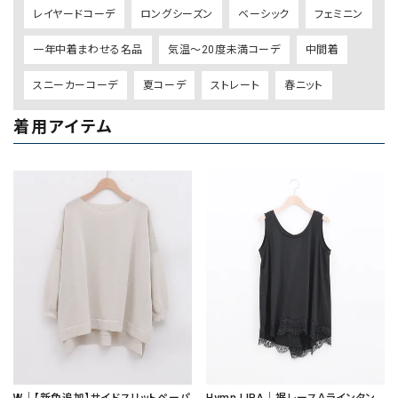
レイヤードコーデ
ロングシーズン
ベーシック
フェミニン
一年中着まわせる名品
気温～20度未満コーデ
中間着
スニーカーコーデ
夏コーデ
ストレート
春ニット
着用アイテム
W｜【新色追加】サイドスリットペーパ
Hymn LIPA｜裾レースＡラインタン