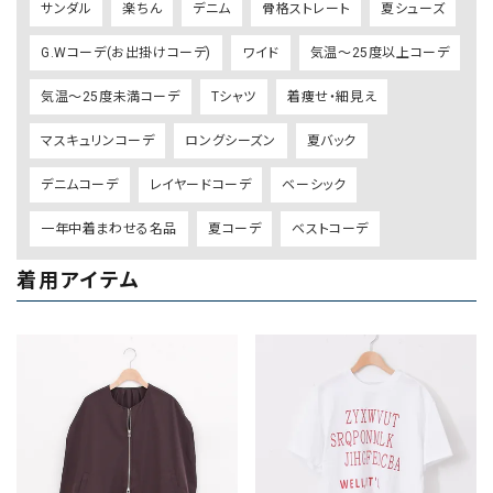
サンダル
楽ちん
デニム
骨格ストレート
夏シューズ
G.Wコーデ(お出掛けコーデ)
ワイド
気温～25度以上コーデ
気温～25度未満コーデ
Tシャツ
着痩せ・細見え
マスキュリンコーデ
ロングシーズン
夏バック
デニムコーデ
レイヤードコーデ
ベーシック
一年中着まわせる名品
夏コーデ
ベストコーデ
着用アイテム