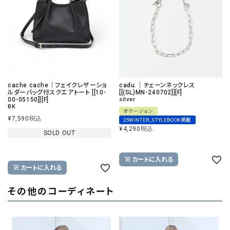
cache cache｜フェイクレザーショ
cadu.｜チェーンネックレス
ルダーバッグ付スクエアトート [[10-
[[(SL)MN-240702]][F]
00-05150]][F]
silver
BK
オケージョン
¥
7,590
税込
25WINTER_STYLEBOOK掲載
¥
4,290
税込
SOLD OUT
カートに入れる
カートに入れる
その他のコーディネート