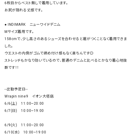
6枚目からベスト無しで着用しています。

お尻が隠れる丈感です。

● INDIMARK　ニューワイドデニム

Mサイズ着用です。

158cmで、少し高さのあるシューズを合わせると裾がつくことなく着用できま
した。

ウエストの内側がゴムで締め付け感もなく楽ちんです◎

ストレッチもかなり効いているので、普通のデニムと比べるとかなり着心地抜
群です！！

--出勤予定日--

Wrapin nine9　イオン大塔店

6/6(土)　11:00~20:00

6/7(日)　10:00~19:00

6/9(火)　11:00~20:00

6/10(水)　10:00~19:00
