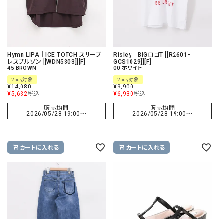
Hymn LIPA｜ICE TOTCH スリーブ
Risley｜BIGロゴT [[R2601-
レスブルゾン [[WDN5303]][F]
GCS1029]][F]
45 BROWN
00 ホワイト
2buy対象
2buy対象
¥
14,080
¥
9,900
¥
5,632
税込
¥
6,930
税込
販売期間
販売期間
2026/05/28 19:00
〜
2026/05/28 19:00
〜
カートに入れる
カートに入れる