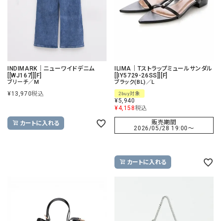
INDIMARK｜ニューワイドデニム
ILIMA｜Tストラップミュールサンダル
[[WJ167]][F]
[[IY5729-26SS]][F]
ブリーチ／M
ブラック(BL)／L
¥
13,970
税込
2buy対象
¥
5,940
¥
4,158
税込
販売期間
カートに入れる
2026/05/28 19:00
〜
カートに入れる