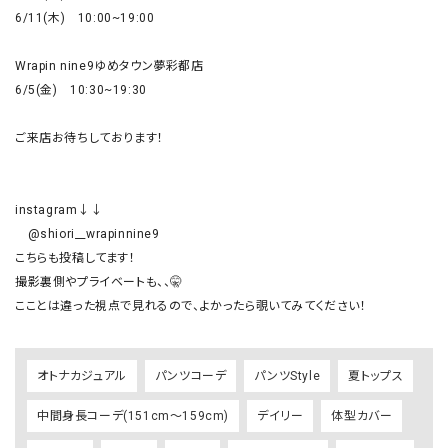
6/11(木)　10:00~19:00

Wrapin nine9ゆめタウン夢彩都店

6/5(金)　10:30~19:30

ご来店お待ちしております！

instagram↓↓

　@shiori__wrapinnine9

こちらも投稿してます！

撮影裏側やプライベートも、、🤫

オトナカジュアル
パンツコーデ
パンツStyle
夏トップス
中間身長コーデ(151cm～159cm)
デイリー
体型カバー