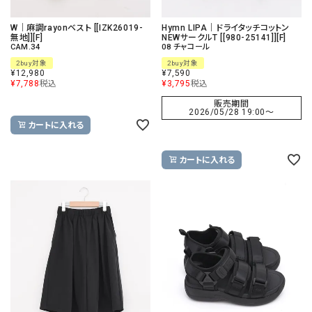
W｜麻調rayonベスト [[IZK26019-
Hymn LIPA｜ドライタッチコットン
無地]][F]
NEWサークルT [[980-25141]][F]
CAM.34
08 チャコール
2buy対象
2buy対象
¥
12,980
¥
7,590
¥
7,788
税込
¥
3,795
税込
販売期間
2026/05/28 19:00
〜
カートに入れる
カートに入れる