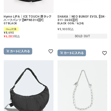
Hymn LIPA｜ICE TOUCH 厚タック
SHAKA｜NEO BUNGY EVOL [[SK-
ハーフパンツ [[WPN5310]][F]
311-26SS]][F]
07 BLACK
BLACK OON／6(24)
¥
9,900
税込
2buy対象
¥
8,690
SOLD OUT
¥
6,083
税込
カートに入れる
カートに入れる