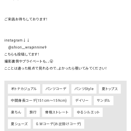
ご来店お待ちしております！

instagram↓↓

　@shiori__wrapinnine9

こちらも投稿してます！

撮影裏側やプライベートも、、🤫

オトナカジュアル
パンツコーデ
パンツStyle
夏トップス
中間身長コーデ(151cm～159cm)
デイリー
サンダル
楽ちん
旅行
骨格ストレート
ゆるシルエット
夏シューズ
G.Wコーデ(お出掛けコーデ)