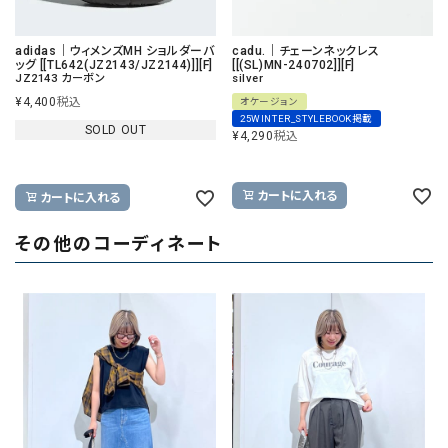
adidas｜ウィメンズMH ショルダーバ
cadu.｜チェーンネックレス
ッグ [[TL642(JZ2143/JZ2144)]][F]
[[(SL)MN-240702]][F]
JZ2143 カーボン
silver
¥
4,400
税込
オケージョン
25WINTER_STYLEBOOK掲載
SOLD OUT
¥
4,290
税込
カートに入れる
カートに入れる
その他のコーディネート