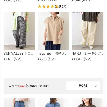
¥9,350
(税込)
¥16,280
(税込)
¥6,380
(税込)
5.0
（1）
SUN VALLEY｜コットンローンボタニカルプリントパンツ [[SK5060265]][C]
hagumu｜切替ノースリーブプルオーバー [[66361091]][C]
NARU｜シーチングハンドワッシャーノッポパンツ [[643855BE]][C]
¥8,690
(税込)
¥9,790
(税込)
¥14,300
(税込)
MORE