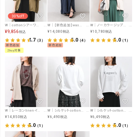
30%off
W｜cottonシアーワークブルゾン [[IZK25118]][F]
W｜【新色追加】washセミフレアスカート [[IZK24050-1]][F]
W｜ノーカラージップブルゾン [[IZK25114]][F]
¥
9,856
¥
14,080
¥
10,780
税込
税込
税込
4.7
5.0
5.0
（3）
（4）
（1）
新色追加
新色追加
2buy対象
W｜レーヨンlinenイージーケアJK [[26SS-JK0038①]][F]
W｜シルケットcottonカットソー [[IZK25125-プレート]][F]
W｜シルケットcottonロゴカットソー [[IZK25125-ロゴ]][F]
¥
14,850
¥
6,490
¥
6,490
税込
税込
税込
5.0
5.0
（1）
（1）