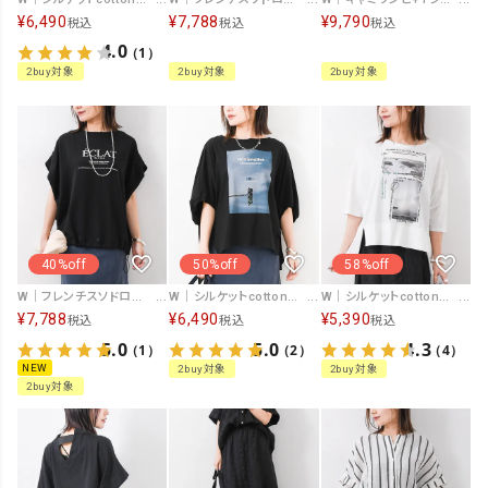
¥
6,490
¥
7,788
¥
9,790
税込
税込
税込
4.0
（1）
2buy対象
2buy対象
2buy対象
40%off
50%off
58%off
W｜フレンチスソドロストプルオーバー [[IZK26031-BK]][F]
W｜シルケットcottonカットソー [[IZK26033]][F]
W｜シルケットcottonカットソー [[IZK26035-1 photo]][F]
¥
7,788
¥
6,490
¥
5,390
税込
税込
税込
5.0
5.0
4.3
（1）
（2）
（4）
NEW
2buy対象
2buy対象
2buy対象