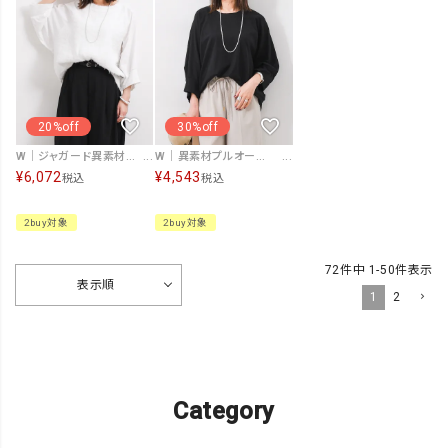
20%off
30%off
W｜ジャガード異素材プルオーバー [[IZK25116]][F]
W｜異素材プルオーバー [[IZK25115]][F]
¥
6,072
¥
4,543
税込
税込
2buy対象
2buy対象
72
件中
1
-
50
件表示
表示順
1
2
Category