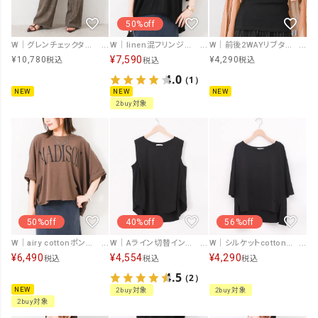
50%off
W｜グレンチェックタックパンツ [[IZK26045-3]][F]
W｜linen混フリンジ深Vプルオーバー [[IZK26052]][F]
W｜前後2WAYリブタンク [[IZK26043]][F]
¥
7,590
¥
10,780
¥
4,290
税込
税込
税込
4.0
（1）
NEW
NEW
NEW
2buy対象
50%off
40%off
56%off
W｜airy cottonポンチョカットソー [[IZK26047]][F]
W｜Aライン切替インナー [[IZK26038-無地]][F]
W｜シルケットcottonカットソー [[IZK26035-無地]][F]
¥
6,490
¥
4,554
¥
4,290
税込
税込
税込
4.5
（2）
NEW
2buy対象
2buy対象
2buy対象