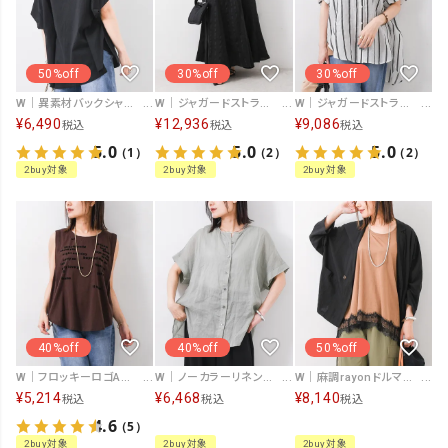
50%off
30%off
30%off
W｜異素材バックシャンカットソー [[IZK26032-BK]][F]
W｜ジャガードストライプスカート [[IZK25020-26SS]][F]
W｜ジャガードストライプシャツ [[IZK25021-26SS]][F]
¥
6,490
¥
12,936
¥
9,086
税込
税込
税込
5.0
5.0
5.0
（1）
（2）
（2）
2buy対象
2buy対象
2buy対象
40%off
40%off
50%off
W｜フロッキーロゴAライン切替インナー [[IZK26038]][F]
W｜ノーカラーリネンシャツ[[IZK26037]][F]
W｜麻調rayonドルマンジャケット [[IZK26020-無地]][F]
¥
5,214
¥
6,468
¥
8,140
税込
税込
税込
4.6
（5）
2buy対象
2buy対象
2buy対象