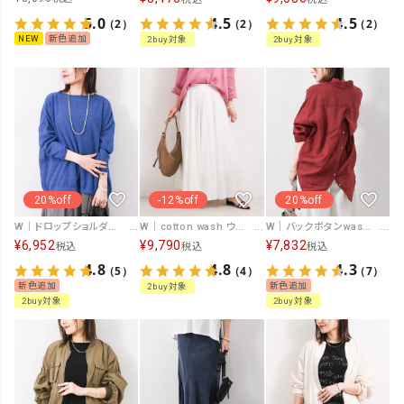
5.0
4.5
4.5
（2）
（2）
（2）
NEW
新色追加
2buy対象
2buy対象
20%off
-12%off
20%off
W｜ドロップショルダーペーパーヤーンニット [[194-39459]][F]
W｜cotton wash ウエストリブスカート [[IZK24025]][F]
W｜バックボタンwashリネンシャツ [[IZK25038-26SS]][F]
¥
6,952
¥
9,790
¥
7,832
税込
税込
税込
4.8
4.8
4.3
（5）
（4）
（7）
新色追加
新色追加
2buy対象
2buy対象
2buy対象