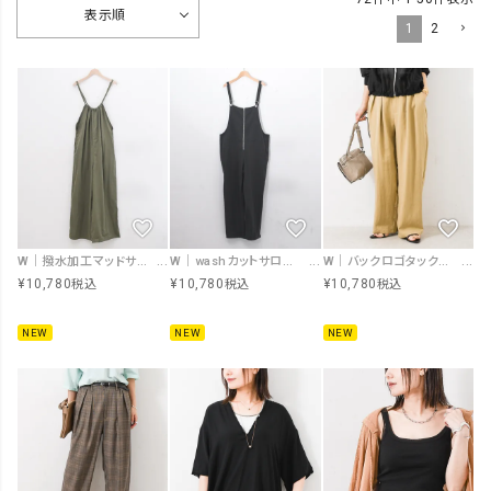
表示順
1
2
W｜撥水加工マッドサテンストレッチサロペ [[IZK26068]][F]
W｜washカットサロペPT [[IZK26063]][F]
W｜バックロゴタックパンツ [[IZK26059]][F]
¥
10,780
¥
10,780
¥
10,780
税込
税込
税込
NEW
NEW
NEW