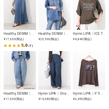
Healthy DENIM｜Apricot [[H68205003 Apricot]][F]
Healthy DENIM｜Almond [[H68967803 Almond]][F]
Hymn LIPA｜ICE TOUCH 刺繍ロゴT [[WTS7203]][F]
¥17,600
(税込)
¥20,900
(税込)
¥4,840
(税込)
5.0
（1）
Healthy DENIM｜Beets [[H98333703 Beets]][F]
Hymn LIPA｜OneWashヒッコリータックカーブパンツ [[IZK26055-1]][F]
Hymn LIPA｜ドライcottonフォトCS [[IZK26053-widephoto]][F]
¥17,600
(税込)
¥14,080
(税込)
¥6,490
(税込)