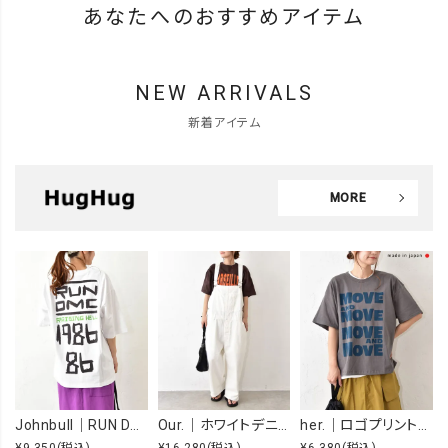
あなたへのおすすめアイテム
NEW ARRIVALS
新着アイテム
MORE
Johnbull｜RUN DMC RAISING HELL Tee [[JT263C39]][C]
Our.｜ホワイトデニムオーバーオール [[Our-022-1]][C]
her.｜ロゴプリントTee [[MTAH604-0721]][C]