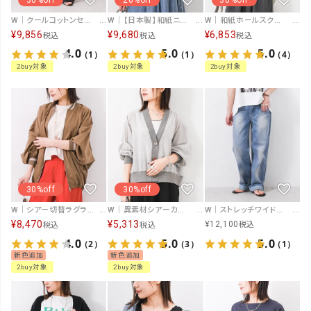
W｜クールコットンセミワイドパンツ [[26SS-PT0009③]][F]
W｜【日本製】和紙ニットフード羽織 [[194-39462]][F]
W｜和紙ホールスクエアPO [[194-39463]][F]
¥
9,856
¥
9,680
¥
6,853
税込
税込
税込
4.0
5.0
5.0
（1）
（1）
（4）
2buy対象
2buy対象
2buy対象
30%off
30%off
W｜シアー切替ラグランブルゾン [[IZK26015]][F]
W｜異素材シアーカーデ [[IZK25023-26SS]][F]
W｜ストレッチワイドストレート [[11344]][F]
¥
8,470
¥
5,313
¥
12,100
税込
税込
税込
4.0
5.0
5.0
（2）
（3）
（1）
新色追加
新色追加
2buy対象
2buy対象