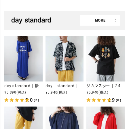
MORE
day standard｜接触冷感ロゴワンピース [[J262125-28]][D]
day standard｜オープンカラーアロハシャツ [[d-c-028]][D]
ジムマスター｜7.4OZ YOU GOT THIS 刺繍Tee [[G721707]][D]
¥5,390
(税込)
¥5,940
(税込)
¥5,940
(税込)
5.0
4.9
（2）
（8）