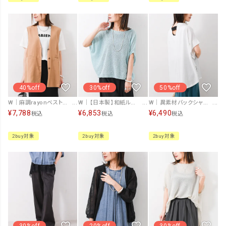
40%off
30%off
50%off
W｜麻調rayonベスト [[IZK26019-無地]][F]
W｜【日本製】和紙ルーズニット [[194-39488]][F]
W｜異素材バックシャンカットソー [[IZK26032]][F]
¥
7,788
¥
6,853
¥
6,490
税込
税込
税込
2buy対象
2buy対象
2buy対象
30%off
20%off
30%off