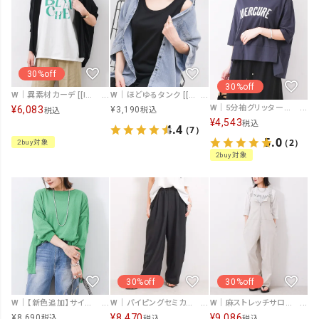
30%off
30%off
W｜異素材カーデ [[IZK22082]][F]
W｜ほどゆるタンク [[TCL-010]][F]
W｜5分袖グリッターラメロゴカットソー [[IZK26007]][F]
¥
6,083
¥
3,190
税込
税込
¥
4,543
税込
4.4
（7）
5.0
（2）
2buy対象
2buy対象
30%off
30%off
W｜【新色追加】サイドスリットペーパーヤーンニット [[194-39474]][F]
W｜パイピングセミカーブパンツ [[IZK26010]][F]
W｜麻ストレッチサロペPT [[IZK26009]][F]
¥
8,470
¥
9,086
¥
8,690
税込
税込
税込