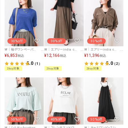
30%off
30%off
30%off
W｜袖ポワンペーパーヤーンニット [[194-39491]][F]
W｜エアリーindia cottonスカート [[21307-26SS]][F]
W｜エアリーindia cottonサファリシャツジャケット [[71459-26SS]][F]
¥
6,853
¥
12,166
¥
11,396
税込
税込
税込
5.0
5.0
（1）
（2）
2buy対象
2buy対象
2buy対象
50%off
40%off
50%off
W｜シルケットcottonカットソー [[IZK26036]][F]
W｜フレンチスソドロストプルオーバー [[IZK26031]][F]
W｜キャミワンピ+Tシャツセット [[IZK26041]][F]