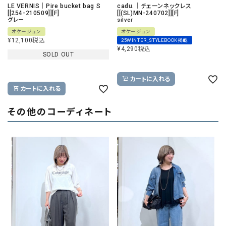
LE VERNIS｜Pire bucket bag S
cadu.｜チェーンネックレス
[[254-210509]][F]
[[(SL)MN-240702]][F]
グレー
silver
オケージョン
オケージョン
¥
12,100
税込
25WINTER_STYLEBOOK掲載
¥
4,290
税込
SOLD OUT
カートに入れる
カートに入れる
その他のコーディネート