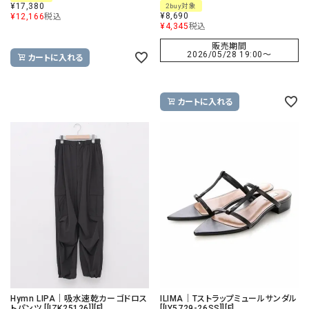
¥
17,380
2buy対象
¥
8,690
¥
12,166
税込
¥
4,345
税込
販売期間
2026/05/28 19:00
〜
カートに入れる
カートに入れる
Hymn LIPA｜吸水速乾カーゴドロス
ILIMA｜Tストラップミュールサンダル
トパンツ [[IZK25126]][F]
[[IY5729-26SS]][F]