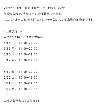
● Hymn LIPA　吸水速乾カーゴドロストパンツ

裾搾りなので、丈感は気にせず着用できます。

ウエストは総ゴム、素材もストレッチが効いている為着心地抜群です！

--出勤予定日--

Wrapin nine9　イオン大塔店

6/14(日)　11:00~20:00

6/15(月)　11:00~20:00

6/16(火)　10:00~19:00

6/17(水)　10:00~19:00

6/19(金)　11:00~20:00

6/20(土)　10:00~19:00

6/21(日)　10:00~19:00

6/22(月)　10:00~19:00

ご来店お待ちしております！
