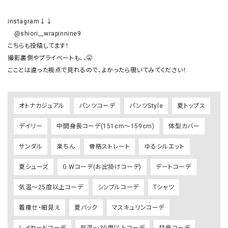
instagram↓↓

　@shiori__wrapinnine9

こちらも投稿してます！

撮影裏側やプライベートも、、🤫

オトナカジュアル
パンツコーデ
パンツStyle
夏トップス
デイリー
中間身長コーデ(151cm～159cm)
体型カバー
サンダル
楽ちん
骨格ストレート
ゆるシルエット
夏シューズ
G.Wコーデ(お出掛けコーデ)
デートコーデ
気温～25度以上コーデ
シンプルコーデ
Tシャツ
着痩せ・細見え
夏バック
マスキュリンコーデ
レイヤードコーデ
気温～30度以上コーデ
甘辛コーデ