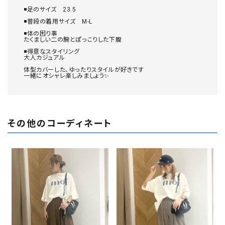
◾️足のサイズ　23.5

◾️普段の着用サイズ　M-L

◾️体の困り事

たくましい二の腕とぽっこりした下腹

◾️得意なスタイリング

大人カジュアル

体型カバーした、ゆったりスタイルが好きです

一緒にオシャレ楽しみましょう✨
その他のコーディネート