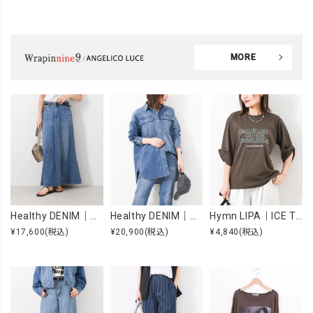
MORE
Healthy DENIM｜Apricot [[H68205003 Apricot]][F]
Healthy DENIM｜Almond [[H68967803 Almond]][F]
Hymn LIPA｜ICE TOUCH 刺繍ロゴT [[WTS7203]][F]
¥17,600
(税込)
¥20,900
(税込)
¥4,840
(税込)