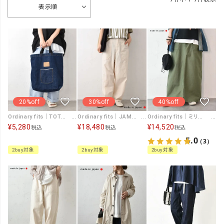
表示順
20%off
30%off
40%off
Ordinary fits｜TOTE BAG [[GD003-1]][C]
Ordinary fits｜JAMES PANTS C/H RIPSTOP [[PT019]][C]
Ordinary fits｜ミリタリースカート [[SK004]][C]
¥
5,280
¥
18,480
¥
14,520
税込
税込
税込
5.0
（3）
2buy対象
2buy対象
2buy対象