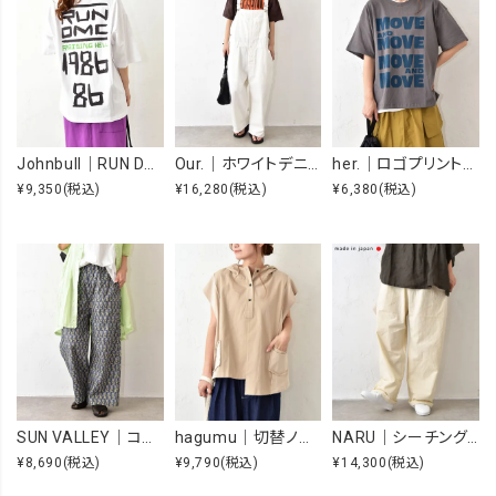
Johnbull｜RUN DMC RAISING HELL Tee [[JT263C39]][C]
Our.｜ホワイトデニムオーバーオール [[Our-022-1]][C]
her.｜ロゴプリントTee [[MTAH604-0721]][C]
¥9,350
(税込)
¥16,280
(税込)
¥6,380
(税込)
SUN VALLEY｜コットンローンボタニカルプリントパンツ [[SK5060265]][C]
hagumu｜切替ノースリーブプルオーバー [[66361091]][C]
NARU｜シーチングハンドワッシャーノッポパンツ [[643855BE]][C]
¥8,690
(税込)
¥9,790
(税込)
¥14,300
(税込)