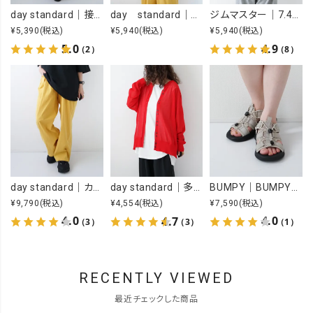
day standard｜接触冷感ロゴワンピース [[J262125-28]][D]
day standard｜オープンカラーアロハシャツ [[d-c-028]][D]
ジムマスター｜7.4OZ YOU GOT THIS 刺繍Tee [[G721707]][D]
¥5,390
(税込)
¥5,940
(税込)
¥5,940
(税込)
5.0
4.9
（2）
（8）
day standard｜カラーイージーパンツ [[day-019-26SS]][D]
BUMPY｜BUMPY SPORTS [[BUMPY SPORTS]][D]
day standard｜多ボタンドルマンカーデ [[P262017-28]][D]
¥9,790
(税込)
¥7,590
(税込)
¥4,554
(税込)
4.0
4.0
4.7
（3）
（1）
（3）
RECENTLY VIEWED
最近チェックした商品