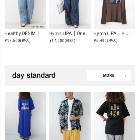
Healthy DENIM｜Beets [[H98333703 Beets]][F]
Hymn LIPA｜OneWashヒッコリータックカーブパンツ [[IZK26055-1]][F]
Hymn LIPA｜ドライcottonフォトCS [[IZK26053-widephoto]][F]
¥17,600
(税込)
¥14,080
(税込)
¥6,490
(税込)
MORE