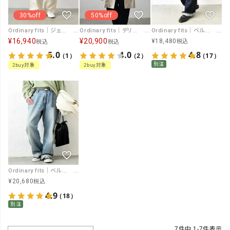
30%off
50%off
Ordinary fits｜ジェームスファティーグパンツ [[101J-02]][C]
Ordinary fits｜デリコート [[OF-T038]][C]
Ordinary fits｜ベルト付きデニムパンツ [[OLF-P037OW]][C]
¥
16,940
¥
20,900
¥
18,480
税込
税込
税込
5.0
4.0
4.8
（1）
（2）
（17）
別注
2buy対象
2buy対象
Ordinary fits｜ベルト付きデニムパンツ [[OLF-P037]][C]
¥
20,680
税込
4.9
（18）
別注
7
件中
1
-
7
件表示