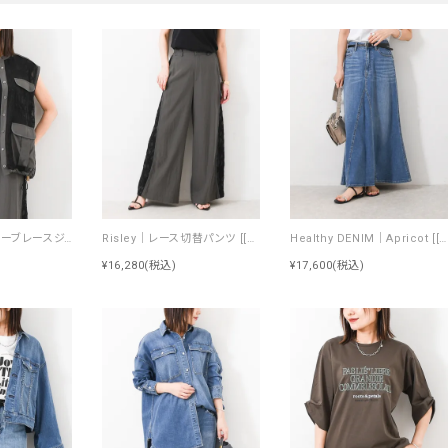
Risley｜ノースリーブレースジャケット [[R2603-NRJ1052]][F]
Risley｜レース切替パンツ [[R2603-RKP1053]][F]
Healthy DENIM｜Apricot [[H68205003 Apricot]][F]
¥16,280
(税込)
¥17,600
(税込)