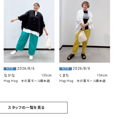
GO TO HOLLYWOOD（ゴートゥーハリウ
THIRTY（サーティ）
ッド）
G-STAR RAW（ジースターロウ）
tumugu:（ツムグ）
GOOD SPEED（グッドスピード）
un cinq（アンサンク）
GAIMO（ガイモ）
UNIVERSAL OVERAL
オーバーオール）
GRAMICCI（グラミチ）
USU GALLERY（ユーエ
ー）
2026/8/6
2026/8/6
NEW
NEW
くまち
なかな
154cm
155cm
（ｇ） （グラム）
upper hights（アッパーハ
Hug Hug 木の葉モール橋本店
Hug Hug 木の葉モール橋本店
Gives a sense of fullment
+phenix（フェニックス）
HUNTER（ハンター）
WILD THINGS（ワイルド
ICHI（イチ）
スタッフの一覧を見る
ILIMA（イリマ）