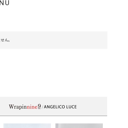
ENU
リー）
Audition（オーディション）
ORDINARY FITS（オーデ
ツ）
blue willow（ブルーウィロー）
Osmosis（オズモシス）
blue willow（ブルーウィロー）
prit（プリット）
せん。
CUBE SUGAR（キューブシュガー）
PUMA（プーマ）
CONVERSE ALL STAR（コンバースオー
Risley（リズレー）
ルスター）
Champion（チャンピオン）
RED CARD（レッドカード）
DENIM DUNGAREE（デニムダンガリー）
SO（エスオー）
Deck（ディック）
SUN VALLEY（サンバレー）
EVOL（イーボル）
SCOTCH&SODA（スコッチ
ダ）
Emma Taylor（エマテイラー）
SUGAR ROSE（シュガーロ
FLAVOR TEE（フレーバーティー）
squady by graphite（ス