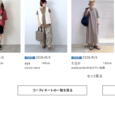
8/6
2026/8/6
2026/8/6
NEW
NEW
たなか
aya
cm
163cm
149cm
andQuarterゆめタウン佐賀
online store
もっと見る
コーディネートの一覧を見る