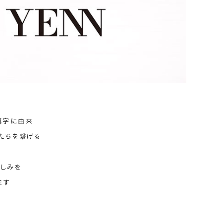
ケット・アウター
Our.（アワードット）
Hymn LIPA（ヒムリパ）
ズ
Wrapin nine9（ラッピンナイン）
W（ラッピンナイン）
ロング・マキシ丈
day standard（デイスタンダード）
10t'ena (トテナ)
その他スカート
プス
08mab(ゼロハチマブ)
Johnbull（ジョンブル）
ピース・チュニック
すべて見る
1%（イチ パーセント）
LAOCOONTE（ラオコンテ）
ペット・オーバーオール
1 metre carre（アンメートルキャレ ）
LAURA DI MAGGIO（ロ
ケット・アウター
う漢字に由来
オ）
ズ
人たちを繋げる
120%lino（ワンハンドレッドトゥエンティ
le camouflage tribe
ーパーセントリノ）
トライブ）
楽しみを
adidas（アディダス）
Lallia Mu（ラリア ムー）
ます
ASFVLT（アスファルト）
mizuiro ind（ミズイロ イ
Ampersand（アンパサンド）
MICALLE MICALLE（ミ
Antiquite's（アンティークス）
NATURAL LAUNDRY（