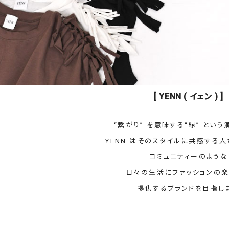
タンクトップ・キャミソール
ジャ
グッ
その他のパンツ
パンツ
デニムパンツ
ロング・マキシ丈
デニムパンツ
ロング・マキシ丈
ツ
その他のパンツ
その他スカート
その他スカート
トッ
ワン
[ YENN ( イェン ) ]
ジャケット
サロ
ジャケット
すべて見る
コート
バッグ
ジャ
“繋がり” を意味する“縁” とい
コート
ガウン
シューズ
グッ
YENN はそのスタイルに共感する
その他アウター
アクセサリー
コミュニティーのような
すべて見る
日々の生活にファッションの
バッグ
提供するブランドを目指し
靴
帽子