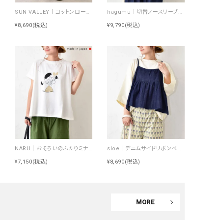
SUN VALLEY｜コットンローンボタニカルプリントパンツ [[SK5060265]][C]
hagumu｜切替ノースリーブプルオーバー [[66361091]][C]
¥8,690
(税込)
¥9,790
(税込)
NARU｜おそろいのふたりミナミシャツ [[672010]][C]
sloe｜デニムサイドリボンベスト [[4404239-H]][C]
¥7,150
(税込)
¥8,690
(税込)
MORE