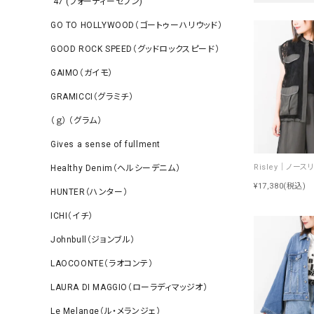
‘47 (フォーティーセブン)
GO TO HOLLYWOOD（ゴートゥーハリウッド）
GOOD ROCK SPEED（グッドロックスピード）
GAIMO（ガイモ）
GRAMICCI（グラミチ）
（ｇ） （グラム）
Gives a sense of fullment
Healthy Denim（ヘルシーデニム）
¥17,380
(税込)
HUNTER（ハンター）
ICHI（イチ）
Johnbull（ジョンブル）
LAOCOONTE（ラオコンテ）
LAURA DI MAGGIO（ローラディマッジオ）
Le Melange（ル・メランジェ）