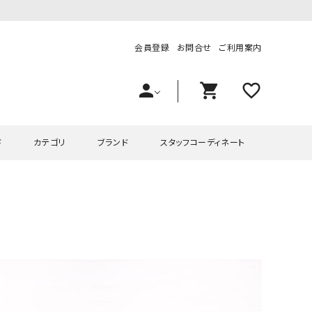
会員登録
お問合せ
ご利用案内
person
shopping_cart
favorite_outline
ド
カテゴリ
ブランド
スタッフコーディネート
プス
ハグハグ
ワンピース
OMEKASI（オメカシ）
ピース・チュニック
ラッピンナイン/アンジェリコルーチェ
チュニック
OMEKASI+（オメカシプラス
ツ
hagumu（ハグム）
Number18（オハコ）
ペット・オーバーオール
her.（ハードット）
in the Market（インザマ
ート
and quarter（アンドクウォーター）
HUMS（ハムズ）