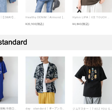
Healthy DENIM｜【2WAY】デニムジャケット Latte [[H68912303 Latte]][F]
Healthy DENIM｜Almond [[H68967803 Almond]][F]
Hymn LIPA｜ICE TOUCH 刺繍ロゴT [[WTS7203]][F]
¥20,900
(税込)
¥4,840
(税込)
day standard｜接触冷感ロゴワンピース [[J262125-28]][D]
day standard｜オープンカラーアロハシャツ [[d-c-028]][D]
ジムマスター｜7.4OZ YOU GOT THIS 刺繍Tee [[G721707]][D]