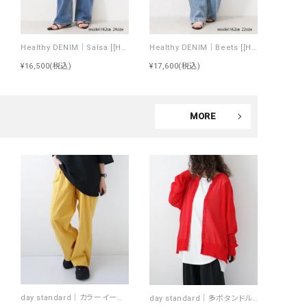
Healthy DENIM｜Salsa [[H68333303 Salsa]][F]
Healthy DENIM｜Beets [[H98333703 Beets]][F]
¥16,500
(税込)
¥17,600
(税込)
MORE
day standard｜カラーイージーパンツ [[day-019-26SS]][D]
day standard｜多ボタンドルマンカーデ [[P262017-28]][D]