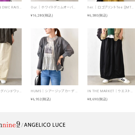
Johnbull｜RUN DMC RAISING HELL Tee [[JT263C39]][C]
Our.｜ホワイトデニムオーバーオール [[Our-022-1]][C]
her.｜ロゴプリントTee [[MTAH604-0721]][C]
¥16,280
(税込)
¥6,380
(税込)
NARU｜シーチングハンドワッシャーノッポパンツ [[643855BE]][C]
HUMS｜シアージップカーデ [[RNK-2674]][C]
IN THE MARKET｜ウエストイージートラック素材スカート [[C-2570]][C]
¥6,952
(税込)
¥8,690
(税込)