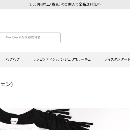
3,300円以上（税込）のご購入で全品送料無料
ハグハグ
ラッピンナイン/アンジェリコルーチェ
デイスタンダー
イェン)
カットソー
Tシャツ・カットソー
ワンピース
Tシャツ・カットソー
ワンピース
トッ
プ・キャミソール
シャツ・ブラウス
チュニック
カーディガン・ベスト
チュニック
ワン
ン・ベスト
カーディガン
シャツ・ブラウス
パン
ラウス
ベスト
スウェット・パーカー
サロ
・パーカー
ニット
ニット
スカ