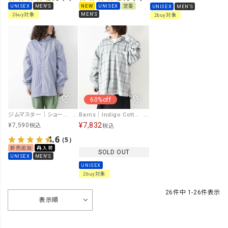
UNISEX
MEN'S
NEW
UNISEX
定番
UNISEX
MEN'S
MEN'S
2buy対象
2buy対象
60%off
ジムマスター｜ショールカラー L/Sシャツ [[G233732]][D]
Barns｜Indigo Cotton Faded Check Shirt 長袖チェックシャツ[[BR-25139]][D]
¥
7,832
¥
7,590
税込
税込
4.6
（5）
新色追加
再入荷
SOLD OUT
UNISEX
MEN'S
UNISEX
2buy対象
26
件中
1
-
26
件表示
表示順