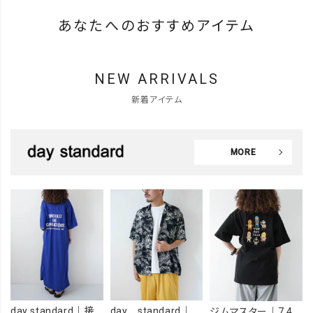
あなたへのおすすめアイテム
NEW ARRIVALS
新着アイテム
MORE
day standard｜接触冷感ロゴワンピース [[J262125-28]][D]
day standard｜オープンカラーアロハシャツ [[d-c-028]][D]
ジムマスター｜7.4OZ YOU GOT THIS 刺繍Tee [[G721707]][D]