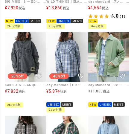
WILD THINGS｜ELASTIC NYRON DENALI SHIRT [[WT26035AD]][D]
day standard｜スノーウォッシュ加工BIGシャツ [[I261027-28]][D]
BIG MIKE｜レーヨン無地アロハシャツ [[102625540]][D]
¥
13,860
¥
4,554
¥
7,920
税込
税込
税込
4.0
（1）
NEW
UNISEX
MEN'S
NEW
NEW
UNISEX
MEN'S
2buy対象
2buy対象
2buy対象
20%off
40%off
KAKELA & TRANQUIL｜ワイドレギュラーデニムシャツ [[12510-369-20]][D]
day standard｜Plaid shirt [[661300]][D]
day standard｜Re-dye加工 ミリタリージャケット [[day-028]][D]
¥
7,832
¥
5,874
¥
11,880
税込
税込
税込
UNISEX
MEN'S
NEW
UNISEX
MEN'S
2buy対象
2buy対象