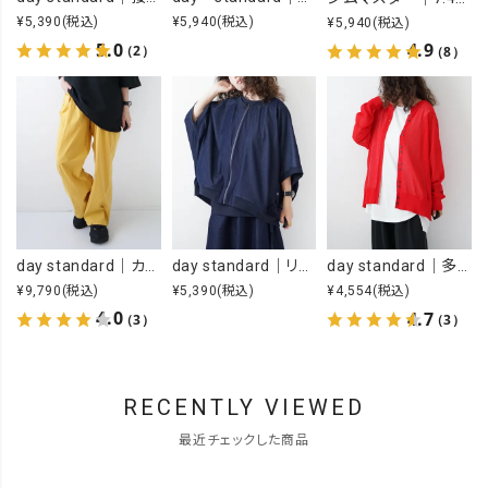
¥5,390
(税込)
¥5,940
(税込)
¥5,940
(税込)
5.0
4.9
（2）
（8）
day standard｜カラーイージーパンツ [[day-019-26SS]][D]
day standard｜リメイク風ジップカーデ [[J262003-28]][D]
day standard｜多ボタンドルマンカーデ [[P262017-28]][D]
¥9,790
(税込)
¥5,390
(税込)
¥4,554
(税込)
4.0
4.7
（3）
（3）
RECENTLY VIEWED
最近チェックした商品