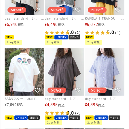
50%off
50%off
20%off
day standard｜シアサッカーバルーンチェックシャツ [[d-c-046]][D]
day standard｜シーアーリップシャツ [[d-c-047]][D]
KAKELA & TRANQUIL｜ワイド刺繍シャツ [[12603-462-20]][D]
¥
5,940
¥
6,490
¥
6,072
税込
税込
税込
5.0
5.0
（2）
（1）
NEW
NEW
UNISEX
MEN'S
NEW
2buy対象
2buy対象
2buy対象
50%off
50%off
ジムマスター｜JUST SMILE刺繍シャツ [[G721749]][D]
day standard｜シアサッカーチェック ドローコード半袖シャツ [[261914]][D]
day standard｜シアサッカー ドローコード半袖シャツ [[261910]][D]
¥
4,895
¥
4,895
¥
7,590
税込
税込
税込
5.0
（2）
NEW
UNISEX
MEN'S
NEW
UNISEX
MEN'S
NEW
UNISEX
MEN'S
2buy対象
2buy対象