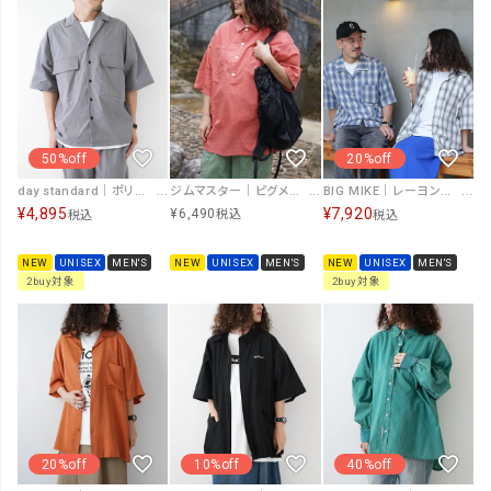
20%off
50%off
ジムマスター｜ピグメントコットンナイロンプルオーバーシャツ [[G733791]][D]
BIG MIKE｜レーヨン混オンブレスリットシャツ [[102625531]][D]
day standard｜ポリストレッチ接触冷感半袖オープンカラーシャツ [[131954]][D]
¥
7,920
¥
4,895
¥
6,490
税込
税込
税込
NEW
UNISEX
MEN'S
NEW
UNISEX
MEN'S
NEW
UNISEX
MEN'S
2buy対象
2buy対象
10%off
40%off
20%off