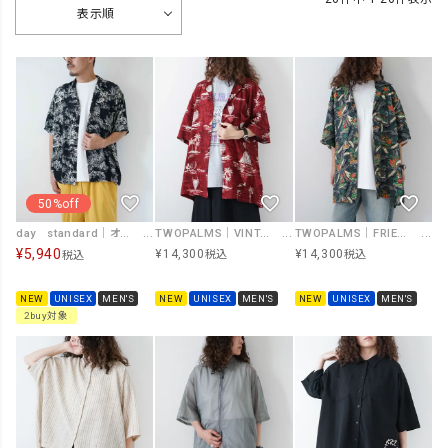
表示順
50%off
day standard｜オープンカラーアロハシャツ [[d-c-028]][D]
TWOPALMS｜VINTAGE HAWAII [[501R-12-6S]][D]
TWOPALMS｜FRIENDRY ISLE [[501R-10-6S]][D]
¥
5,940
¥
14,300
¥
14,300
税込
税込
税込
NEW
UNISEX
MEN'S
NEW
UNISEX
MEN'S
NEW
UNISEX
MEN'S
2buy対象