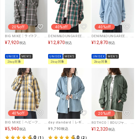
20%off
40%off
40%off
BIG MIKE｜ライトフランネルシャツ [[102615101]][D]
DENIM&DUNGAREE｜ムラチェックシャツ [[22580100]][D]
DENIM&DUNGAREE｜ムラダンガリーシャツ [[22580104]][D]
¥
7,920
¥
12,870
¥
12,870
税込
税込
税込
UNISEX
MEN'S
UNISEX
MEN'S
UNISEX
MEN'S
2buy対象
2buy対象
2buy対象
40%off
20%off
BIG MIKE｜ヘビーフランネルロングスリーブシャツ [[102535103]][D]
day standard｜レギュラーカラーデニムシャツ [[day-018]][D]
ROTHCO｜BDUジャケット(PAINT)) [[BDSH-PAINT]][D]
¥
5,940
¥
12,320
¥
9,790
税込
税込
税込
5.0
5.0
（1）
（2）