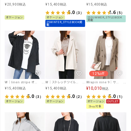
¥
20,900
¥
15,400
¥
15,400
税込
税込
税込
5.0
4.6
（3）
（5）
オケージョン
オケージョン
25SUMMER_STYLEBOOK
掲載
25WINTER_STYLEBOOK掲
載
12%off
W｜linen stripe オーバージャケット[[オケ 25SS-JK0033]][F]
W｜ストレッチツイルイージーケアオーバージャケット [[オケ 25SS-JK0035]][F]
Wrapin nine 9｜サイロツイルジャケット [[オケ 8859206]][F]
¥
10,010
¥
15,400
¥
15,400
税込
税込
税込
5.0
5.0
5.0
（3）
（2）
（1）
オケージョン
オケージョン
オケージョン
OUTLET
2buy対象