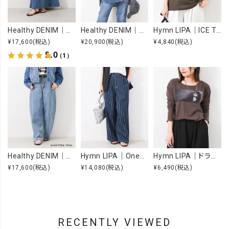
Healthy DENIM｜Apricot [[H68205003 Apricot]][F]
Healthy DENIM｜Almond [[H68967803 Almond]][F]
Hymn LIPA｜ICE TOUCH 刺繍ロゴT [[WTS7203]][F]
¥17,600
(税込)
¥20,900
(税込)
¥4,840
(税込)
5.0
（1）
Healthy DENIM｜Beets [[H98333703 Beets]][F]
Hymn LIPA｜OneWashヒッコリータックカーブパンツ [[IZK26055-1]][F]
Hymn LIPA｜ドライcottonフォトCS [[IZK26053-widephoto]][F]
¥17,600
(税込)
¥14,080
(税込)
¥6,490
(税込)
RECENTLY VIEWED