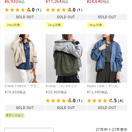
¥
6,930
¥
11,264
¥
24,640
税込
税込
税込
5.0
5.0
（1）
（1）
SOLD OUT
SOLD OUT
SOLD OUT
2buy対象
2buy対象
2buy対象
CYAN TOKYO｜ラウンドギャザードルマンブルゾン [[610420]][F]
Risley｜バックメッシュパーカー [[R2601-BMP916]][F]
Hymn LIPA｜デニムノーカラーブルゾン [[IZK25056-1]][F]
¥
19,800
¥
20,900
¥
12,980
税込
税込
税込
5.0
4.5
（1）
（4）
SOLD OUT
SOLD OUT
SOLD OUT
オケージョン
27
件中
1
-
27
件表示