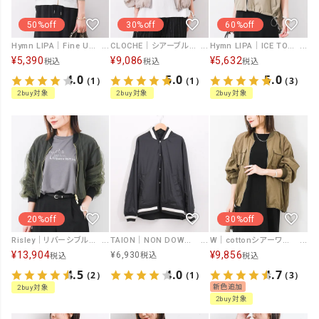
50%off
30%off
60%off
Hymn LIPA｜Fine UV 2WAYジップブルゾン [[265LS0223]][F]
CLOCHE｜シアーブルゾン [[61285771]][F]
Hymn LIPA｜ICE TOTCH スリーブレスブルゾン [[WDN5303]][F]
¥
5,390
¥
9,086
¥
5,632
税込
税込
税込
4.0
5.0
5.0
（1）
（1）
（3）
2buy対象
2buy対象
2buy対象
20%off
30%off
Risley｜リバーシブルブルゾン [[R2601-RBZ929]][F]
TAION｜NON DOWN BASIC REVERSIBLE STUDIUM JACKET [[TAION-R111NDJKBS]][F]
W｜cottonシアーワークブルゾン [[IZK25118]][F]
¥
13,904
¥
9,856
¥
6,930
税込
税込
税込
4.5
4.0
4.7
（2）
（1）
（3）
新色追加
2buy対象
2buy対象