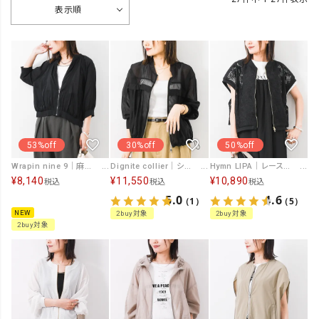
表示順
53%off
30%off
50%off
Wrapin nine 9｜麻調シアーニット切替ラグランブルゾン [[262WB0820]][F]
Dignite collier｜シアートラックブルゾン [[80268336]][F]
Hymn LIPA｜レース切替MA-1 [[IZK26040]][F]
¥
8,140
¥
11,550
¥
10,890
税込
税込
税込
5.0
4.6
（1）
（5）
NEW
2buy対象
2buy対象
2buy対象