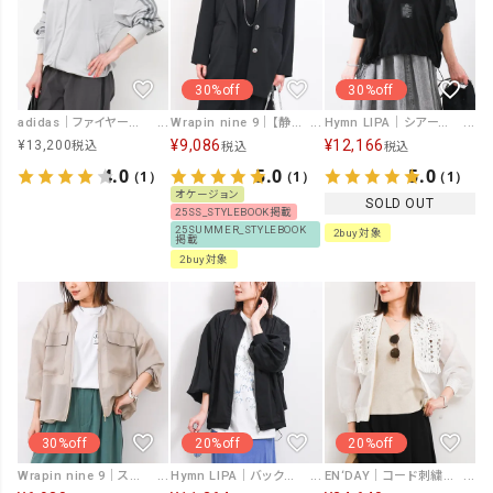
30%off
30%off
adidas｜ファイヤーバードトラックトップ [[FWE48]][F]
Wrapin nine 9｜【静電気予防】ウォッシャブル テーラードジャケット [[オケIZK24079]][F]
Hymn LIPA｜シアーブルゾン [[26051]][F]
¥
9,086
¥
12,166
¥
13,200
税込
税込
税込
4.0
5.0
5.0
（1）
（1）
（1）
オケージョン
SOLD OUT
25SS_STYLEBOOK掲載
25SUMMER_STYLEBOOK
2buy対象
掲載
2buy対象
30%off
20%off
20%off
Wrapin nine 9｜スラブメッシュブルゾン [[8566247]][F]
Hymn LIPA｜バックレイヤード風MA-1 [[IZK25119]][F]
EN‘DAY｜コード刺繍ブルゾン [[8261-0101]][F]