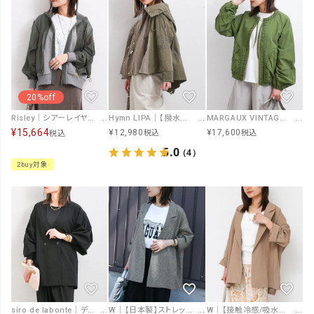
20%off
Risley｜シアーレイヤードブルゾン [[R2601-SRB930]][F]
Hymn LIPA｜【撥水加工】ポンチョ風マウンテンパーカー [[IZK25107]][F]
MARGAUX VINTAGE｜撥水ナイロンノーカラーブルゾン [[MG JK-26013-S]][F]
¥
15,664
¥
12,980
¥
17,600
税込
税込
税込
5.0
（4）
2buy対象
siro de labonte｜デザインジャケット [[R543303]][F]
W｜【日本製】ストレッチツイルイージーケアオーバージャケット [[25AW-JK0035]][F]
W｜【接触冷感/吸水速乾】オーバージャケット [[オケ 25SS-JK0034]][F]