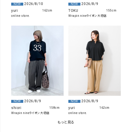
2026/8/10
2026/8/9
NEW
NEW
yuri
TOKU
162cm
155cm
online store.
Wrapin nine9イオン大塔店
2026/8/9
2026/8/9
NEW
NEW
yuri
shiori
162cm
158cm
online store.
Wrapin nine9イオン大塔店
もっと見る