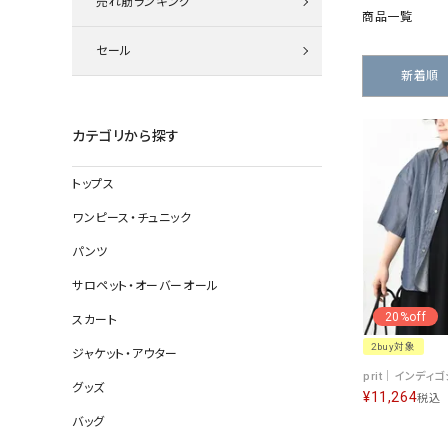
売れ筋ランキング
ニット
商品一覧
セール
新着順
その他の
カテゴリから探す
デニムパン
トップス
ワンピース・チュニック
ジャケット
パンツ
コート
サロペット・オーバーオール
20%off
スカート
2buy対象
ジャケット・アウター
バッグ
グッズ
靴
¥
11,264
税込
帽子
バッグ