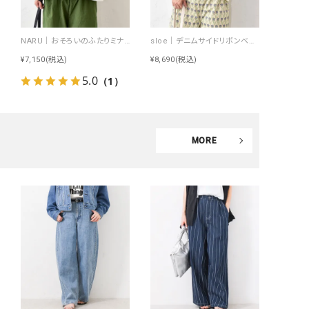
NARU｜おそろいのふたりミナミシャツ [[672010]][C]
sloe｜デニムサイドリボンベスト [[4404239-H]][C]
¥7,150
(税込)
¥8,690
(税込)
5.0
（1）
MORE