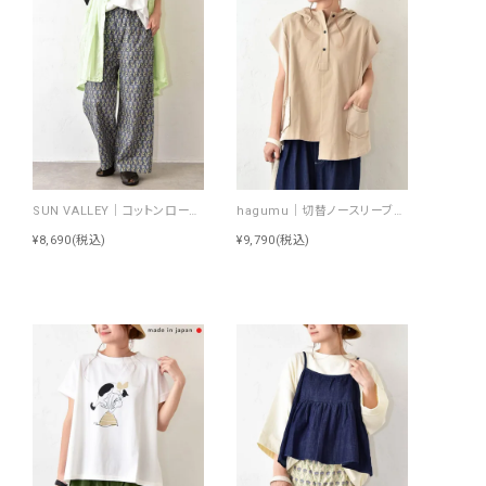
SUN VALLEY｜コットンローンボタニカルプリントパンツ [[SK5060265]][C]
hagumu｜切替ノースリーブプルオーバー [[66361091]][C]
¥8,690
(税込)
¥9,790
(税込)