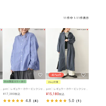
ケット・アウター
Our.（アワードット）
Hymn LIPA（ヒムリパ）
ズ
Wrapin nine9（ラッピンナイン）
W（ラッピンナイン）
ロング・マキシ丈
day standard（デイスタンダード）
10t'ena (トテナ)
11
件中
1
-
11
件表示
その他スカート
プス
08mab(ゼロハチマブ)
Johnbull（ジョンブル）
ピース・チュニック
すべて見る
1%（イチ パーセント）
LAOCOONTE（ラオコンテ）
ペット・オーバーオール
1 metre carre（アンメートルキャレ ）
LAURA DI MAGGIO（ロ
ケット・アウター
オ）
ズ
120%lino（ワンハンドレッドトゥエンティ
le camouflage tribe
ーパーセントリノ）
トライブ）
40%off
adidas（アディダス）
Lallia Mu（ラリア ムー）
Web限定カラーあり
2buy対象
ASFVLT（アスファルト）
mizuiro ind（ミズイロ イ
prit｜切替Vネックオーバーワンピース [[P91629]][C]
prit｜レギュラーカラービックシャツ [[P81642]][C]
prit｜レギュラーカラービックシャツワンピース [[P80609]][C]
¥
15,180
¥
17,380
税込
税込
Ampersand（アンパサンド）
MICALLE MICALLE（ミ
4.8
5.0
（4）
（1）
Antiquite's（アンティークス）
NATURAL LAUNDRY（