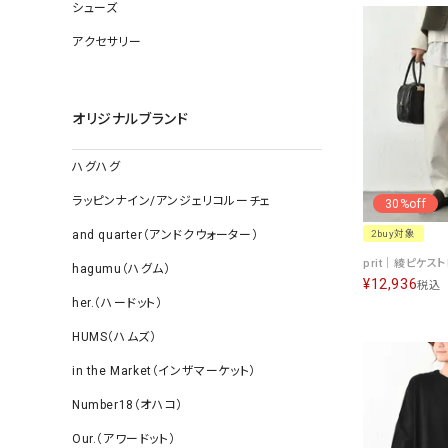
ソックス
シューズ
その他雑
アクセサリー
オリジナルブランド
ハグハグ
ラッピンナイン/アンジェリコルーチェ
30%off
and quarter（アンドクウォーター）
2buy対象
hagumu（ハグム）
¥
12,936
税込
her.（ハードット）
HUMS（ハムズ）
in the Market（インザマーケット）
Number18（オハコ）
Our.（アワードット）