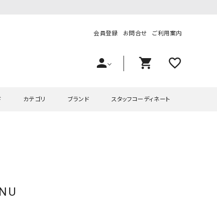
会員登録
お問合せ
ご利用案内
person
shopping_cart
favorite_outline
ド
カテゴリ
ブランド
スタッフコーディネート
プス
ハグハグ
ワンピース
OMEKASI（オメカシ）
ピース・チュニック
ラッピンナイン/アンジェリコルーチェ
チュニック
OMEKASI+（オメカシプラス
ツ
hagumu（ハグム）
Number18（オハコ）
ENU
ペット・オーバーオール
her.（ハードット）
in the Market（インザマ
ート
and quarter（アンドクウォーター）
HUMS（ハムズ）