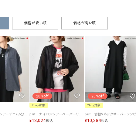
タンクトップ・キャミソール
ジャ
グッ
その他のパンツ
価格が安い順
価格が高い順
パンツ
デニムパンツ
ロング・マキシ丈
デニムパンツ
ロング・マキシ丈
ツ
その他のパンツ
その他スカート
その他スカート
トッ
ワン
ジャケット
サロ
ジャケット
すべて見る
コート
バッグ
ジャ
コート
ガウン
シューズ
グッ
その他アウター
アクセサリー
20%off
20%off
すべて見る
2buy対象
2buy対象
バッグ
prit｜インディゴシアーデニム5分袖レギュラーカラーシャツ [[P82615]][C]
prit｜ナイロンシアーペーパーリップストップ裾ヒモコクーンブルゾン [[P82600]][C]
靴
¥
13,024
¥
10,384
税込
税込
帽子