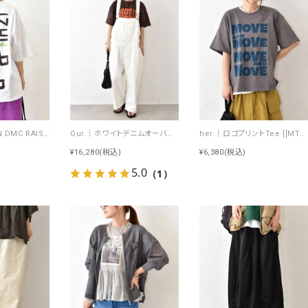
Johnbull｜RUN DMC RAISING HELL Tee [[JT263C39]][C]
Our.｜ホワイトデニムオーバーオール [[Our-022-1]][C]
her.｜ロゴプリントTee [[MTAH604-0721]][C]
¥16,280
(税込)
¥6,380
(税込)
5.0
（1）