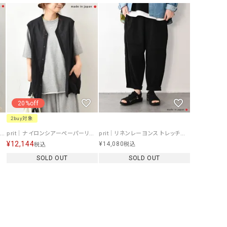
リー）
Audition（オーディション）
ORDINARY FITS（オーデ
ツ）
blue willow（ブルーウィロー）
Osmosis（オズモシス）
blue willow（ブルーウィロー）
prit（プリット）
CUBE SUGAR（キューブシュガー）
PUMA（プーマ）
CONVERSE ALL STAR（コンバースオー
Risley（リズレー）
20%off
ルスター）
2buy対象
Champion（チャンピオン）
RED CARD（レッドカード）
rit｜オックス裾ヒモベスト [[P81506]][C]
prit｜ナイロンシアーペーパーリップストップ裾ヒモコクーンベスト [[P82601]][C]
prit｜リネンレーヨンス トレッチスロウパンツ [[P71622]][C]
¥
12,144
¥
14,080
税込
税込
DENIM DUNGAREE（デニムダンガリー）
SO（エスオー）
SOLD OUT
SOLD OUT
Deck（ディック）
SUN VALLEY（サンバレー）
EVOL（イーボル）
SCOTCH&SODA（スコッチ
ダ）
Emma Taylor（エマテイラー）
SUGAR ROSE（シュガーロ
FLAVOR TEE（フレーバーティー）
squady by graphite（ス