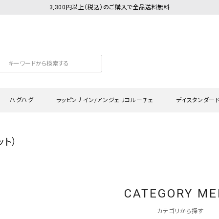
3,300円以上（税込）のご購入で全品送料無料
ハグハグ
ラッピンナイン/アンジェリコルーチェ
デイスタンダー
ット）
カットソー
Tシャツ・カットソー
ワンピース
Tシャツ・カットソー
ワンピース
トッ
プ・キャミソール
シャツ・ブラウス
チュニック
カーディガン・ベスト
チュニック
ワン
ン・ベスト
カーディガン
シャツ・ブラウス
パン
CATEGORY M
ラウス
ベスト
スウェット・パーカー
サロ
・パーカー
ニット
ニット
スカ
カテゴリから探す