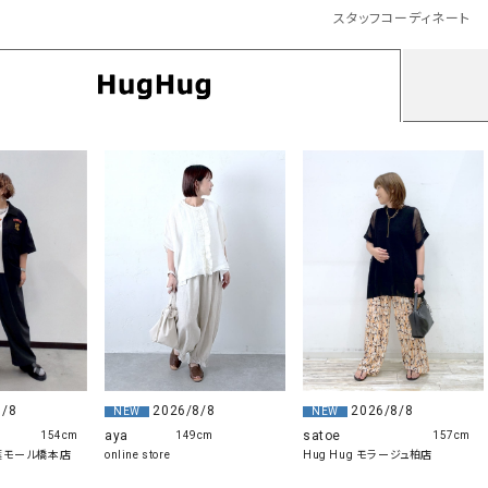
スタッフコーディネート
8/8
2026/8/8
2026/8/8
NEW
NEW
aya
satoe
154cm
149cm
157cm
の葉モール橋本店
online store
Hug Hug モラージュ柏店