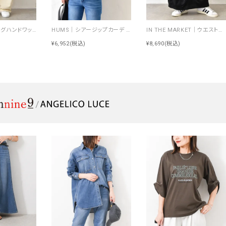
NARU｜シーチングハンドワッシャーノッポパンツ [[643855BE]][C]
HUMS｜シアージップカーデ [[RNK-2674]][C]
IN THE MARKET｜ウエストイージートラック素材スカート [[C-2570]][C]
¥6,952
(税込)
¥8,690
(税込)