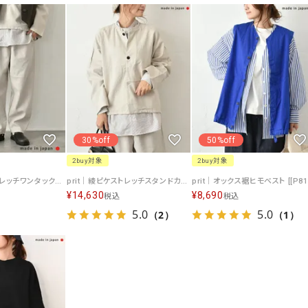
ソックス・その他雑貨
貨
30%off
50%off
2buy対象
2buy対象
prit｜綾ピケストレッチワンタックバギーパンツ [[P90603]][C]
prit｜綾ピケストレッチスタンドカラージャケット [[P90600]][C]
p
¥
14,630
¥
8,690
税込
税込
5.0
5.0
（2）
（1）