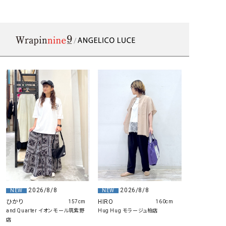
2026/8/8
2026/8/8
NEW
NEW
ひかり
HIRO
157cm
160cm
and Quarter イオンモール筑紫野
Hug Hug モラージュ柏店
店