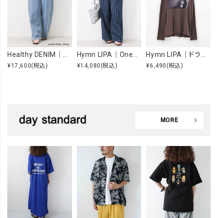
Healthy DENIM｜Beets [[H98333703 Beets]][F]
Hymn LIPA｜OneWashヒッコリータックカーブパンツ [[IZK26055-1]][F]
Hymn LIPA｜ドライcottonフォトCS [[IZK26053-widephoto]][F]
¥17,600
(税込)
¥14,080
(税込)
¥6,490
(税込)
MORE