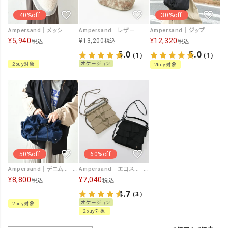
40%off
30%off
Ampersand｜メッシュ＆ファーワンショルダーバッグ [[ER25-M03]][C]
Ampersand｜レザーポーチバッグ [[AP24-A03]][C]
Ampersand｜ジップ ワンショルダーバック [[ER24-A91]][C]
¥
5,940
¥
12,320
¥
13,200
税込
税込
税込
5.0
5.0
（1）
（1）
オケージョン
2buy対象
2buy対象
50%off
60%off
Ampersand｜デニムフリルショルダーバッグ [[ME-24004]][C]
Ampersand｜エコスウェードフリルBAG [[ME-23040M]][C]
¥
8,800
¥
7,040
税込
税込
4.7
（3）
オケージョン
2buy対象
2buy対象