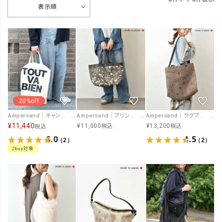
表示順
20%off
Ampersand｜キャンバスバケットロゴ入りバック [[ER26-S81]][C]
Ampersand｜プリントトートバッグ(L) [[ME-25303]][C]
Ampersand｜ラグプリントトートバッグ(L) [[ER25-A04]][C]
¥
11,440
¥
11,000
¥
13,200
税込
税込
税込
5.0
4.5
（2）
（2）
2buy対象