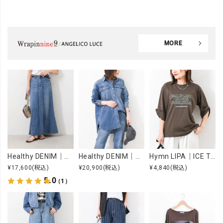
MORE
Healthy DENIM｜Apricot [[H68205003 Apricot]][F]
Healthy DENIM｜Almond [[H68967803 Almond]][F]
Hymn LIPA｜ICE TOUCH 刺繍ロゴT [[WTS7203]][F]
¥17,600
(税込)
¥20,900
(税込)
¥4,840
(税込)
5.0
（1）