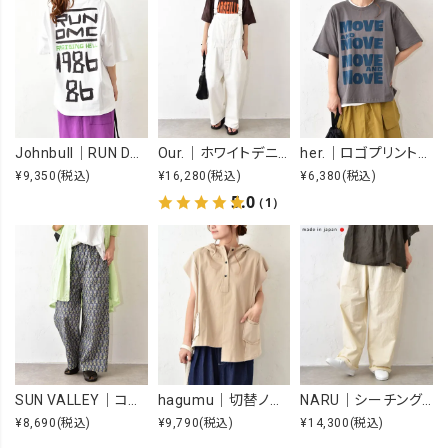
Johnbull｜RUN DMC RAISING HELL Tee [[JT263C39]][C]
Our.｜ホワイトデニムオーバーオール [[Our-022-1]][C]
her.｜ロゴプリントTee [[MTAH604-0721]][C]
¥9,350
(税込)
¥16,280
(税込)
¥6,380
(税込)
5.0
（1）
SUN VALLEY｜コットンローンボタニカルプリントパンツ [[SK5060265]][C]
hagumu｜切替ノースリーブプルオーバー [[66361091]][C]
NARU｜シーチングハンドワッシャーノッポパンツ [[643855BE]][C]
¥8,690
(税込)
¥9,790
(税込)
¥14,300
(税込)