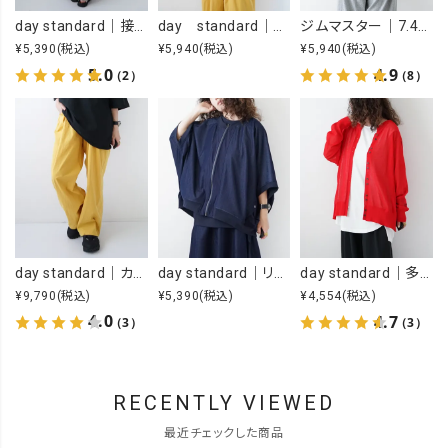
day standard｜接触冷感ロゴワンピース [[J262125-28]][D]
day standard｜オープンカラーアロハシャツ [[d-c-028]][D]
ジムマスター｜7.4OZ YOU GOT THIS 刺繍Tee [[G721707]][D]
¥5,390
(税込)
¥5,940
(税込)
¥5,940
(税込)
5.0
4.9
（2）
（8）
day standard｜カラーイージーパンツ [[day-019-26SS]][D]
day standard｜リメイク風ジップカーデ [[J262003-28]][D]
day standard｜多ボタンドルマンカーデ [[P262017-28]][D]
¥9,790
(税込)
¥5,390
(税込)
¥4,554
(税込)
4.0
4.7
（3）
（3）
RECENTLY VIEWED
最近チェックした商品