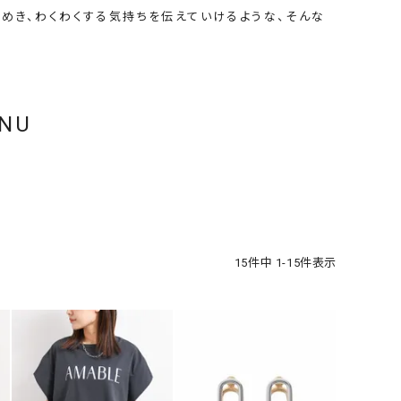
ケット・アウター
Our.（アワードット）
Hymn LIPA（ヒムリパ）
めき、わくわくする気持ちを伝えていけるような、そんな
ズ
Wrapin nine9（ラッピンナイン）
W（ラッピンナイン）
ロング・マキシ丈
day standard（デイスタンダード）
10t'ena (トテナ)
その他スカート
ENU
プス
08mab(ゼロハチマブ)
Johnbull（ジョンブル）
ピース・チュニック
すべて見る
1%（イチ パーセント）
LAOCOONTE（ラオコンテ）
ペット・オーバーオール
1 metre carre（アンメートルキャレ ）
LAURA DI MAGGIO（ロ
ケット・アウター
オ）
ズ
120%lino（ワンハンドレッドトゥエンティ
le camouflage tribe
15
件中
1
-
15
件表示
ーパーセントリノ）
トライブ）
adidas（アディダス）
Lallia Mu（ラリア ムー）
ASFVLT（アスファルト）
mizuiro ind（ミズイロ イ
Ampersand（アンパサンド）
MICALLE MICALLE（ミ
Antiquite's（アンティークス）
NATURAL LAUNDRY（