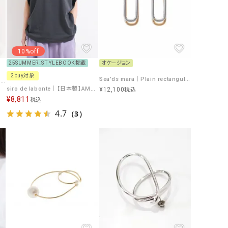
リー）
Audition（オーディション）
ORDINARY FITS（オーデ
ツ）
10%off
blue willow（ブルーウィロー）
Osmosis（オズモシス）
25SUMMER_STYLEBOOK掲載
オケージョン
blue willow（ブルーウィロー）
prit（プリット）
2buy対象
Sea'ds mara｜Plain rectangular back pierce [[24A1-05P]][F]
siro de labonte｜【洗える】M.A.R.E wide Tshirt [[R513224]][F]
CUBE SUGAR（キューブシュガー）
PUMA（プーマ）
siro de labonte｜【日本製】AMABLE タックスリーブ Tshirt [[R513221]][F]
¥
12,100
税込
¥
8,811
税込
CONVERSE ALL STAR（コンバースオー
Risley（リズレー）
4.7
（3）
ルスター）
Champion（チャンピオン）
RED CARD（レッドカード）
DENIM DUNGAREE（デニムダンガリー）
SO（エスオー）
Deck（ディック）
SUN VALLEY（サンバレー）
EVOL（イーボル）
SCOTCH&SODA（スコッチ
ダ）
Emma Taylor（エマテイラー）
SUGAR ROSE（シュガーロ
FLAVOR TEE（フレーバーティー）
squady by graphite（ス