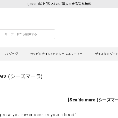
3,300円以上（税込）のご購入で全品送料無料
ハグハグ
ラッピンナイン/アンジェリコルーチェ
デイスタンダー
 mara (シーズマーラ)
カットソー
Tシャツ・カットソー
ワンピース
Tシャツ・カットソー
ワンピース
トッ
プ・キャミソール
シャツ・ブラウス
チュニック
カーディガン・ベスト
チュニック
ワン
ン・ベスト
カーディガン
シャツ・ブラウス
パン
[Sea'ds mara (シーズマ
ラウス
ベスト
スウェット・パーカー
サロ
・パーカー
ニット
ニット
スカ
 new you never seen in your closet"