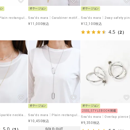
ョン
オケージョン
オケージョン
Sea'ds mara｜Plain rectangular pierce [[24A1-04P]][F]
Sea'ds mara｜Carabiner motif long necklace [[R21A3-66]][F]
Sea'
¥
11,000
¥
12,100
税込
税込
4.5
（2）
オケージョン
オケージョン
25SS_STYLEBOOK掲載
Sea'ds mara｜Sparkle necklace [[22A3-83]][F]
Sea'ds mara｜Plain rectangular necklace [[24A1-07]][F]
¥
10,450
税込
¥
9,350
税込
5.0
（1）
SOLD OUT