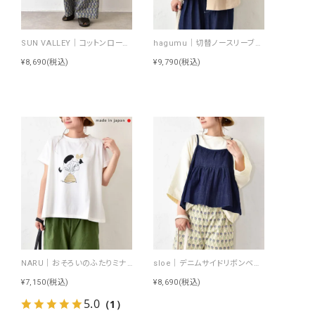
SUN VALLEY｜コットンローンボタニカルプリントパンツ [[SK5060265]][C]
hagumu｜切替ノースリーブプルオーバー [[66361091]][C]
¥8,690
(税込)
¥9,790
(税込)
NARU｜おそろいのふたりミナミシャツ [[672010]][C]
sloe｜デニムサイドリボンベスト [[4404239-H]][C]
¥7,150
(税込)
¥8,690
(税込)
5.0
（1）