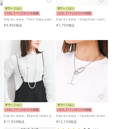
GO TO HOLLYWOOD（ゴートゥーハリウ
THIRTY（サーティ）
オケージョン
オケージョン
25SS_STYLEBOOK掲載
25SS_STYLEBOOK掲載
ッド）
ds mara｜2way safety pin necklace [[24A1-10]][F]
Sea'ds mara｜Thin 2way pearl earcuff ring [[25A1-17]][F]
Sea'ds mara｜Graphical overlap pierce(single) [[24A4-74P]][F]
G-STAR RAW（ジースターロウ）
tumugu:（ツムグ）
¥
9,900
¥
7,700
税込
税込
GOOD SPEED（グッドスピード）
un cinq（アンサンク）
GAIMO（ガイモ）
UNIVERSAL OVERAL
オーバーオール）
GRAMICCI（グラミチ）
USU GALLERY（ユーエ
ー）
（ｇ） （グラム）
upper hights（アッパーハ
Gives a sense of fullment
+phenix（フェニックス）
HUNTER（ハンター）
WILD THINGS（ワイルド
ICHI（イチ）
オケージョン
オケージョン
25SS_STYLEBOOK掲載
25SS_STYLEBOOK掲載
ILIMA（イリマ）
Sea'ds mara｜Overlap pierce [[24A4-76P]][F]
Sea'ds mara｜Mantel chain pearl Necklace [[22A2-38]][F]
Sea'ds mara｜Carabiner motif necklace [[R21A3-67]][F]
¥
11,550
¥
12,100
税込
税込