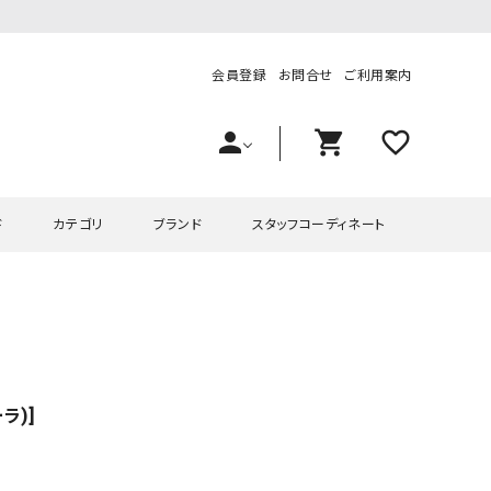
会員登録
お問合せ
ご利用案内
person
shopping_cart
favorite_outline
ド
カテゴリ
ブランド
スタッフコーディネート
プス
ハグハグ
ワンピース
OMEKASI（オメカシ）
ピース・チュニック
ラッピンナイン/アンジェリコルーチェ
チュニック
OMEKASI+（オメカシプラス
ツ
hagumu（ハグム）
Number18（オハコ）
ーラ)]
ペット・オーバーオール
her.（ハードット）
in the Market（インザマ
ート
and quarter（アンドクウォーター）
HUMS（ハムズ）