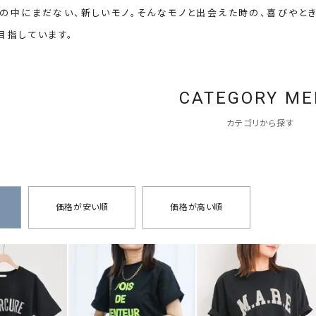
タンクトップ・キャミソール
ジャ
の中にまだない、新しいモノ。そんなモノと出会えた時の、喜びやとき
グッ
目指しています。
その他のパンツ
パンツ
デニムパンツ
ロング・マキシ丈
デニムパンツ
ロング・マキシ丈
CATEGORY M
ツ
その他のパンツ
その他スカート
その他スカート
トッ
カテゴリから探す
ワン
ジャケット
サロ
ジャケット
すべて見る
コート
バッグ
ジャ
コート
ガウン
シューズ
グッ
その他アウター
価格が安い順
価格が高い順
アクセサリー
すべて見る
バッグ
靴
帽子