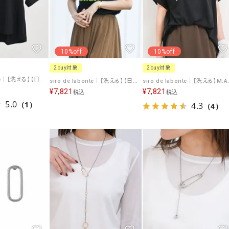
ソックス・その他雑貨
貨
10%off
10%off
2buy対象
2buy対象
siro de labonte｜【洗える】【日本製】MERCURE ラメロゴTshirt [[R513218]][F]
siro de labonte｜【洗える】【日本製】message wide Tshirt [[R513225]][F]
¥
7,821
¥
7,821
税込
税込
5.0
（1）
4.3
（4）