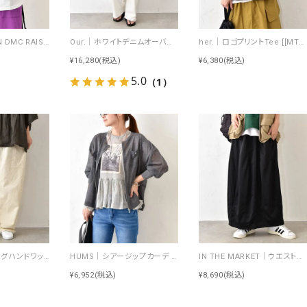
Johnbull｜RUN DMC RAISING HELL Tee [[JT263C39]][C]
Our.｜ホワイトデニムオーバーオール [[Our-022-1]][C]
her.｜ロゴプリントTee [[MTAH604-0721]][C]
¥16,280
(税込)
¥6,380
(税込)
5.0
（1）
NARU｜シーチングハンドワッシャーノッポパンツ [[643855BE]][C]
HUMS｜シアージップカーデ [[RNK-2674]][C]
IN THE MARKET｜ウエストイージートラック素材スカート [[C-2570]][C]
¥6,952
(税込)
¥8,690
(税込)