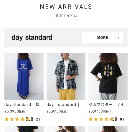
NEW ARRIVALS
新着アイテム
MORE
day standard｜接触冷感ロゴワンピース [[J262125-28]][D]
day standard｜オープンカラーアロハシャツ [[d-c-028]][D]
ジムマスター｜7.4OZ YOU GOT THIS 刺繍Tee [[G721707]][D]
¥5,390
(税込)
¥5,940
(税込)
¥5,940
(税込)
5.0
4.9
（2）
（8）