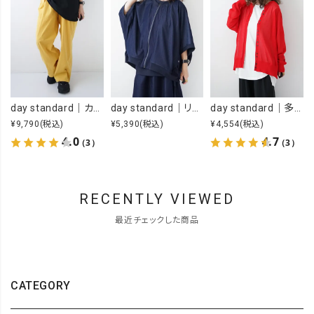
day standard｜カラーイージーパンツ [[day-019-26SS]][D]
day standard｜リメイク風ジップカーデ [[J262003-28]][D]
day standard｜多ボタンドルマンカーデ [[P262017-28]][D]
¥9,790
(税込)
¥5,390
(税込)
¥4,554
(税込)
4.0
4.7
（3）
（3）
RECENTLY VIEWED
最近チェックした商品
CATEGORY