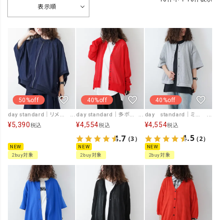
表示順
50%off
40%off
40%off
day standard｜リメイク風ジップカーデ [[J262003-28]][D]
day standard｜ミドルスリーブ裾タックカーディガン [[d-c-021-F]][D]
day standard｜多ボタンドルマンカーデ [[P262017-28]][D]
¥
5,390
¥
4,554
¥
4,554
税込
税込
税込
4.5
4.7
（2）
（3）
NEW
NEW
NEW
2buy対象
2buy対象
2buy対象