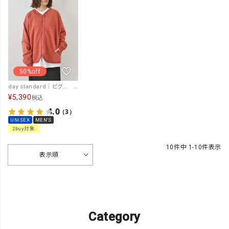
50%off
day standard｜ピグメント裏毛ジップカーデ [[day-003]][D]
¥
5,390
税込
4.0
（3）
UNISEX
MEN'S
2buy対象
10
件中
1
-
10
件表示
表示順
Category