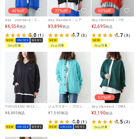
27%off
40%off
50%off
day standard｜シアーポンチョカーディガン [[10-01-47688]][D]
day standard｜ミドルスリーブ裾タックカーディガン [[d-c-021]][D]
day standard｜7分袖モモンガカーデ [[B261082-28]][D]
¥
3,894
¥
4,554
¥
2,695
税込
税込
税込
4.7
5.0
4.7
（3）
（1）
（3）
NEW
NEW
UNISEX
MEN'S
NEW
2buy対象
2buy対象
2buy対象
63%off
ジムマスター｜ブロックインレーボタンカーデ [[G433748-26SS]][D]
day standard｜2WAYカーデ(レイヤードロンTセット) [[K53060A-28]][D]
THOUSAND MILE｜ZIP CARDIGAN [[TM261WF00530]][D]
¥
3,190
¥
7,590
¥
8,800
税込
税込
税込
4.0
4.5
（1）
（2）
NEW
UNISEX
MEN'S
NEW
UNISEX
MEN'S
2buy対象