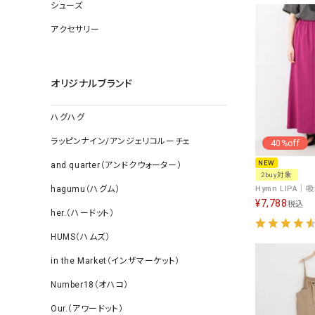
ソックス
シューズ
その他雑
アクセサリー
オリジナルブランド
ハグハグ
ラッピンナイン/アンジェリコルーチェ
40%off
NEW
and quarter（アンドクウォーター）
2buy対象
hagumu（ハグム）
¥
7,788
税込
her.（ハードット）
HUMS（ハムズ）
in the Market（インザマーケット）
Number18（オハコ）
Our.（アワードット）