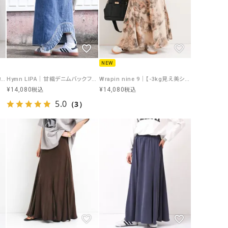
GO TO HOLLYWOOD（ゴートゥーハリウ
THIRTY（サーティ）
ッド）
G-STAR RAW（ジースターロウ）
tumugu:（ツムグ）
GOOD SPEED（グッドスピード）
un cinq（アンサンク）
NEW
GAIMO（ガイモ）
UNIVERSAL OVERAL
Hymn LIPA｜撥水加工フレアスカート [[IZK25072]][F]
Hymn LIPA｜甘織デニムバックフリンジフリルIラインスカート [[IZK25055-1]][F]
Wrapin nine 9｜【-3kg見え美シルエット】セミマーメイドプリントスカート [[IZK24050-プリント柄版]][F]
オーバーオール）
¥
14,080
¥
14,080
税込
税込
5.0
GRAMICCI（グラミチ）
USU GALLERY（ユーエ
（3）
ー）
（ｇ） （グラム）
upper hights（アッパーハ
Gives a sense of fullment
+phenix（フェニックス）
HUNTER（ハンター）
WILD THINGS（ワイルド
ICHI（イチ）
ILIMA（イリマ）