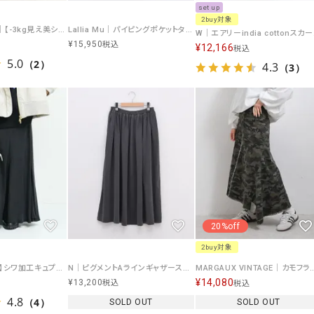
set up
2buy対象
Wrapin nine 9｜【-3kg見え美シルエット】シワ加工セミマーメイドスカート [[IZK24050-2]][F]
Lallia Mu｜パイピングポケットタイトスカート [[2513803]][F]
W｜エアリー
¥
15,950
税込
¥
12,166
税込
5.0
（2）
4.3
（3）
20%off
2buy対象
W｜【-3kg見え！】シワ加工キュプラマーメイドスカート [[IZK24050]][F]
N｜ピグメントAラインギャザースカート [[G1106]][F]
MARGAUX VINTAGE｜カモフラスカート [[MG 
¥
14,080
¥
13,200
税込
税込
4.8
（4）
SOLD OUT
SOLD OUT