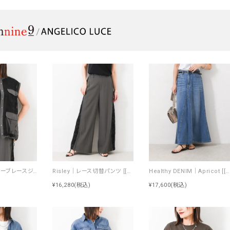
Risley｜ノースリーブレースジャケット [[R2603-NRJ1052]][F]
Risley｜レース切替パンツ [[R2603-RKP1053]][F]
Healthy DENIM｜Apricot [[H68205003 Apricot]][F]
¥16,280
(税込)
¥17,600
(税込)