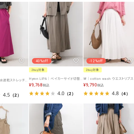
ソックス・その他雑貨
貨
40%off
-12%off
2buy対象
2buy対象
Hymn LIPA｜ベイカーサイド切替スカート [[IZK26026]][F]
W｜cott
Hymn LIPA｜吸水速乾ストレッチカーゴスカート [[IZK25008-26SS]][F]
¥
9,768
¥
9,790
税込
税込
4.0
4.8
（2）
（4）
4.5
（2）