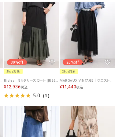
リー）
Audition（オーディション）
ORDINARY FITS（オーデ
ツ）
blue willow（ブルーウィロー）
Osmosis（オズモシス）
blue willow（ブルーウィロー）
prit（プリット）
CUBE SUGAR（キューブシュガー）
PUMA（プーマ）
CONVERSE ALL STAR（コンバースオー
Risley（リズレー）
30%off
20%off
ルスター）
2buy対象
2buy対象
Champion（チャンピオン）
RED CARD（レッドカード）
on wash ウエストリブスカート [[IZK24025]][F]
Risley｜ミリタリースカート [[R2601-MSK931]][F]
MARGAUX VINTAGE｜ウエストロゴチュールスカート [[MG SK-26022-S]][F]
¥
12,936
¥
11,440
税込
税込
DENIM DUNGAREE（デニムダンガリー）
SO（エスオー）
5.0
（1）
Deck（ディック）
SUN VALLEY（サンバレー）
EVOL（イーボル）
SCOTCH&SODA（スコッチ
ダ）
Emma Taylor（エマテイラー）
SUGAR ROSE（シュガーロ
FLAVOR TEE（フレーバーティー）
squady by graphite（ス