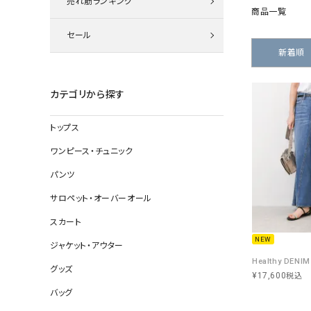
売れ筋ランキング
ニット
商品一覧
セール
新着順
その他の
カテゴリから探す
デニムパン
トップス
ワンピース・チュニック
ジャケット
パンツ
コート
サロペット・オーバーオール
スカート
NEW
ジャケット・アウター
バッグ
グッズ
靴
¥
17,600
税込
帽子
バッグ