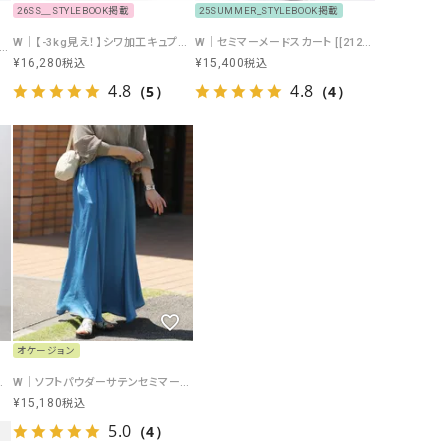
26SS＿STYLEBOOK掲載
25SUMMER_STYLEBOOK掲載
W｜【-3kg見え！】シワ加工キュプラマーメイドスカート [[IZK24050-25SS]][F]
W｜セミマーメードスカート [[21299-25SS]][F]
india cottonスカート [[21307-25SS]][F]
¥
16,280
¥
15,400
税込
税込
4.8
4.8
（5）
（4）
オケージョン
SK-26012-S]][F]
W｜ソフトパウダーサテンセミマーメイドスカート [[21308]][F]
¥
15,180
税込
5.0
（4）