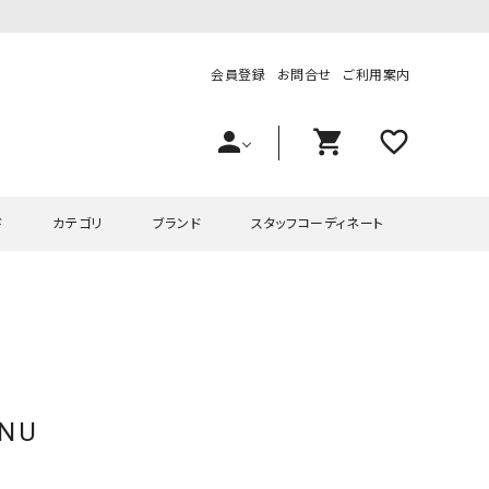
会員登録
お問合せ
ご利用案内
person
shopping_cart
favorite_outline
ド
カテゴリ
ブランド
スタッフコーディネート
プス
ハグハグ
ワンピース
OMEKASI（オメカシ）
ピース・チュニック
ラッピンナイン/アンジェリコルーチェ
チュニック
OMEKASI+（オメカシプラス
ツ
hagumu（ハグム）
Number18（オハコ）
ENU
ペット・オーバーオール
her.（ハードット）
in the Market（インザマ
ート
and quarter（アンドクウォーター）
HUMS（ハムズ）