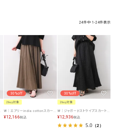
ケット・アウター
Our.（アワードット）
Hymn LIPA（ヒムリパ）
ズ
Wrapin nine9（ラッピンナイン）
W（ラッピンナイン）
ロング・マキシ丈
day standard（デイスタンダード）
10t'ena (トテナ)
24
件中
1
-
24
件表示
その他スカート
プス
08mab(ゼロハチマブ)
Johnbull（ジョンブル）
ピース・チュニック
すべて見る
1%（イチ パーセント）
LAOCOONTE（ラオコンテ）
ペット・オーバーオール
1 metre carre（アンメートルキャレ ）
LAURA DI MAGGIO（ロ
ケット・アウター
オ）
ズ
120%lino（ワンハンドレッドトゥエンティ
le camouflage tribe
ーパーセントリノ）
トライブ）
30%off
30%off
adidas（アディダス）
Lallia Mu（ラリア ムー）
2buy対象
2buy対象
ASFVLT（アスファルト）
mizuiro ind（ミズイロ イ
26SS]][F]
W｜エアリーindia cottonスカート [[21307-26SS]][F]
W｜ジャガードストライプスカート [[IZK25020-26SS]][F]
¥
12,166
¥
12,936
税込
税込
Ampersand（アンパサンド）
MICALLE MICALLE（ミ
5.0
（2）
Antiquite's（アンティークス）
NATURAL LAUNDRY（