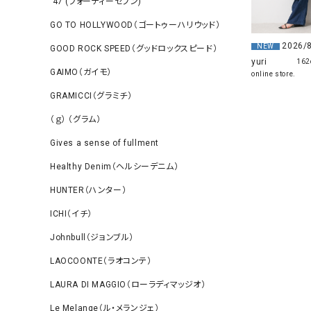
‘47 (フォーティーセブン)
GO TO HOLLYWOOD（ゴートゥーハリウッド）
2026/
NEW
GOOD ROCK SPEED（グッドロックスピード）
yuri
162
GAIMO（ガイモ）
online store.
GRAMICCI（グラミチ）
（ｇ） （グラム）
Gives a sense of fullment
Healthy Denim（ヘルシーデニム）
HUNTER（ハンター）
ICHI（イチ）
Johnbull（ジョンブル）
LAOCOONTE（ラオコンテ）
LAURA DI MAGGIO（ローラディマッジオ）
Le Melange（ル・メランジェ）