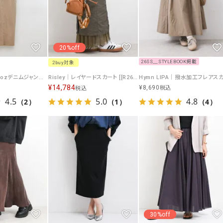
20%off
26SS＿STYLEBOOK掲載
2buy対象
Hymn LIPA｜10ozデニムジャンスカ [[WON5250]][F]
Risley｜レイヤードスカート [[R2601-LSK912]][F]
¥
14,784
¥
8,690
税込
税込
4.5
5.0
4.8
（2）
（1）
（4）
30%off