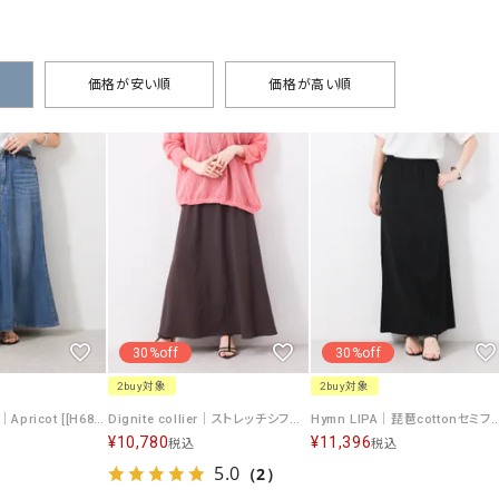
タンクトップ・キャミソール
ジャ
グッ
その他のパンツ
価格が安い順
価格が高い順
パンツ
デニムパンツ
ロング・マキシ丈
デニムパンツ
ロング・マキシ丈
ツ
その他のパンツ
その他スカート
その他スカート
トッ
ワン
ジャケット
サロ
ジャケット
すべて見る
コート
バッグ
ジャ
コート
ガウン
シューズ
グッ
その他アウター
アクセサリー
30%off
30%off
すべて見る
2buy対象
2buy対象
バッグ
Healthy DENIM｜Apricot [[H68205003 Apricot]][F]
Dignite collier｜ストレッチシフォンスカート [[80268307]][F]
Hymn LIPA｜琵琶cottonセミフレアスカート [[21335-
靴
¥
10,780
¥
11,396
税込
税込
帽子
5.0
（2）