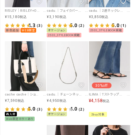
RISLEY｜RISLEY×OUTDOOR トライアングルフリルバッグ [[R2501-TFB36]][F]
cadu.｜フェイクパールネックレス [[MN-241101]][F]
cadu.｜2連ネックレス [[MN-241011]][F]
¥
15,180
¥
3,190
¥
3,850
税込
税込
税込
4.3
5.0
5.0
（3）
（2）
（1）
新色追加
WEB限定
オケージョン
25SS_STYLEBOOK掲載
25SS_STYLEBOOK掲載
30%off
cache cache｜ショルダー付パーテーションキャンバストート [[01-00-78390]][F]
cadu.｜チェーンネックレス [[(SL)MN-240723 silver]][F]
ILIMA｜Tストラップミュールサンダル [[IY5729-26SS]][F]
¥
4,158
¥
7,590
¥
4,950
税込
税込
税込
5.0
4.0
（3）
（2）
再入荷
オケージョン
2buy対象
Web限定カラーあり