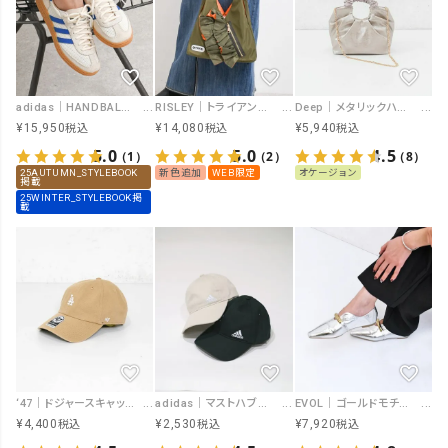
adidas｜HANDBALL SPEZIAL [[OPG73]][F]
RISLEY｜トライアングルミニフリルBAG [[R2501-TFB37]][F]
Deep｜メタリックハンドバッグ [[オケ 80511-25AW]][F]
¥
15,950
¥
14,080
¥
5,940
税込
税込
税込
5.0
5.0
4.5
（1）
（2）
（8）
25AUTUMN_STYLEBOOK
新色追加
WEB限定
オケージョン
掲載
25WINTER_STYLEBOOK掲
載
‘47｜ドジャースキャップ [[BSRNR12GWS]][F]
adidas｜マストハブキャップ [[JMT63]][F]
EVOL｜ゴールドモチーフフラットシューズ [[IY5601]][F]
¥
4,400
¥
2,530
¥
7,920
税込
税込
税込