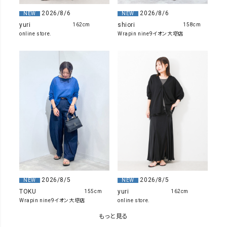
2026/8/6
2026/8/6
NEW
NEW
yuri
shiori
162cm
158cm
online store.
Wrapin nine9イオン大塔店
2026/8/5
2026/8/5
NEW
NEW
yuri
TOKU
162cm
155cm
online store.
Wrapin nine9イオン大塔店
もっと見る