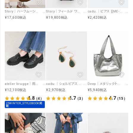
Story｜ハーフムーンクロスボディ [[3A-1824-4]][F]
Story｜フィールド ワンショルダーL [[3A-1827-4]][F]
cadu.｜ピアス [[ME-250690]][F]
¥
17,600
¥
19,800
¥
2,420
税込
税込
税込
atelier brugge｜雨天兼用レインタンクローファー [[25ISM-70]][F]
cadu.｜シェルピアス [[ME-250656]][F]
Deep｜メタリックトートバッグ [[52330]][F]
¥
12,100
¥
2,970
¥
5,940
税込
税込
税込
4.8
4.7
4.7
（4）
（3）
（15）
25WINTER_STYLEBOOK掲
載