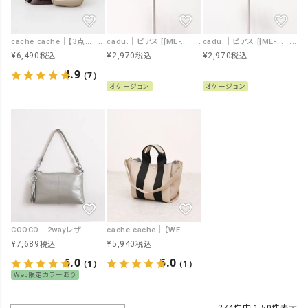
cache cache｜【3点セット】ポーチ付ソフトレザー調バッグ [[01-00-71710]][F]
cadu.｜ピアス [[ME-250699]][F]
cadu.｜ピアス [[ME-250697]][F]
¥
6,490
¥
2,970
¥
2,970
税込
税込
税込
4.9
（7）
オケージョン
オケージョン
COOCO｜2wayレザーショルダーバッグ [[23131-11302]][F]
cache cache｜【WEB限定】太ショルダー付き2wayテープトートバッグ [[01-00-72970]][F]
¥
7,689
¥
5,940
税込
税込
5.0
5.0
（1）
（1）
Web限定カラーあり
274
件中
1
-
50
件表示