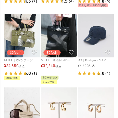
4.5
4.5
4.8
（2）
（4）
（5）
25SS_STYLEBOOK掲載
30%off
30%off
M.U.L｜ヴィンテージリメイクファブリック トート S [[MUL063-704319]][F]
M.U.L｜オイルレザーサコッシュS [[MUL067]][F]
‘47｜Dodgers '47 CLEAN UP WHT×WHT [[RGW12GWSNL]][F]
¥
34,650
¥
32,340
¥
4,400
税込
税込
税込
5.0
5.0
（1）
（1）
オケージョン
2buy対象
2buy対象