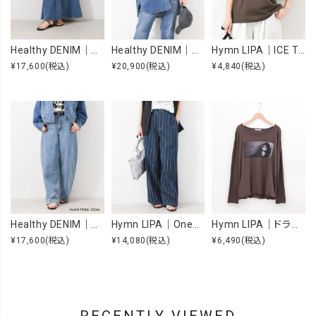
Healthy DENIM｜Apricot [[H68205003 Apricot]][F]
Healthy DENIM｜Almond [[H68967803 Almond]][F]
Hymn LIPA｜ICE TOUCH 刺繍ロゴT [[WTS7203]][F]
¥17,600
(税込)
¥20,900
(税込)
¥4,840
(税込)
Healthy DENIM｜Beets [[H98333703 Beets]][F]
Hymn LIPA｜OneWashヒッコリータックカーブパンツ [[IZK26055-1]][F]
Hymn LIPA｜ドライcottonフォトCS [[IZK26053-widephoto]][F]
¥17,600
(税込)
¥14,080
(税込)
¥6,490
(税込)
RECENTLY VIEWED