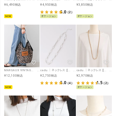
¥
6,490
¥
4,950
¥
3,850
税込
税込
税込
5.0
（2）
NEW
オケージョン
オケージョン
MARGAUX VINTAGE｜レオパードパディングBAG [[MG BG-26109-A]][F]
cadu.｜ネックレス [[MN-250616]][F]
cadu.｜ネックレス [[MN-250613]][F]
¥
12,100
¥
2,750
¥
2,970
税込
税込
税込
5.0
4.5
（4）
（2）
NEW
オケージョン