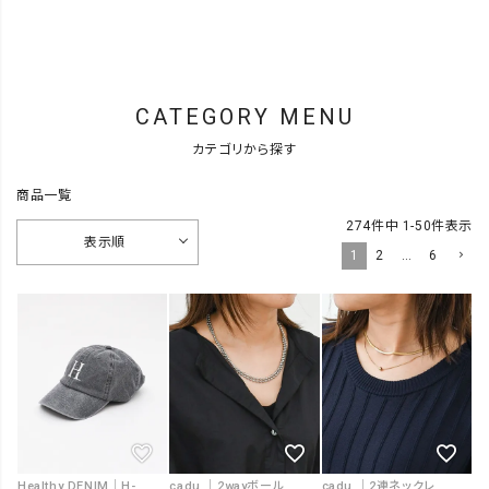
CATEGORY MENU
カテゴリから探す
商品一覧
274
件中
1
-
50
件表示
表示順
1
2
…
6
Healthy DENIM｜H-cap [[HCW263103 H-cap]][F]
cadu.｜2wayボールチェーンネックレス [[(SL)MN-240738]][F]
cadu.｜2連ネックレス [[(SL)MN-240703]][F]