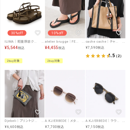
30%off
10%off
ILIMA｜軽量厚底クロスストラップトングサンダル [[JA5908]][F]
atelier brugge｜FEATHER STEP Recovery sandals(thong) [[FS-501]][F]
cache cache｜チャーム付きキャンバストート [[10-00-06430]][F]
¥
5,544
¥
4,455
¥
7,590
税込
税込
税込
4.5
（2）
2buy対象
2buy対象
Djebeli｜プリントジップポーチ [[SP]][F]
A.KJ/ERBEDE｜メタルフレームサングラス [[HELLO KL2505]][F]
A.KJ/ERBEDE｜ラウンドサングラス [[MARVIN KL1708-26SS]][F]
¥
6,600
¥
7,700
¥
7,150
税込
税込
税込