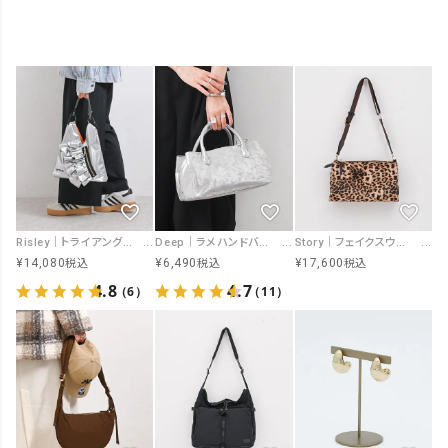
Risley｜トライアングルミニBAG [[R2601-TFB37]][F]
Deep｜ラメハンドバッグ [[60268]][F]
Story｜フェイクスウェード セパレート クロスボディ [[3A-1826-4]][F]
¥
14,080
¥
6,490
¥
17,600
税込
税込
税込
4.8
4.7
（6）
（11）