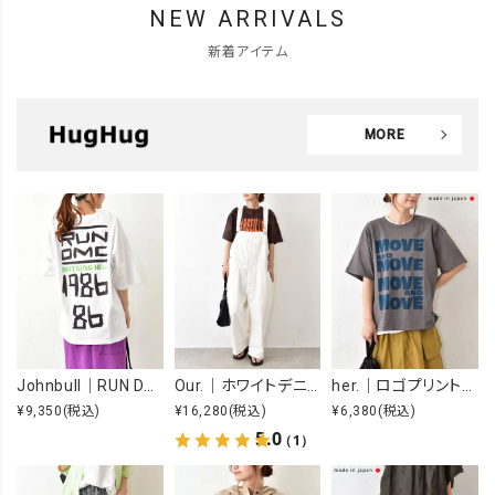
NEW ARRIVALS
新着アイテム
MORE
Johnbull｜RUN DMC RAISING HELL Tee [[JT263C39]][C]
Our.｜ホワイトデニムオーバーオール [[Our-022-1]][C]
her.｜ロゴプリントTee [[MTAH604-0721]][C]
¥9,350
(税込)
¥16,280
(税込)
¥6,380
(税込)
5.0
（1）