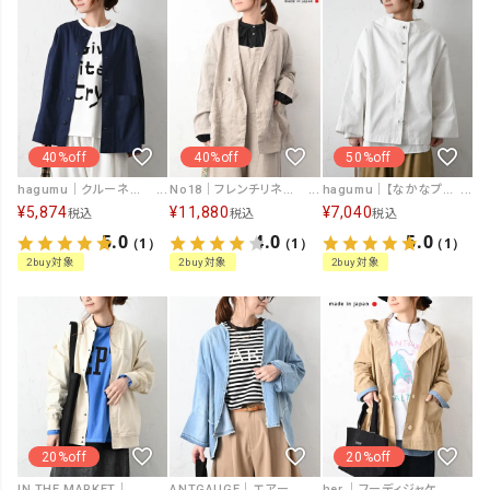
40%off
40%off
50%off
hagumu｜クルーネックシャツジャケット [[hag-189]][C]
No18｜フレンチリネンジャケット [[11173]][C]
hagumu｜【なかなプロデュース】スタンドカラージャケット [[hag-185]][C]
¥
5,874
¥
11,880
¥
7,040
税込
税込
税込
5.0
4.0
5.0
（1）
（1）
（1）
2buy対象
2buy対象
2buy対象
20%off
20%off
IN THE MARKET｜チノスタジャンジャケット [[C-2504]][C]
ANTGAUGE｜エアーデニムシャツジャケット [[GB334]][C]
her.｜フーディジャケット [[MA-1747]][C]