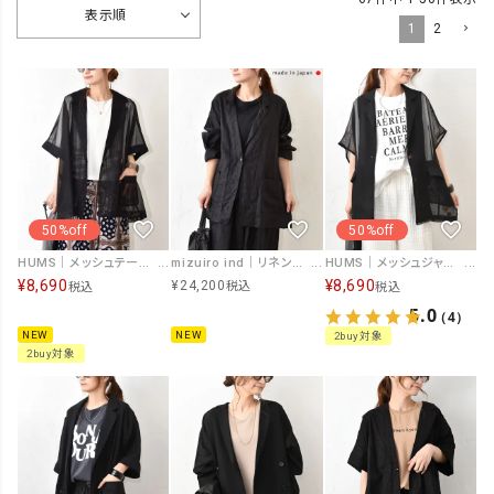
表示順
1
2
50%off
50%off
HUMS｜メッシュテーラードジャケット [[33312H231]][C]
mizuiro ind｜リネンワイドショートジャケット [[2-230116]][C]
HUMS｜メッシュジャケット [[HUM-098]][C]
¥
8,690
¥
8,690
¥
24,200
税込
税込
税込
5.0
（4）
NEW
NEW
2buy対象
2buy対象