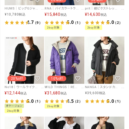
HUMS｜ビッグGジャン [[610342]][C]
RNA｜バイカラートラックジャケット [[J2156]][C]
prit｜綾ピケストレッチスタンドカラージャケット [[P90600]][C]
¥
15,840
¥
14,630
¥
10,780
税込
税込
税込
4.7
5.0
5.0
（9）
（1）
（2）
2buy対象
2buy対象
20%off
10%off
No18｜ウールライクVネックジャケット [[MA-31707]][C]
WILD THINGS｜REVERSIBLE BELAY JACKET [[WT25139SK]][C]
NANGA｜スタンドカラーダウンジャケット[[ND2442-1A602]][C]
¥
12,144
¥
31,680
¥
39,600
税込
税込
税込
5.0
4.5
5.0
（1）
（2）
（1）
オケージョン
2buy対象
2buy対象