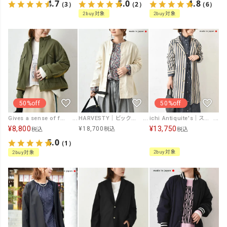
4.7
5.0
4.8
（3）
（2）
（6）
2buy対象
2buy対象
50%off
50%off
Gives a sense of fullment｜リメイクデザインミリタリーアウター [[851334]][C]
HARVESTY｜ビックアトリエジャケット [[A32401]][C]
ichi Antiquite's｜ストライプジャケット [[1000919]][C]
¥
8,800
¥
13,750
¥
18,700
税込
税込
税込
5.0
（1）
2buy対象
2buy対象