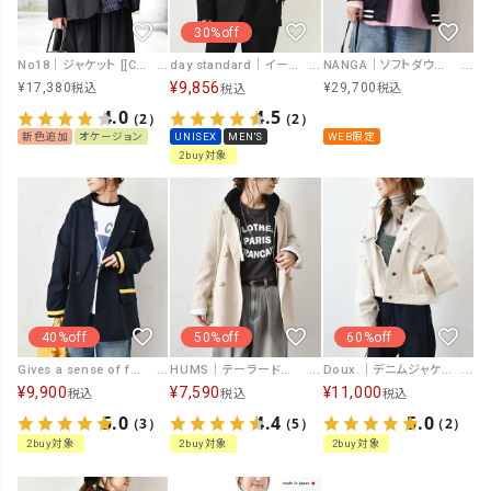
30%off
No18｜ジャケット [[CE1JK231202C]][C]
day standard｜イージーケアシングルジャケット [[day-013]][D]
NANGA｜ソフトダウンスタジアムジャケット [[N2501-0J002B]][C]
¥
9,856
¥
17,380
¥
29,700
税込
税込
税込
4.0
4.5
（2）
（2）
新色追加
オケージョン
UNISEX
MEN'S
WEB限定
2buy対象
40%off
50%off
60%off
Gives a sense of fullment｜配色テープジャケット [[851330]][C]
HUMS｜テーラードジャケット [[31901H331]][C]
Doux.｜デニムジャケット [[D-2430003]][C]
¥
9,900
¥
7,590
¥
11,000
税込
税込
税込
5.0
4.4
5.0
（3）
（5）
（2）
2buy対象
2buy対象
2buy対象