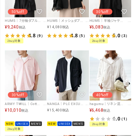
50%off
30%off
HUMS｜7分袖ダブルジャケット [[HUM-092]][C]
HUMS｜メッシュダブルジャケット [[CJM-0013]][C]
HUMS｜半袖ジャケット [[WGH5237]][C]
¥
9,240
¥
6,083
¥
14,080
税込
税込
税込
4.8
4.8
5.0
（9）
（5）
（3）
2buy対象
2buy対象
30%off
40%off
ARMY TWILL｜Cotton Linen HS Utility Shirt [[AM-2617008]][D]
NANGA｜PLC EXCURSION CARDIGAN [[N2500-1T405A]][D]
hagumu｜リネン混ノーカラージャケット [[hag-194]][C]
¥
10,010
¥
6,468
¥
15,400
税込
税込
税込
1.0
（1）
NEW
UNISEX
MEN'S
NEW
UNISEX
MEN'S
2buy対象
2buy対象