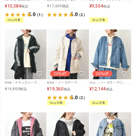
¥
10,384
¥
9,504
¥
17,600
税込
税込
税込
5.0
5.0
（1）
（2）
2buy対象
2buy対象
20%off
20%off
RNA｜トラックハーフジャケットコート [[J2177]][C]
RNA｜ノーカラーワークジャケット [[J2179]][C]
Our.｜ノーカラーデニムジャケット [[131342H]][C]
¥
19,360
¥
12,144
¥
19,800
税込
税込
税込
5.0
（2）
2buy対象
2buy対象