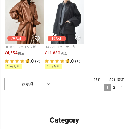
70%off
40%off
HUMS｜フェイクレザーシャツジャケット [[D-2431M]][C]
HARVESTY｜サーカススリーブアトリエジャケット [[A32411]][C]
¥
4,554
¥
11,880
税込
税込
5.0
5.0
（2）
（1）
2buy対象
2buy対象
67
件中
1
-
50
件表示
表示順
1
2
Category