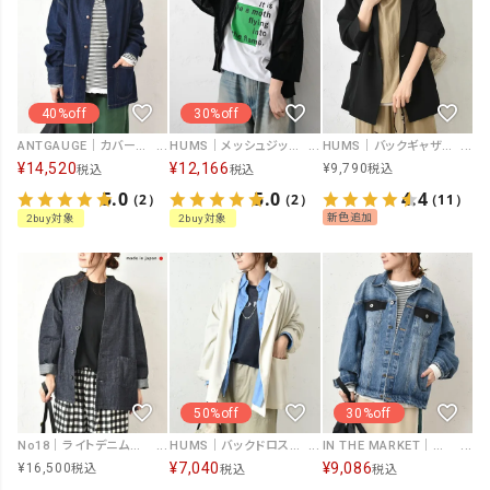
40%off
30%off
ANTGAUGE｜カバーオール [[AA749]][C]
HUMS｜メッシュジップアップジャケット [[HU-CD-04]][C]
HUMS｜バックギャザージャケット [[HUM-069]][C]
¥
14,520
¥
12,166
¥
9,790
税込
税込
税込
5.0
5.0
4.4
（2）
（2）
（11）
新色追加
2buy対象
2buy対象
50%off
30%off
No18｜ライトデニムジャケット [[CE1JK240903B]][C]
HUMS｜バックドロストジャケット [[HUM-054]][C]
IN THE MARKET｜Ｇジャン [[C-2347]][C]
¥
7,040
¥
9,086
¥
16,500
税込
税込
税込