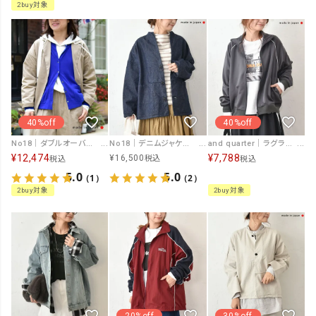
2buy対象
40%off
40%off
No18｜ダブルオーバージャケット [[809073]][C]
No18｜デニムジャケット [[CE1JK240903D]][C]
and quarter｜ラグランスリーブトラックジャケット [[MA-400715]][C]
¥
12,474
¥
7,788
¥
16,500
税込
税込
税込
5.0
5.0
（1）
（2）
2buy対象
2buy対象
20%off
30%off