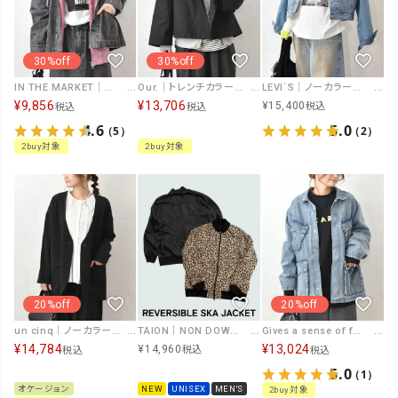
30%off
30%off
IN THE MARKET｜カバーオール [[IN-111]][C]
Our.｜トレンチカラージャケット [[Ou-JK-03]][C]
LEVI´S｜ノーカラーデニムジャケット [[006EZ-0001]][C]
¥
9,856
¥
13,706
¥
15,400
税込
税込
税込
4.6
5.0
（5）
（2）
2buy対象
2buy対象
20%off
20%off
un cinq｜ノーカラージャケット [[U-04]][C]
TAION｜NON DOWN REVERSIBLE SKA JACKET [[TAION-NDJK04JS]][D]
Gives a sense of fullment｜ファティークジャケット [[661024]][C]
¥
14,784
¥
13,024
¥
14,960
税込
税込
税込
5.0
（1）
オケージョン
NEW
UNISEX
MEN'S
2buy対象