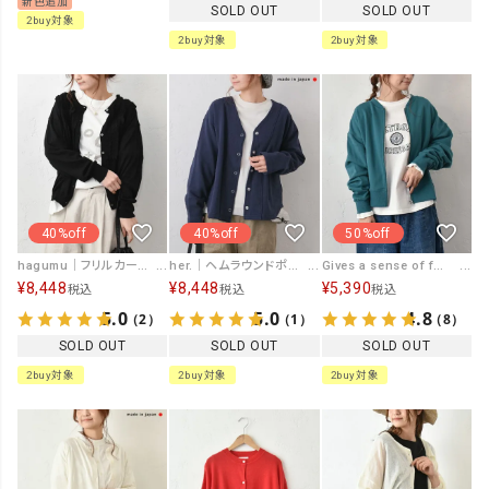
新色追加
SOLD OUT
SOLD OUT
2buy対象
2buy対象
2buy対象
40%off
40%off
50%off
hagumu｜フリルカーディガン [[ha-CD-32]][C]
her.｜ヘムラウンドポケットカーディガン [[MA-513005]][C]
Gives a sense of fullment｜ジップカーデ [[853303]][C]
¥
8,448
¥
8,448
¥
5,390
税込
税込
税込
5.0
5.0
4.8
（2）
（1）
（8）
SOLD OUT
SOLD OUT
SOLD OUT
2buy対象
2buy対象
2buy対象