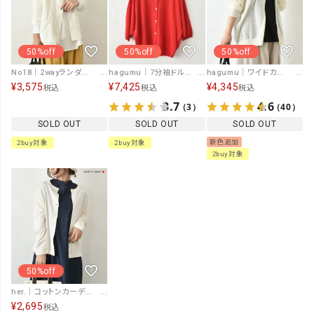
50%off
50%off
50%off
No18｜2wayランダムドットカーデ [[852418]][C]
hagumu｜7分袖ドルマンスリーブリネンカーデ [[ha-CD-27]][C]
hagumu｜ワイドカーディガン [[MT-0460]][C]
¥
3,575
¥
7,425
¥
4,345
税込
税込
税込
3.7
4.6
（3）
（40）
SOLD OUT
SOLD OUT
SOLD OUT
新色追加
2buy対象
2buy対象
2buy対象
50%off
her.｜コットンカーディガン [[MA-3215]][C]
¥
2,695
税込