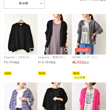
表示順
20%off
hagumu｜UVカットワイドカーディガン [[MT-0504]][C]
hagumu｜麻混Vネックカーデ [[hag-209]][C]
HUMS｜シアージップカーデ [[RNK-2674]][C]
¥
6,952
¥
9,790
¥
10,780
税込
税込
税込
NEW
NEW
NEW
2buy対象