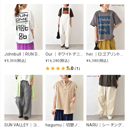
Johnbull｜RUN DMC RAISING HELL Tee [[JT263C39]][C]
Our.｜ホワイトデニムオーバーオール [[Our-022-1]][C]
her.｜ロゴプリントTee [[MTAH604-0721]][C]
¥9,350
(税込)
¥16,280
(税込)
¥6,380
(税込)
5.0
（1）
SUN VALLEY｜コットンローンボタニカルプリントパンツ [[SK5060265]][C]
hagumu｜切替ノースリーブプルオーバー [[66361091]][C]
NARU｜シーチングハンドワッシャーノッポパンツ [[643855BE]][C]