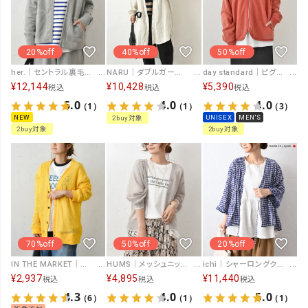
20%off
40%off
50%off
her.｜セントラル裏毛 ジップカーデ [[7261C-907]][C]
NARU｜ダブルガーゼ ロングシャツカーデ [[665812]][C]
day standard｜ピグメント裏毛ジップカーデ [[day-003]][D]
¥
12,144
¥
10,428
¥
5,390
税込
税込
税込
5.0
4.0
4.0
（1）
（1）
（3）
NEW
UNISEX
MEN'S
2buy対象
2buy対象
2buy対象
70%off
50%off
20%off
IN THE MARKET｜カラーメッシュカーティガン [[IN-076]][C]
HUMS｜メッシュニットカーデ [[RNK-2664]][C]
ichi｜シャーロングクロスカーディガン [[251106]][C]
¥
2,937
¥
4,895
¥
11,440
税込
税込
税込
4.3
4.0
5.0
（6）
（1）
（1）