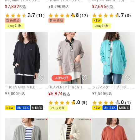
hagumu｜UVカットカーディガン [[MT-0500]][C]
HUMS｜UVニットカーデ [[RNK-2642]][C]
day standard｜7分袖モモンガカーデ [[B261082-28]][D]
¥
7,832
¥
2,695
¥
8,690
税込
税込
税込
3.7
4.8
4.7
（11）
（17）
（3）
新色追加
新色追加
NEW
2buy対象
2buy対象
40%off
HEAVENLY｜High Twist Cotton Knit Cardigan [[2613154]][C]
ジムマスター｜ブロックインレーボタンカーデ [[G433748-26SS]][D]
THOUSAND MILE｜ZIP CARDIGAN [[TM261WF00530]][D]
¥
5,874
¥
7,590
¥
8,800
税込
税込
税込
5.0
4.0
（5）
（1）
NEW
UNISEX
MEN'S
NEW
UNISEX
MEN'S
2buy対象