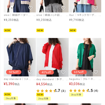
sloe｜綿麻ボーダーニット前後2WAYドルマン5分袖カーデ [[4101843-1]][C]
sloe｜綿麻ニット前後2WAYドルマン5分袖カーデ [[4101843]][C]
Our.｜Vネックカーデ [[Ou-CD-08]][C]
¥
8,250
¥
8,250
¥
9,790
税込
税込
税込
NEW
NEW
NEW
50%off
60%off
40%off
day standard｜リメイク風ジップカーデ [[J262003-28]][D]
hagumu｜クルーネックカーデ [[10040162]][C]
day standard｜多ボタンドルマンカーデ [[P262017-28]][D]
¥
5,390
¥
3,036
¥
4,554
税込
税込
税込
4.5
4.7
（4）
（3）
NEW
NEW
2buy対象
2buy対象
2buy対象