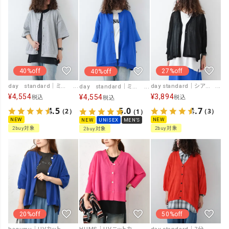
40%off
27%off
40%off
day standard｜ミドルスリーブ裾タックカーディガン [[d-c-021-F]][D]
day standard｜シアーポンチョカーディガン [[10-01-47688]][D]
day standard｜ミドルスリーブ裾タックカーディガン [[d-c-021]][D]
¥
4,554
¥
3,894
¥
4,554
税込
税込
税込
4.5
4.7
5.0
（2）
（3）
（1）
NEW
NEW
NEW
UNISEX
MEN'S
2buy対象
2buy対象
2buy対象
20%off
50%off