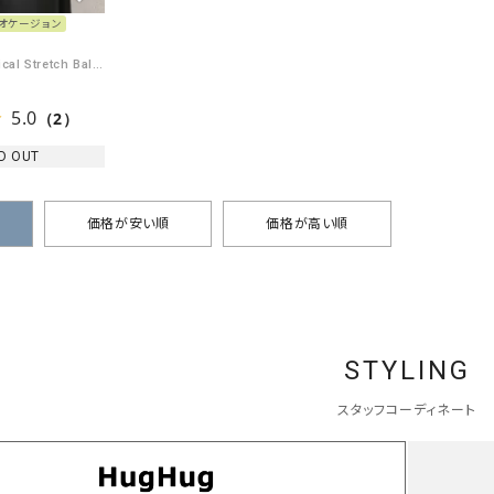
オケージョン
un cinq｜Tropical Stretch Balloonsleeve Jacket [[U26-07]][C]
5.0
（2）
D OUT
価格が安い順
価格が高い順
STYLING
スタッフコーディネート