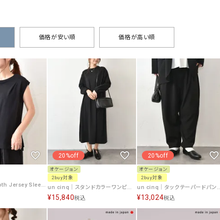
タンクトップ・キャミソール
ジャ
グッ
その他のパンツ
価格が安い順
価格が高い順
パンツ
デニムパンツ
ロング・マキシ丈
デニムパンツ
ロング・マキシ丈
ツ
その他のパンツ
その他スカート
その他スカート
トッ
ワン
ジャケット
サロ
ジャケット
すべて見る
コート
バッグ
ジャ
コート
ガウン
シューズ
グッ
その他アウター
アクセサリー
20%off
20%off
すべて見る
オケージョン
オケージョン
バッグ
2buy対象
2buy対象
un cinq｜Smooth Jersey Sleeveless PO [[U26-41]][C]
un cinq｜スタンドカラーワンピース [[U-06]][C]
un cinq｜タックテーパードパンツ [
靴
¥
15,840
¥
13,024
税込
税込
帽子