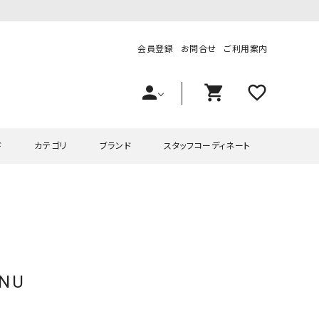
会員登録
お問合せ
ご利用案内
person
shopping_cart
favorite_outline
ド
カテゴリ
ブランド
スタッフコーディネート
プス
ハグハグ
ワンピース
OMEKASI（オメカシ）
ピース・チュニック
ラッピンナイン/アンジェリコルーチェ
チュニック
OMEKASI+（オメカシプラス
ツ
hagumu（ハグム）
Number18（オハコ）
ENU
ペット・オーバーオール
her.（ハードット）
in the Market（インザマ
ート
and quarter（アンドクウォーター）
HUMS（ハムズ）