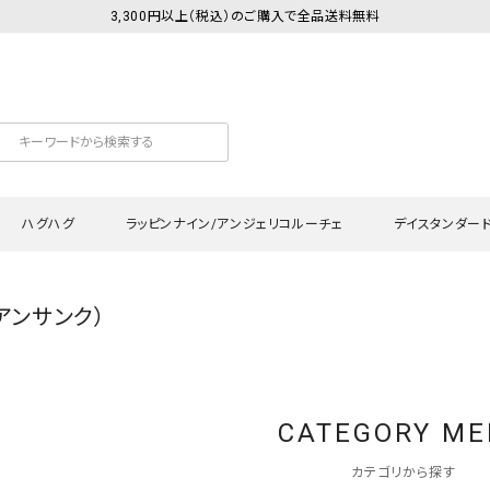
3,300円以上（税込）のご購入で全品送料無料
ハグハグ
ラッピンナイン/アンジェリコルーチェ
デイスタンダー
q（アンサンク）
カットソー
Tシャツ・カットソー
ワンピース
Tシャツ・カットソー
ワンピース
トッ
プ・キャミソール
シャツ・ブラウス
チュニック
カーディガン・ベスト
チュニック
ワン
ン・ベスト
カーディガン
シャツ・ブラウス
パン
CATEGORY M
ラウス
ベスト
スウェット・パーカー
サロ
・パーカー
ニット
ニット
スカ
カテゴリから探す