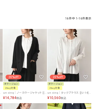
ケット・アウター
Our.（アワードット）
Hymn LIPA（ヒムリパ）
ズ
Wrapin nine9（ラッピンナイン）
W（ラッピンナイン）
ロング・マキシ丈
day standard（デイスタンダード）
10t'ena (トテナ)
16
件中
1
-
16
件表示
その他スカート
プス
08mab(ゼロハチマブ)
Johnbull（ジョンブル）
ピース・チュニック
すべて見る
1%（イチ パーセント）
LAOCOONTE（ラオコンテ）
ペット・オーバーオール
1 metre carre（アンメートルキャレ ）
LAURA DI MAGGIO（ロ
ケット・アウター
オ）
ズ
120%lino（ワンハンドレッドトゥエンティ
le camouflage tribe
ーパーセントリノ）
トライブ）
20%off
20%off
adidas（アディダス）
Lallia Mu（ラリア ムー）
オケージョン
オケージョン
2buy対象
2buy対象
ASFVLT（アスファルト）
mizuiro ind（ミズイロ イ
[U-05]][C]
un cinq｜ノーカラージャケット [[U-04]][C]
un cinq｜タックブラウス [[U-14]][C]
¥
14,784
¥
10,560
税込
税込
Ampersand（アンパサンド）
MICALLE MICALLE（ミ
Antiquite's（アンティークス）
NATURAL LAUNDRY（