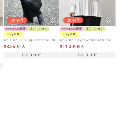
GO TO HOLLYWOOD（ゴートゥーハリウ
THIRTY（サーティ）
ッド）
20%off
20%off
G-STAR RAW（ジースターロウ）
tumugu:（ツムグ）
stylebook掲載
オケージョン
stylebook掲載
オケージョン
2buy対象
GOOD SPEED（グッドスピード）
2buy対象
un cinq（アンサンク）
un cinq｜ノースリーブワンピース [[U-03]][C]
un cinq｜PU Square Shoulder Bag [[U26-30]][C]
un cinq｜Typewriter Hem Pleats Pullover [[U26-19]][C]
GAIMO（ガイモ）
UNIVERSAL OVERAL
¥
8,360
¥
11,000
税込
税込
オーバーオール）
SOLD OUT
SOLD OUT
GRAMICCI（グラミチ）
USU GALLERY（ユーエ
ー）
（ｇ） （グラム）
upper hights（アッパーハ
Gives a sense of fullment
+phenix（フェニックス）
HUNTER（ハンター）
WILD THINGS（ワイルド
ICHI（イチ）
ILIMA（イリマ）