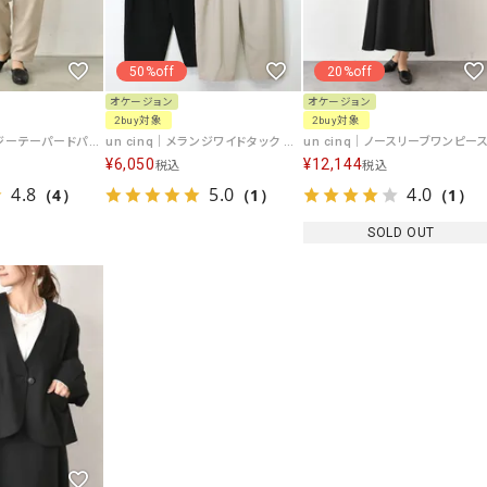
50%off
20%off
オケージョン
オケージョン
2buy対象
2buy対象
un cinq｜イージーテーパードパンツ [[U25-12]][C]
un cinq｜メランジワイドタック コクーンパンツ [[U24-02]][C]
¥
6,050
¥
12,144
税込
税込
4.8
5.0
4.0
（4）
（1）
（1）
SOLD OUT