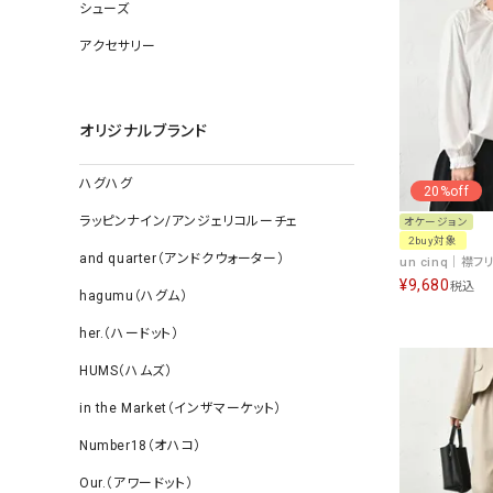
ソックス
シューズ
その他雑
アクセサリー
オリジナルブランド
ハグハグ
20%off
ラッピンナイン/アンジェリコルーチェ
オケージョン
2buy対象
and quarter（アンドクウォーター）
¥
9,680
税込
hagumu（ハグム）
her.（ハードット）
HUMS（ハムズ）
in the Market（インザマーケット）
Number18（オハコ）
Our.（アワードット）