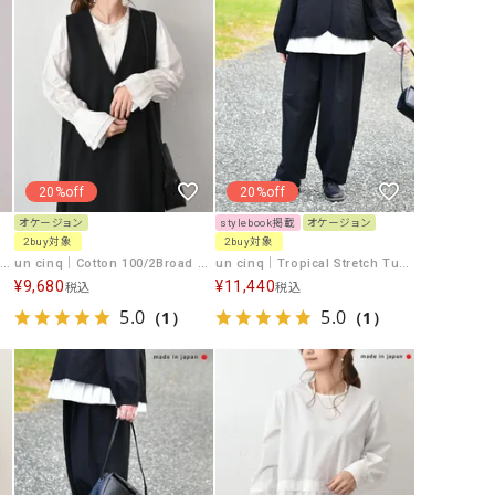
リー）
Audition（オーディション）
ORDINARY FITS（オーデ
ツ）
blue willow（ブルーウィロー）
Osmosis（オズモシス）
blue willow（ブルーウィロー）
prit（プリット）
CUBE SUGAR（キューブシュガー）
PUMA（プーマ）
20%off
20%off
CONVERSE ALL STAR（コンバースオー
Risley（リズレー）
オケージョン
stylebook掲載
オケージョン
2buy対象
2buy対象
ルスター）
un cinq｜Pearl Long [[U26-27]][C]
un cinq｜Cotton 100/2Broad Frill Pullover [[U26-18]][C]
un cinq｜Tropical Stretch Tuck Easy Pants [[U26-08]][C]
Champion（チャンピオン）
RED CARD（レッドカード）
¥
9,680
¥
11,440
税込
税込
5.0
5.0
（1）
（1）
DENIM DUNGAREE（デニムダンガリー）
SO（エスオー）
Deck（ディック）
SUN VALLEY（サンバレー）
EVOL（イーボル）
SCOTCH&SODA（スコッチ
ダ）
Emma Taylor（エマテイラー）
SUGAR ROSE（シュガーロ
FLAVOR TEE（フレーバーティー）
squady by graphite（ス