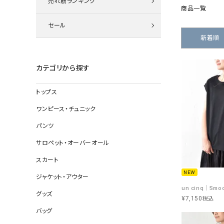
売れ筋ランキング
ニット
商品一覧
セール
新着順
その他の
カテゴリから探す
デニムパン
トップス
ワンピース・チュニック
ジャケット
パンツ
コート
サロペット・オーバーオール
スカート
NEW
ジャケット・アウター
バッグ
グッズ
靴
¥
7,150
税込
帽子
バッグ