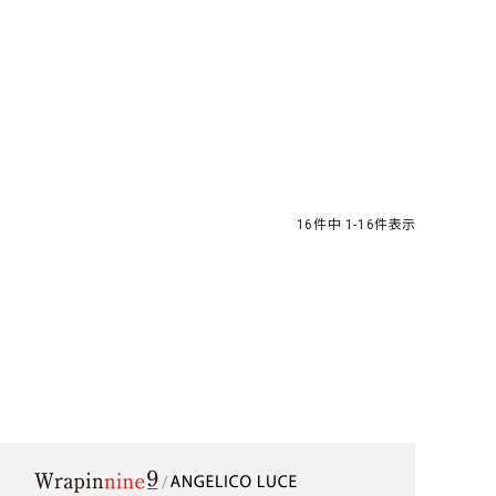
16
件中
1
-
16
件表示