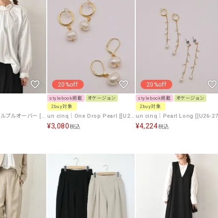
ソックス・その他雑貨
貨
20%off
20%off
stylebook掲載
オケージョン
stylebook掲載
オケージョン
2buy対象
2buy対象
un cinq｜襟フリルプルオーバー [[U-13]][C]
un cinq｜One Drop Pearl [[U26-26]][C]
¥
3,080
¥
4,224
税込
税込