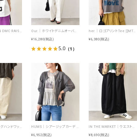
Johnbull｜RUN DMC RAISING HELL Tee [[JT263C39]][C]
Our.｜ホワイトデニムオーバーオール [[Our-022-1]][C]
her.｜ロゴプリントTee [[MTAH604-0721]][C]
¥16,280
(税込)
¥6,380
(税込)
5.0
（1）
NARU｜シーチングハンドワッシャーノッポパンツ [[643855BE]][C]
HUMS｜シアージップカーデ [[RNK-2674]][C]
IN THE MARKET｜ウエストイージートラック素材スカート [[C-2570]][C]
¥6,952
(税込)
¥8,690
(税込)