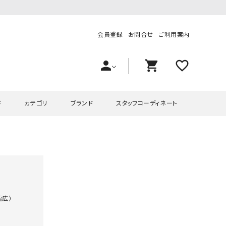
会員登録
お問合せ
ご利用案内
person
shopping_cart
favorite_outline
ド
カテゴリ
ブランド
スタッフコーディネート
プス
ハグハグ
ワンピース
OMEKASI（オメカシ）
ピース・チュニック
ラッピンナイン/アンジェリコルーチェ
チュニック
OMEKASI+（オメカシプラス
ツ
hagumu（ハグム）
Number18（オハコ）
広）

ペット・オーバーオール
her.（ハードット）
in the Market（インザマ
ート
and quarter（アンドクウォーター）
HUMS（ハムズ）