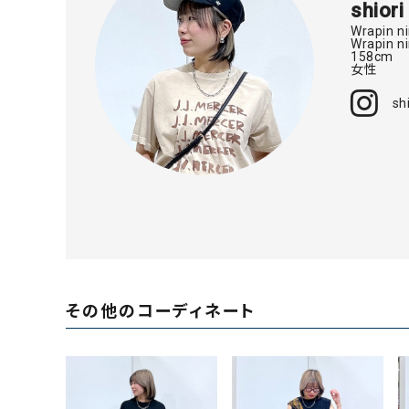
shiori
ニット
Wrapin n
Wrapin
158cm
女性
その他の
sh
デニムパン
ジャケット
コート
その他のコーディネート
バッグ
靴
帽子