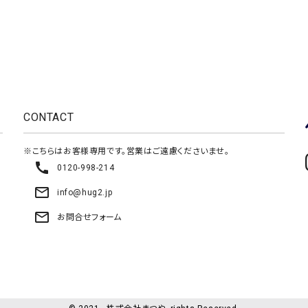
CONTACT
※こちらはお客様専用です。営業はご遠慮くださいませ。
call
0120-998-214
mail_outline
info@hug2.jp
mail_outline
お問合せフォーム