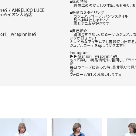
■体の特徴

タンクトップ・キャミソール
ジャ
　肩幅広めのがっしり体型、もも張り、お
ine9 / ANGELICO LUCE
■得意なスタイリング

グッ
 nine9イオン大塔店
　カジュアルコーデ、パンツスタイル

　基本脚は出しません‼️

その他のパンツ
　黒とデニムが好きです！

■自己紹介

パンツ
デニムパンツ
ロング・マキシ丈
デニムパンツ
ロング・マキシ丈
iori__wrapinnine9
　頑張りすぎない、ゆるーいカジュアル
ングが好きです！

ツ
その他のパンツ
その他スカート
その他スカート
キレイめなアイテムでも普段使い出来る
トッ
ジュアルコーデをupしていきます✨

Instagram

ワン
▶▶@shiori__wrapinnine9

もっと詳しい商品情報や、着回し、プライ
ジャケット
サロ
💭

毎日のコーデに迷った時、是非覗いて見
ジャケット
すべて見る
コート
バッグ
😊

ジャ
フォローも宜しくお願いします☺︎︎︎︎
コート
ガウン
シューズ
グッ
その他アウター
アクセサリー
すべて見る
バッグ
靴
帽子