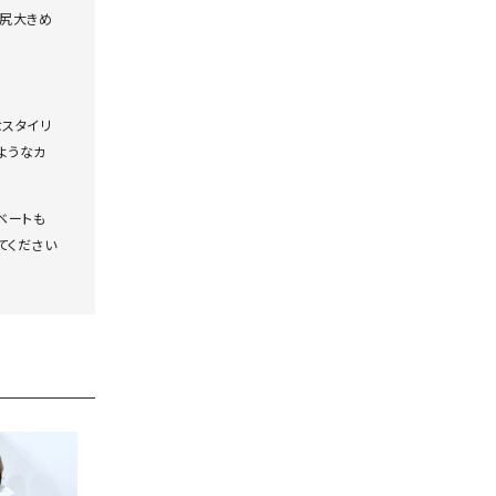
ケット・アウター
Our.（アワードット）
Hymn LIPA（ヒムリパ）
尻大きめ

ズ
Wrapin nine9（ラッピンナイン）
W（ラッピンナイン）
ロング・マキシ丈
day standard（デイスタンダード）
10t'ena (トテナ)
その他スカート
なスタイリ
ようなカ
プス
08mab(ゼロハチマブ)
Johnbull（ジョンブル）
ピース・チュニック
ベートも
すべて見る
1%（イチ パーセント）
LAOCOONTE（ラオコンテ）
ペット・オーバーオール
てください
1 metre carre（アンメートルキャレ ）
LAURA DI MAGGIO（ロ
ケット・アウター
オ）
ズ
120%lino（ワンハンドレッドトゥエンティ
le camouflage tribe
ーパーセントリノ）
トライブ）
adidas（アディダス）
Lallia Mu（ラリア ムー）
ASFVLT（アスファルト）
mizuiro ind（ミズイロ イ
Ampersand（アンパサンド）
MICALLE MICALLE（ミ
Antiquite's（アンティークス）
NATURAL LAUNDRY（