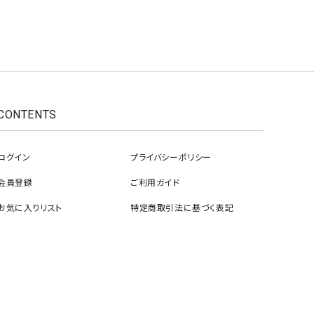
GO TO HOLLYWOOD（ゴートゥーハリウ
THIRTY（サーティ）
ッド）
G-STAR RAW（ジースターロウ）
tumugu:（ツムグ）
GOOD SPEED（グッドスピード）
un cinq（アンサンク）
GAIMO（ガイモ）
UNIVERSAL OVERAL
CONTENTS
オーバーオール）
GRAMICCI（グラミチ）
USU GALLERY（ユーエ
ー）
ログイン
プライバシーポリシー
（ｇ） （グラム）
upper hights（アッパーハ
会員登録
ご利用ガイド
Gives a sense of fullment
+phenix（フェニックス）
お気に入りリスト
特定商取引法に基づく表記
HUNTER（ハンター）
WILD THINGS（ワイルド
ICHI（イチ）
ILIMA（イリマ）