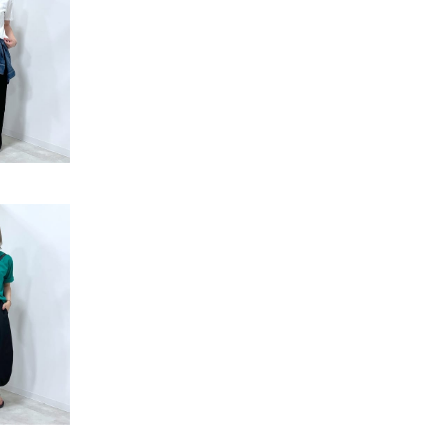
リー）
Audition（オーディション）
ORDINARY FITS（オーデ
ツ）
blue willow（ブルーウィロー）
Osmosis（オズモシス）
blue willow（ブルーウィロー）
prit（プリット）
CUBE SUGAR（キューブシュガー）
PUMA（プーマ）
CONVERSE ALL STAR（コンバースオー
Risley（リズレー）
ルスター）
Champion（チャンピオン）
RED CARD（レッドカード）
DENIM DUNGAREE（デニムダンガリー）
SO（エスオー）
Deck（ディック）
SUN VALLEY（サンバレー）
EVOL（イーボル）
SCOTCH&SODA（スコッチ
ダ）
Emma Taylor（エマテイラー）
SUGAR ROSE（シュガーロ
FLAVOR TEE（フレーバーティー）
squady by graphite（ス