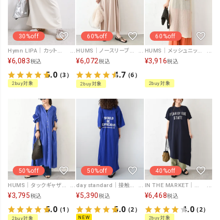
30%off
60%off
60%off
Hymn LIPA｜カットジャージセミフレアスカート [[IZK25113]][F]
HUMS｜ノースリーブワンピース [[CJM-0001]][C]
HUMS｜メッシュニットチュニック [[300252]][C]
¥
6,083
¥
6,072
¥
3,916
税込
税込
税込
5.0
4.7
（3）
（6）
2buy対象
2buy対象
2buy対象
50%off
50%off
40%off
HUMS｜タックギャザーシャツワンピース [[WOA2583]][C]
day standard｜接触冷感ロゴワンピース [[J262125-28]][D]
IN THE MARKET｜ロゴカットワンピース [[C-2589]][C]
¥
3,795
¥
5,390
¥
6,468
税込
税込
税込
5.0
5.0
4.0
（1）
（2）
（2）
NEW
2buy対象
2buy対象