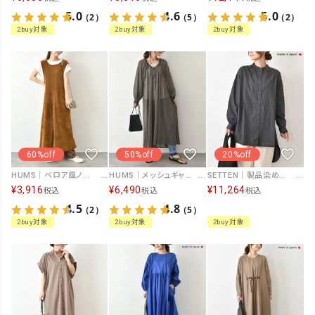
4.6
5.0
5.0
（5）
（2）
（2）
2buy対象
2buy対象
2buy対象
60%off
50%off
20%off
HUMS｜ベロア風ノースリーブワンピース [[C-5102]][C]
HUMS｜メッシュギャザー2wayワンピース [[HUM-064]][C]
SETTEN｜製品染めバルーンスリーブシャツ [[SSET-4017]][C]
¥
3,916
¥
6,490
¥
11,264
税込
税込
税込
4.5
4.8
（2）
（5）
2buy対象
2buy対象
2buy対象