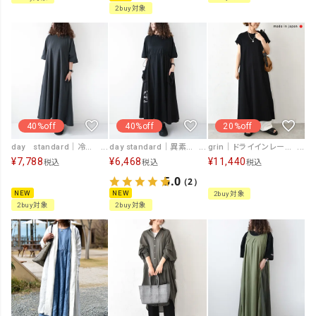
2buy対象
20%off
40%off
40%off
grin｜ドライインレー スリットワンピース [[8262C-002]][C]
day standard｜冷感鹿の子ワンピース [[d-c-026]][D]
day standard｜異素材切り替えワンピース [[K261086-28]][D]
¥
11,440
¥
7,788
¥
6,468
税込
税込
税込
5.0
（2）
NEW
NEW
2buy対象
2buy対象
2buy対象