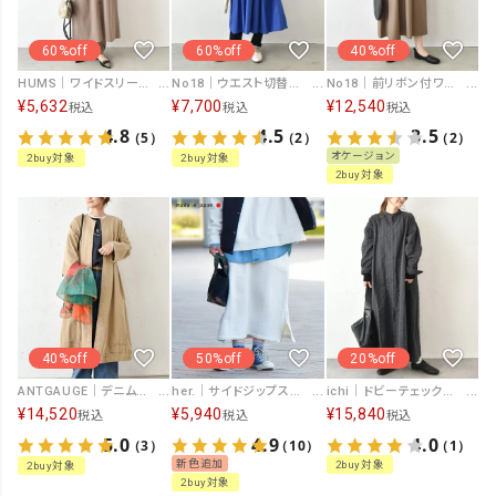
60%off
60%off
40%off
HUMS｜ワイドスリーブシャツワンピース [[WHU001]][C]
No18｜ウエスト切替ギャザーワンピース [[H24050]][C]
No18｜前リボン付ワンピース [[H24043]][C]
¥
5,632
¥
7,700
¥
12,540
税込
税込
税込
4.8
4.5
3.5
（5）
（2）
（2）
オケージョン
2buy対象
2buy対象
2buy対象
40%off
50%off
20%off
ANTGAUGE｜デニムコートワンピース [[GB313]][C]
her.｜サイドジップスウェットスカート [[MA-34901]][C]
ichi｜ドビーテェック起毛 [[250605]][C]
¥
14,520
¥
5,940
¥
15,840
税込
税込
税込
5.0
4.9
4.0
（3）
（10）
（1）
新色追加
2buy対象
2buy対象
2buy対象