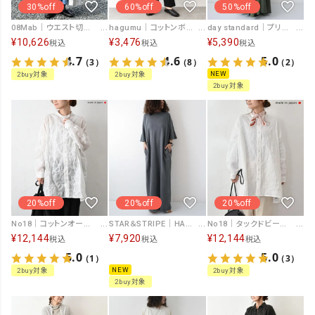
30%off
60%off
50%off
08Mab｜ウエスト切替ワンピース [[CF-225HF1121]][C]
hagumu｜コットンボイルシャツチュニック [[HI-202606]][C]
day standard｜プリントキャミOP [[A261039-28]][D]
¥
10,626
¥
3,476
¥
5,390
税込
税込
税込
4.7
4.6
5.0
（3）
（8）
（2）
NEW
2buy対象
2buy対象
2buy対象
20%off
20%off
20%off
No18｜コットンオーガンジーリップルシャツチュニック [[CE1TN260107D]][C]
STAR＆STRIPE｜HALF SLEEVE ONEPIECE [[SSMD-207]][D]
No18｜タックドビーシャツチュニック [[CE1TN260107]][C]
¥
12,144
¥
7,920
¥
12,144
税込
税込
税込
5.0
5.0
（1）
（3）
NEW
2buy対象
2buy対象
2buy対象