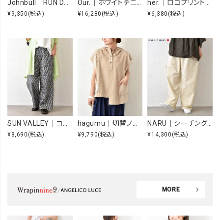
Johnbull｜RUN DMC RAISING HELL Tee [[JT263C39]][C]
Our.｜ホワイトデニムオーバーオール [[Our-022-1]][C]
her.｜ロゴプリントTee [[MTAH604-0721]][C]
¥9,350
(税込)
¥16,280
(税込)
¥6,380
(税込)
SUN VALLEY｜コットンローンボタニカルプリントパンツ [[SK5060265]][C]
hagumu｜切替ノースリーブプルオーバー [[66361091]][C]
NARU｜シーチングハンドワッシャーノッポパンツ [[643855BE]][C]
¥8,690
(税込)
¥9,790
(税込)
¥14,300
(税込)
MORE