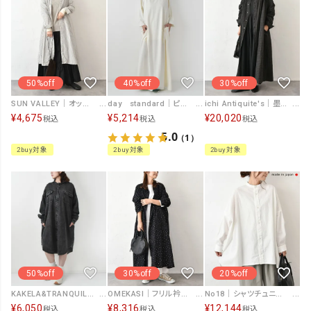
50%off
30%off
40%off
SUN VALLEY｜オックスストライプシャツワンピース [[SK8144259]][C]
ichi Antiquite's｜墨汁コーティングシャツワンピース [[1100311]][C]
day standard｜ピグメント加工 カットワンピース [[d-c-006]][D]
¥
4,675
¥
20,020
¥
5,214
税込
税込
税込
5.0
（1）
2buy対象
2buy対象
2buy対象
30%off
20%off
50%off
OMEKASI｜フリル衿前開きワンピース [[hag-168]][C]
No18｜シャツチュニック [[CE1TN250104B]][C]
KAKELA&TRANQUIL｜Back 刺繍ロゴワンピース [[12505-257-20]][D]
¥
8,316
¥
12,144
¥
6,050
税込
税込
税込