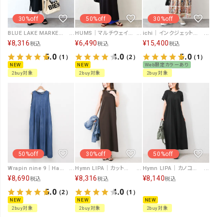
30%off
50%off
30%off
BLUE LAKE MARKET｜両サイドスリットあきワンピース [[SA-37126]][C]
HUMS｜マルチウェイワンピース [[SAT-0049]][C]
ichi｜インクジェットプリント2WAYワンピース [[250402]][C]
¥
8,316
¥
6,490
¥
15,400
税込
税込
税込
5.0
4.0
5.0
（1）
（2）
（1）
NEW
NEW
Web限定カラーあり
2buy対象
2buy対象
2buy対象
50%off
30%off
50%off
Wrapin nine 9｜Hand MadeブラストデニムZIPOP [[266QB0803]][F]
Hymn LIPA｜カットジョーゼットワンピース [[8062975]][F]
Hymn LIPA｜カノコフレンチワンピ [[IZK26042]][F]
¥
8,690
¥
8,316
¥
8,140
税込
税込
税込
5.0
4.0
（2）
（1）
NEW
NEW
NEW
2buy対象
2buy対象
2buy対象