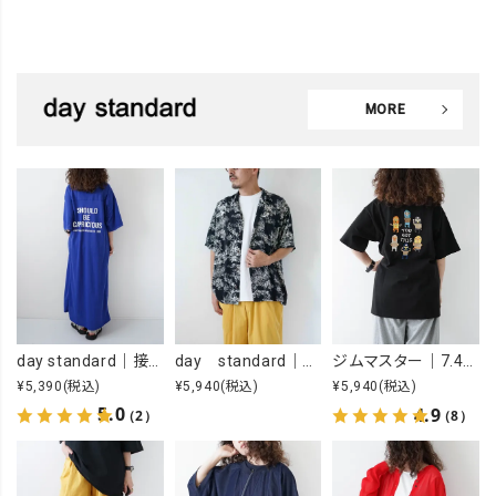
MORE
day standard｜接触冷感ロゴワンピース [[J262125-28]][D]
day standard｜オープンカラーアロハシャツ [[d-c-028]][D]
ジムマスター｜7.4OZ YOU GOT THIS 刺繍Tee [[G721707]][D]
¥5,390
(税込)
¥5,940
(税込)
¥5,940
(税込)
5.0
4.9
（2）
（8）