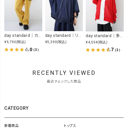
day standard｜カラーイージーパンツ [[day-019-26SS]][D]
day standard｜リメイク風ジップカーデ [[J262003-28]][D]
day standard｜多ボタンドルマンカーデ [[P262017-28]][D]
¥9,790
(税込)
¥5,390
(税込)
¥4,554
(税込)
4.0
4.7
（3）
（3）
RECENTLY VIEWED
最近チェックした商品
CATEGORY
新着商品
トップス