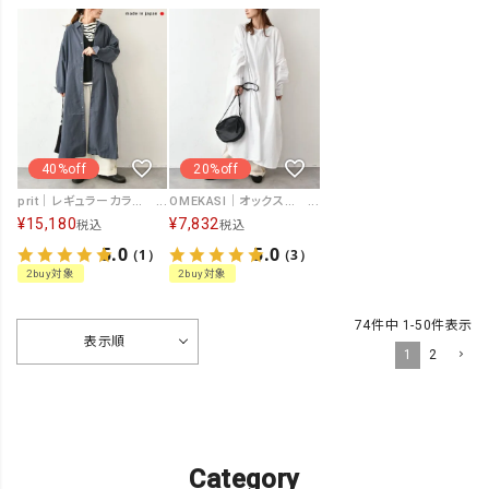
40%off
20%off
prit｜レギュラーカラービックシャツワンピース [[P80609]][C]
OMEKASI｜オックスボリュームスリーブワンピース [[08086]][C]
¥
15,180
¥
7,832
税込
税込
5.0
5.0
（1）
（3）
2buy対象
2buy対象
74
件中
1
-
50
件表示
表示順
1
2
Category