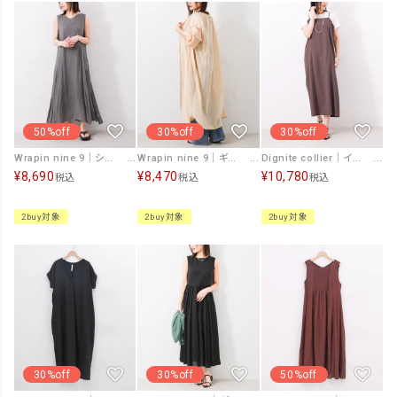
50%off
30%off
30%off
Wrapin nine 9｜シアーデニムワンピース [[266QS2072]][F]
Wrapin nine 9｜ギャザー7分袖ワンピース [[WOH5203]][F]
Dignite collier｜インナーセットワンピース [[80268343]][F]
¥
8,690
¥
8,470
¥
10,780
税込
税込
税込
2buy対象
2buy対象
2buy対象
30%off
30%off
50%off