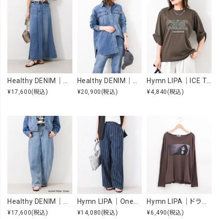
Healthy DENIM｜Apricot [[H68205003 Apricot]][F]
Healthy DENIM｜Almond [[H68967803 Almond]][F]
Hymn LIPA｜ICE TOUCH 刺繍ロゴT [[WTS7203]][F]
¥17,600
(税込)
¥20,900
(税込)
¥4,840
(税込)
Healthy DENIM｜Beets [[H98333703 Beets]][F]
Hymn LIPA｜OneWashヒッコリータックカーブパンツ [[IZK26055-1]][F]
Hymn LIPA｜ドライcottonフォトCS [[IZK26053-widephoto]][F]
¥17,600
(税込)
¥14,080
(税込)
¥6,490
(税込)