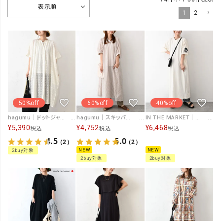
表示順
1
2
50%off
60%off
40%off
hagumu｜ドットジャガードギャザーワンピース [[CPMA-4138]][C]
hagumu｜スキッパーワンピース [[C-783]][C]
IN THE MARKET｜フロッキーロゴ ナンバリングVネックワンピース [[C-2568]][C]
¥
5,390
¥
4,752
¥
6,468
税込
税込
税込
4.5
5.0
（2）
（2）
NEW
NEW
2buy対象
2buy対象
2buy対象