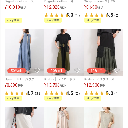
Dignite collier｜スキッパーロングワンピース [[80268732]][F]
Dignite collier｜ギャザーコットンワンピース [[80268351]][F]
Wrapin nine 9｜2WAYピンタックパネルワンピース [[266VU0052]][F]
¥
10,010
¥
12,320
¥
8,690
税込
税込
税込
5.0
4.5
（1）
（2）
2buy対象
2buy対象
2buy対象
50%off
30%off
30%off
Hymn LIPA｜パウダーシルクデニムジップワンピース [[266QS0011]][F]
Risley｜レイヤードワンピース [[R2601-ROP938]][F]
Risley｜ミリタリースカート [[R2601-MSK931]][F]
¥
8,690
¥
13,706
¥
12,936
税込
税込
税込
4.7
4.5
5.0
（3）
（2）
（1）
2buy対象
2buy対象
2buy対象