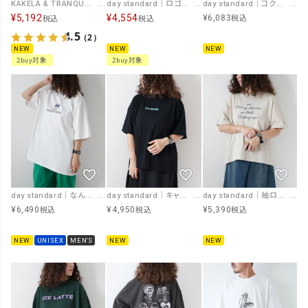
KAKELA & TRANQUIL｜ワイド切り替えクルー [[12604-488-10]][D]
day standard｜ロゴプルオーバー [[J262094-28]][D]
day standard｜コクーンTブラウス [[J262046-28]][D]
¥
5,192
¥
4,554
¥
6,083
税込
税込
税込
4.5
（2）
NEW
NEW
NEW
2buy対象
2buy対象
day standard｜キャパオーバーTee [[862326]][D]
day standard｜なんでやねんTee [[662310]][D]
day standard｜袖ロールスヌーズTee [[862328]][D]
¥
4,950
¥
6,490
¥
5,390
税込
税込
税込
NEW
NEW
UNISEX
MEN'S
NEW