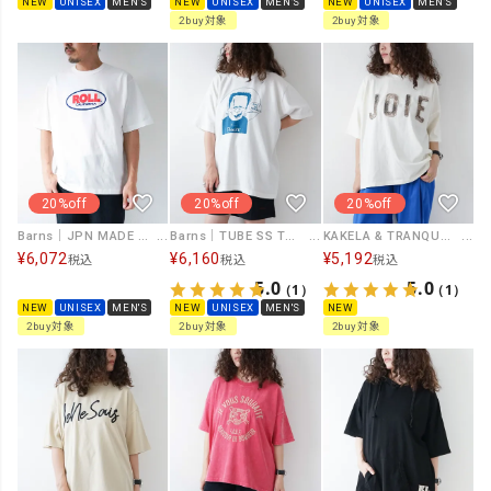
NEW
UNISEX
MEN'S
NEW
UNISEX
MEN'S
NEW
UNISEX
MEN'S
2buy対象
2buy対象
20%off
20%off
20%off
Barns｜TUBE SS TEE [[BR-26302]][D]
Barns｜JPN MADE FLY TEE [[BR-26270]][D]
KAKELA & TRANQUIL｜カモフラたたきつけクルーTee [[12603-459-10]][D]
¥
6,160
¥
6,072
¥
5,192
税込
税込
税込
5.0
5.0
（1）
（1）
NEW
UNISEX
MEN'S
NEW
UNISEX
MEN'S
NEW
2buy対象
2buy対象
2buy対象