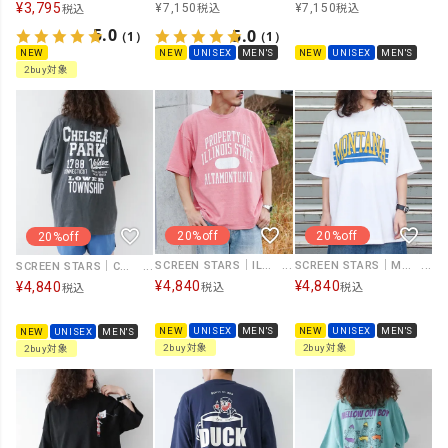
¥
3,795
¥
7,150
¥
7,150
税込
税込
税込
5.0
5.0
（1）
（1）
NEW
NEW
UNISEX
MEN'S
NEW
UNISEX
MEN'S
2buy対象
20%off
20%off
20%off
SCREEN STARS｜ILLINOIS STATE Tee [[2622-SSBT/GPP]][D]
SCREEN STARS｜MONTANA Tee [[2622-SSBT/GPE]][D]
SCREEN STARS｜CHELSEA PARK [[2622-SSBT/GPI]][D]
¥
4,840
¥
4,840
¥
4,840
税込
税込
税込
NEW
UNISEX
MEN'S
NEW
UNISEX
MEN'S
NEW
UNISEX
MEN'S
2buy対象
2buy対象
2buy対象