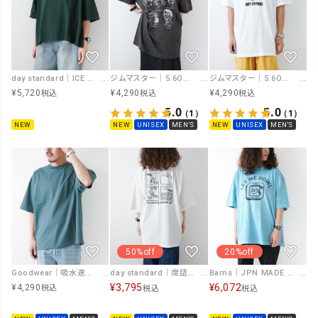
ジムマスター｜5.6OZ GET HYPED Tee [[G751770]][D]
day standard｜ICE LATTE Tee [[862323]][D]
ジムマスター｜5.6OZ In my heart Tee [[G774774]][D]
¥
4,290
¥
5,720
¥
4,290
税込
税込
税込
5.0
5.0
（1）
（1）
NEW
UNISEX
MEN'S
NEW
NEW
UNISEX
MEN'S
50%off
20%off
day standard｜度詰め天竺オバケ刺繍プリントTEE [[111983]][D]
Barns｜JPN MADE FLY TEE [[BR-26272]][D]
Goodwear｜吸水速乾ポケット付き SUPER BIG TEE [[2W7-15227]][D]
¥
3,795
¥
6,072
¥
4,290
税込
税込
税込