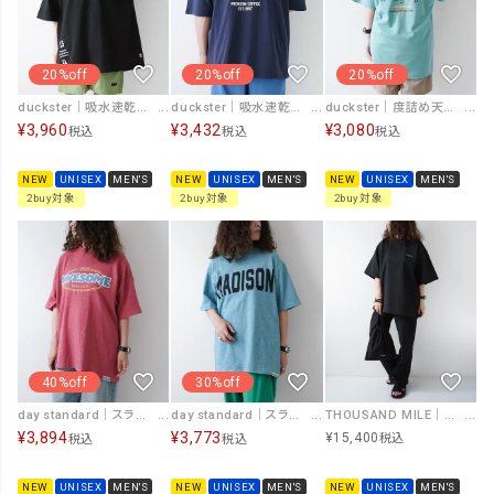
20%off
20%off
20%off
duckster｜吸水速乾 LOOSE FIT TEE（DUNK） [[950203]][D]
duckster｜吸水速乾 LOOSE FIT ポケットTEE（COFFEE) [[950202]][D]
duckster｜度詰め天竺 REGULAR FIT TEE（MELLOW OUT BOY） [[951903]][D]
¥
3,960
¥
3,432
¥
3,080
税込
税込
税込
NEW
UNISEX
MEN'S
NEW
UNISEX
MEN'S
NEW
UNISEX
MEN'S
2buy対象
2buy対象
2buy対象
40%off
30%off
day standard｜スラブ天竺AWESOMEロゴTシャツ [[M6016211]][D]
day standard｜スラブ天竺シンプルロゴTシャツ [[M5016211]][D]
THOUSAND MILE｜SHORT SLEEVE T-SHIRT＆LONG PANTS SET [[TM261HA00291]][D]
¥
3,894
¥
3,773
¥
15,400
税込
税込
税込
NEW
UNISEX
MEN'S
NEW
UNISEX
MEN'S
NEW
UNISEX
MEN'S