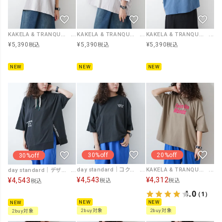
KAKELA & TRANQUIL｜カレッジクルーT [[12605-515-10]][D]
KAKELA & TRANQUIL｜ロゴ刺繍切り替えワイドクルー [[12605-514-10]][D]
KAKELA & TRANQUIL｜ロゴ刺繍ワイドクルー [[12605-512-10]][D]
¥
5,390
¥
5,390
¥
5,390
税込
税込
税込
NEW
NEW
NEW
30%off
20%off
30%off
day standard｜コクーンプルオーバー [[K262159-28]][D]
KAKELA & TRANQUIL｜ロゴ刺繍クルー [[12604-475-10]][D]
day standard｜デザインプルオーバー [[K262063-28]][D]
¥
4,543
¥
4,312
¥
4,543
税込
税込
税込
4.0
（1）
NEW
NEW
NEW
2buy対象
2buy対象
2buy対象