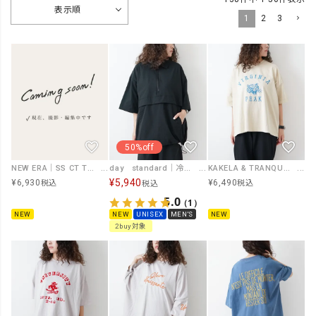
表示順
1
2
3
50%off
NEW ERA｜SS CT TEE COLA KAWAMURA LETH WHI [[15159356]][D]
day standard｜冷感ハーフジッププルオーバー [[d-c-041]][D]
KAKELA & TRANQUIL｜Tiger刺繍カレッジT [[12605-517-10]][D]
¥
5,940
¥
6,930
¥
6,490
税込
税込
税込
5.0
（1）
NEW
NEW
UNISEX
MEN'S
NEW
2buy対象