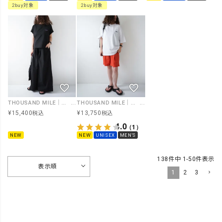
2buy対象
2buy対象
THOUSAND MILE｜FRENCH SLEEVE SHIRT&LONG PANTS SET [[TM261HA00362]][D]
THOUSAND MILE｜SHORT SLEEVE T-SHIRT＆SHORT PANTS SET [[TM261NP00021]][D]
¥
15,400
¥
13,750
税込
税込
4.0
（1）
NEW
NEW
UNISEX
MEN'S
138
件中
1
-
50
件表示
表示順
1
2
3