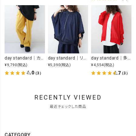
day standard｜カラーイージーパンツ [[day-019-26SS]][D]
day standard｜リメイク風ジップカーデ [[J262003-28]][D]
day standard｜多ボタンドルマンカーデ [[P262017-28]][D]
¥9,790
(税込)
¥5,390
(税込)
¥4,554
(税込)
4.0
4.7
（3）
（3）
RECENTLY VIEWED
最近チェックした商品
CATEGORY