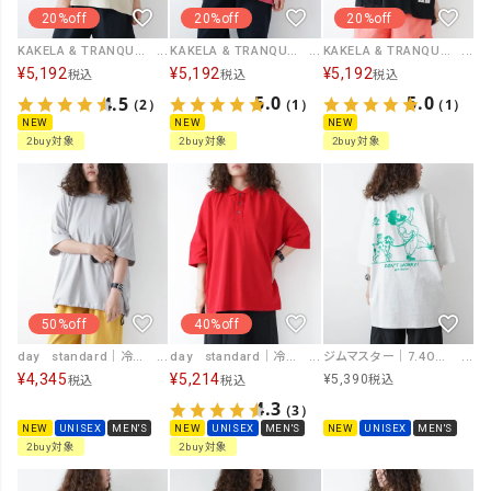
20%off
20%off
20%off
KAKELA & TRANQUIL｜Tigerカレッジ刺繍Tee [[12603-456-10]][D]
KAKELA & TRANQUIL｜ビッグフーディ [[12603-454-10]][D]
KAKELA & TRANQUIL｜刺繍ロゴクルーTee [[12603-455-10]][D]
¥
5,192
¥
5,192
¥
5,192
税込
税込
税込
5.0
5.0
4.5
（1）
（1）
（2）
NEW
NEW
NEW
2buy対象
2buy対象
2buy対象
50%off
40%off
day standard｜冷感鹿の子プルオーバー [[d-c-027]][D]
day standard｜冷感ワイドポロシャツ [[d-c-025]][D]
ジムマスター｜7.4OZ Dont worry ビッグTee [[G721709]][D]
¥
4,345
¥
5,214
¥
5,390
税込
税込
税込
4.3
（3）
NEW
UNISEX
MEN'S
NEW
UNISEX
MEN'S
NEW
UNISEX
MEN'S
2buy対象
2buy対象