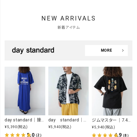
NEW ARRIVALS
新着アイテム
MORE
day standard｜接触冷感ロゴワンピース [[J262125-28]][D]
day standard｜オープンカラーアロハシャツ [[d-c-028]][D]
ジムマスター｜7.4OZ YOU GOT THIS 刺繍Tee [[G721707]][D]
¥5,390
(税込)
¥5,940
(税込)
¥5,940
(税込)
5.0
4.9
（2）
（8）