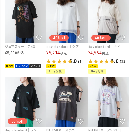
40%off
40%off
ジムマスター｜7.4OZ GOOD BEAT 刺繍Tee [[G721705]][D]
day standard｜ナイロン切り替えドロストプルオーバー [[J261109-28]][D]
day standard｜シアーレイヤードドロストプルオーバー [[J261110-28]][D]
¥
4,554
¥
5,214
¥
5,390
税込
税込
税込
5.0
5.0
（2）
（1）
NEW
UNISEX
MEN'S
NEW
NEW
2buy対象
2buy対象
50%off
day standard｜ランダムロゴパーカー [[J261085-28]][D]
NUTMEG｜アメフト [[2J7-16519]][D]
NUTMEG｜スケボー [[2J7-16520]][D]