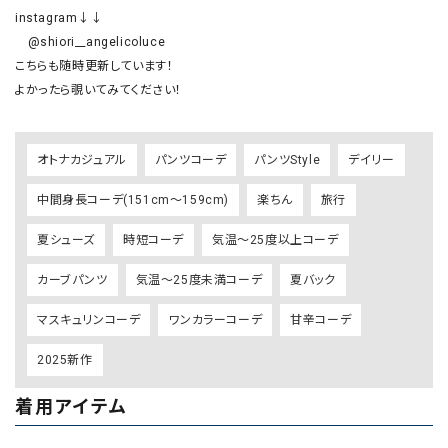
instagram↓↓

　@shiori__angelicoluce

こちらも随時更新しています！

オトナカジュアル
パンツコーデ
パンツStyle
デイリー
中間身長コーデ(151cm～159cm)
楽ちん
旅行
夏シューズ
時短コーデ
気温～25度以上コーデ
カーブパンツ
気温～25度未満コーデ
夏バック
マスキュリンコーデ
ワンカラーコーデ
甘辛コーデ
2025新作
着用アイテム