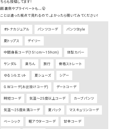
こちらも投稿してます！

GO TO HOLLYWOOD（ゴートゥーハリウ
THIRTY（サーティ）
撮影裏側やプライベートも、、🤫

ッド）
G-STAR RAW（ジースターロウ）
tumugu:（ツムグ）
オトナカジュアル
パンツコーデ
パンツStyle
GOOD SPEED（グッドスピード）
un cinq（アンサンク）
夏トップス
デイリー
GAIMO（ガイモ）
UNIVERSAL OVERAL
オーバーオール）
中間身長コーデ(151cm～159cm)
体型カバー
GRAMICCI（グラミチ）
USU GALLERY（ユーエ
サンダル
楽ちん
旅行
骨格ストレート
ー）
（ｇ） （グラム）
upper hights（アッパーハ
ゆるシルエット
夏シューズ
シアー
Gives a sense of fullment
+phenix（フェニックス）
G.Wコーデ(お出掛けコーデ)
デートコーデ
HUNTER（ハンター）
WILD THINGS（ワイルド
時短コーデ
気温～25度以上コーデ
カーブパンツ
ICHI（イチ）
気温～25度未満コーデ
夏バック
マスキュリンコーデ
ILIMA（イリマ）
ベーシック
軽アウターコーデ
甘辛コーデ