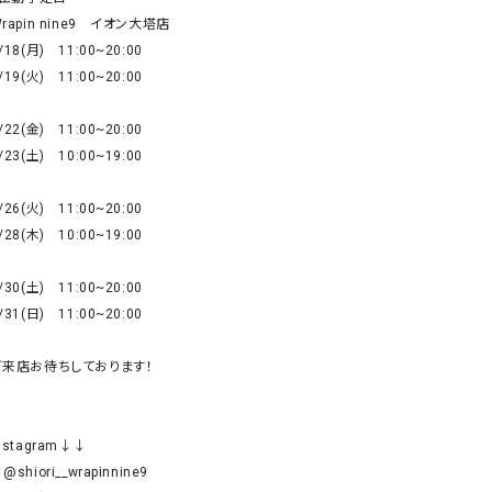
リー）
rapin nine9　イオン大塔店

/18(月)　11:00~20:00

Audition（オーディション）
ORDINARY FITS（オーデ
/19(火)　11:00~20:00

ツ）
blue willow（ブルーウィロー）
Osmosis（オズモシス）
/22(金)　11:00~20:00

blue willow（ブルーウィロー）
prit（プリット）
/23(土)　10:00~19:00

CUBE SUGAR（キューブシュガー）
PUMA（プーマ）
/26(火)　11:00~20:00

CONVERSE ALL STAR（コンバースオー
Risley（リズレー）
/28(木)　10:00~19:00

ルスター）
Champion（チャンピオン）
RED CARD（レッドカード）
/30(土)　11:00~20:00

/31(日)　11:00~20:00

DENIM DUNGAREE（デニムダンガリー）
SO（エスオー）
Deck（ディック）
SUN VALLEY（サンバレー）
ご来店お待ちしております！

EVOL（イーボル）
SCOTCH&SODA（スコッチ
ダ）
nstagram↓↓

Emma Taylor（エマテイラー）
SUGAR ROSE（シュガーロ
@shiori__wrapinnine9

FLAVOR TEE（フレーバーティー）
squady by graphite（ス