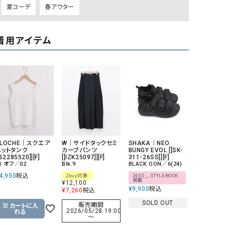
夏コーデ
春アウター
着用アイテム
CLOCHE｜スクエア
W｜サイドタックセミ
SHAKA｜NEO
ニットタンク
カーブパンツ
BUNGY EVOL [[SK-
[62285520]][F]
[[IZK25097]][F]
311-26SS]][F]
1 オフ／02
Blk.9
BLACK OON／6(24)
4,950
税込
2buy対象
26SS＿STYLEBOOK
掲載
¥
12,100
¥
9,900
税込
¥
7,260
税込
SOLD OUT
販売期間
カートに入
2026/05/28 19:00
れる
〜