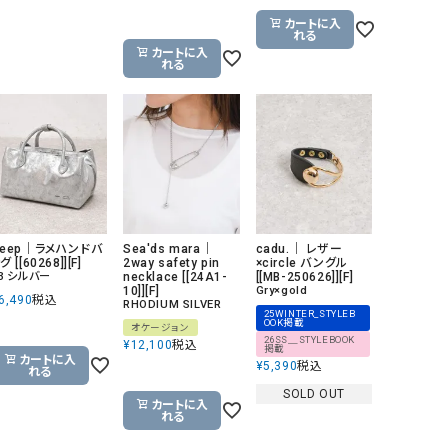
カートに入
れる
カートに入
れる
Deep｜ラメハンドバ
Sea'ds mara｜
cadu.｜ レザー
グ [[60268]][F]
2way safety pin
×circle バングル
3 シルバー
necklace [[24A1-
[[MB-250626]][F]
10]][F]
Gry×gold
6,490
税込
RHODIUM SILVER
25WINTER_STYLEB
OOK掲載
オケージョン
26SS＿STYLEBOOK
¥
12,100
税込
掲載
カートに入
¥
5,390
税込
れる
SOLD OUT
カートに入
れる