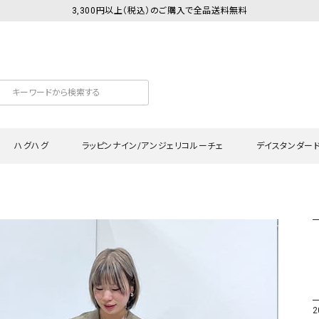
3,300円以上（税込）のご購入で全品送料無料
ハグハグ
ラッピンナイン/アンジェリコルーチェ
デイスタンダー
カットソー
Tシャツ・カットソー
ワンピース
Tシャツ・カットソー
ワンピース
トッ
プ・キャミソール
シャツ・ブラウス
チュニック
カーディガン・ベスト
チュニック
ワン
ン・ベスト
カーディガン
シャツ・ブラウス
パン
ラウス
ベスト
スウェット・パーカー
サロ
・パーカー
ニット
ニット
スカ
2