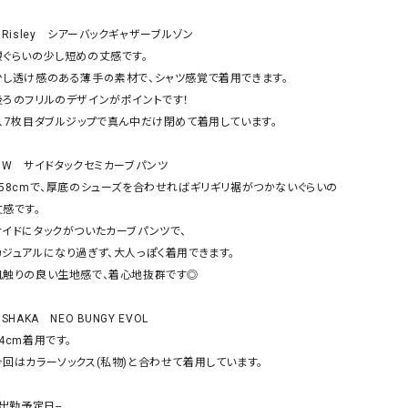
ケット・アウター
Our.（アワードット）
Hymn LIPA（ヒムリパ）
 Risley　シアーバックギャザーブルゾン

ズ
Wrapin nine9（ラッピンナイン）
W（ラッピンナイン）
腰ぐらいの少し短めの丈感です。

ロング・マキシ丈
day standard（デイスタンダード）
10t'ena (トテナ)
少し透け感のある薄手の素材で、シャツ感覚で着用できます。

その他スカート
後ろのフリルのデザインがポイントです！

6、7枚目ダブルジップで真ん中だけ閉めて着用しています。

プス
08mab(ゼロハチマブ)
Johnbull（ジョンブル）
ピース・チュニック
● W　サイドタックセミカーブパンツ

すべて見る
1%（イチ パーセント）
LAOCOONTE（ラオコンテ）
158cmで、厚底のシューズを合わせればギリギリ裾がつかないぐらいの
ペット・オーバーオール
感です。

1 metre carre（アンメートルキャレ ）
LAURA DI MAGGIO（ロ
ケット・アウター
サイドにタックがついたカーブパンツで、

オ）
ズ
カジュアルになり過ぎず、大人っぽく着用できます。

120%lino（ワンハンドレッドトゥエンティ
le camouflage tribe
肌触りの良い生地感で、着心地抜群です◎

ーパーセントリノ）
トライブ）
adidas（アディダス）
Lallia Mu（ラリア ムー）
 SHAKA　NEO BUNGY EVOL

4cm着用です。

ASFVLT（アスファルト）
mizuiro ind（ミズイロ イ
今回はカラーソックス(私物)と合わせて着用しています。

Ampersand（アンパサンド）
MICALLE MICALLE（ミ
Antiquite's（アンティークス）
NATURAL LAUNDRY（
-出勤予定日--
