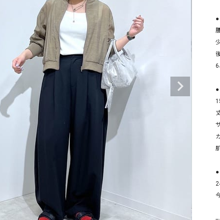
タンクトップ・キャミソール
ジャ
●
グッ
その他のパンツ
パンツ
デニムパンツ
ロング・マキシ丈
デニムパンツ
ロング・マキシ丈
ツ
その他のパンツ
その他スカート
その他スカート
トッ
ワン
ジャケット
サロ
ジャケット
すべて見る
コート
バッグ
丈
ジャ
コート
ガウン
シューズ
グッ
その他アウター
アクセサリー
すべて見る
●
バッグ
2
靴
帽子
-