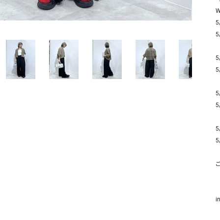
ソックス・その他雑貨
W
貨
5
5
5
5
5
5
5
5
i
　