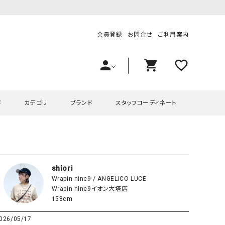
会員登録
お問合せ
ご利用案内
person
shopping_cart
favorite_outline
ド
カテゴリ
ブランド
スタッフコーディネート
プス
ハグハグ
ワンピース
OMEKASI（オメカシ）
ピース・チュニック
ラッピンナイン/アンジェリコルーチェ
チュニック
OMEKASI+（オメカシプラス
shiori
Wrapin nine9 / ANGELICO LUCE
ツ
hagumu（ハグム）
Number18（オハコ）
Wrapin nine9イオン大塔店
ペット・オーバーオール
her.（ハードット）
in the Market（インザマ
158cm
ート
and quarter（アンドクウォーター）
HUMS（ハムズ）
026/05/17