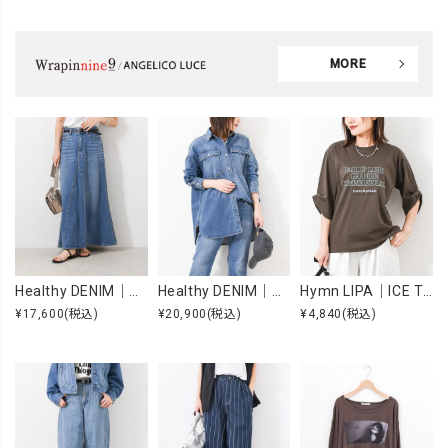
MORE
Healthy DENIM｜Apricot [[H68205003 Apricot]][F]
Healthy DENIM｜Almond [[H68967803 Almond]][F]
Hymn LIPA｜ICE TOUCH 刺繍ロゴT [[WTS7203]][F]
¥17,600
(税込)
¥20,900
(税込)
¥4,840
(税込)