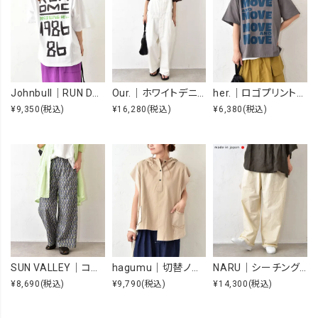
Johnbull｜RUN DMC RAISING HELL Tee [[JT263C39]][C]
Our.｜ホワイトデニムオーバーオール [[Our-022-1]][C]
her.｜ロゴプリントTee [[MTAH604-0721]][C]
¥9,350
(税込)
¥16,280
(税込)
¥6,380
(税込)
SUN VALLEY｜コットンローンボタニカルプリントパンツ [[SK5060265]][C]
hagumu｜切替ノースリーブプルオーバー [[66361091]][C]
NARU｜シーチングハンドワッシャーノッポパンツ [[643855BE]][C]
¥8,690
(税込)
¥9,790
(税込)
¥14,300
(税込)