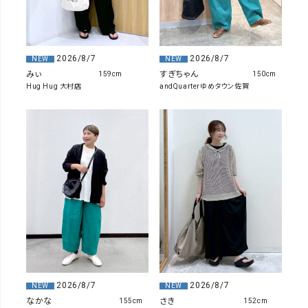
2026/8/7
2026/8/7
NEW
NEW
みぃ
すぎちゃん
159cm
150cm
Hug Hug 大村店
andQuarterゆめタウン佐賀
2026/8/7
2026/8/7
NEW
NEW
なかな
さき
155cm
152cm