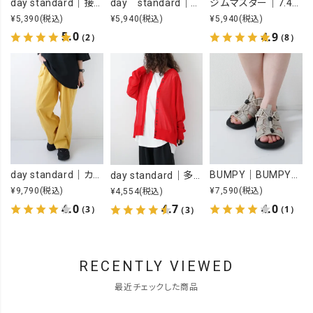
day standard｜接触冷感ロゴワンピース [[J262125-28]][D]
day standard｜オープンカラーアロハシャツ [[d-c-028]][D]
ジムマスター｜7.4OZ YOU GOT THIS 刺繍Tee [[G721707]][D]
¥5,390
(税込)
¥5,940
(税込)
¥5,940
(税込)
5.0
4.9
（2）
（8）
day standard｜カラーイージーパンツ [[day-019-26SS]][D]
BUMPY｜BUMPY SPORTS [[BUMPY SPORTS]][D]
day standard｜多ボタンドルマンカーデ [[P262017-28]][D]
¥9,790
(税込)
¥7,590
(税込)
¥4,554
(税込)
4.0
4.0
4.7
（3）
（1）
（3）
RECENTLY VIEWED
最近チェックした商品