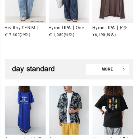
Healthy DENIM｜Beets [[H98333703 Beets]][F]
Hymn LIPA｜OneWashヒッコリータックカーブパンツ [[IZK26055-1]][F]
Hymn LIPA｜ドライcottonフォトCS [[IZK26053-widephoto]][F]
¥17,600
(税込)
¥14,080
(税込)
¥6,490
(税込)
MORE