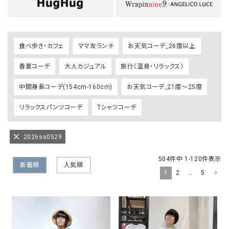
食べ歩き・カフェ
ママ友ランチ
お天気コーデ_26度以上
春夏コーデ
大人カジュアル
旅行（温泉・リラックス）
中間身長コーデ(154cm-160cm)
お天気コーデ_21度～25度
リラックスパンツコーデ
Tシャツコーデ
2026ss0529
504
件中
1
-
120
件表示
新着順
人気順
1
2
…
5