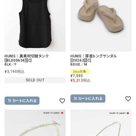
HUMS｜異素材切替タンク
HUMS｜厚底トングサンダル
[[BL000634]][C]
[[30262]][C]
BLK／F
BEIGE／M
¥
3,190
税込
2buy対象
¥
7,590
SOLD OUT
¥
5,313
税込
カートに入れる
カートに入れる