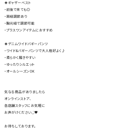
◈ギャザーベスト

・前後で来ても◎

・肩紐調節あり

・胸元紐で調節可能

・プラスワンアイテムにおすすめ

◈デニムワイドバギーパンツ

・ワイド&バギーパンツで大人格好よく♪

・柔らかく履きやすい

・ゆったりシルエット

・オールシーズンOK

気なる商品がありましたら

オンラインストア、

各店舗スタッフにお気軽に

お声がけください◡̈♥︎
