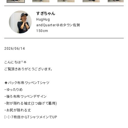
すぎちゃん
HugHug
andQuarterゆめタウン佐賀
150cm
2026/06/14
こんにちは꙳𖤐

ご覧頂きありがとうございます。

◈バック布帛ワッペンTシャツ

・ゆったりめ

・後ろ布帛ワッペンデザイン

・肘が隠れる袖丈(2つ曲げて着用)

・お尻が隠れる丈

▷▷7枚目からTシャツメインでUP
