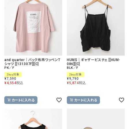
and quarter｜バック布帛ワッペンT
HUMS｜ギャザービスチェ [[HUM-
シャツ [[131307F]][C]
086]][C]
PK／F
BLK／F
2buy対象
2buy対象
¥
7,590
¥
9,790
¥
4,554
税込
¥
5,874
税込
カートに入れる
カートに入れる