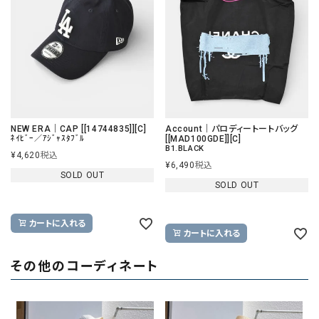
NEW ERA｜CAP [[14744835]][C]
Account｜パロディートートバッグ
ﾈｲﾋﾞｰ／ｱｼﾞｬｽﾀﾌﾞﾙ
[[MAD100GDE]][C]
B1.BLACK
¥
4,620
税込
¥
6,490
税込
SOLD OUT
SOLD OUT
カートに入れる
カートに入れる
その他のコーディネート