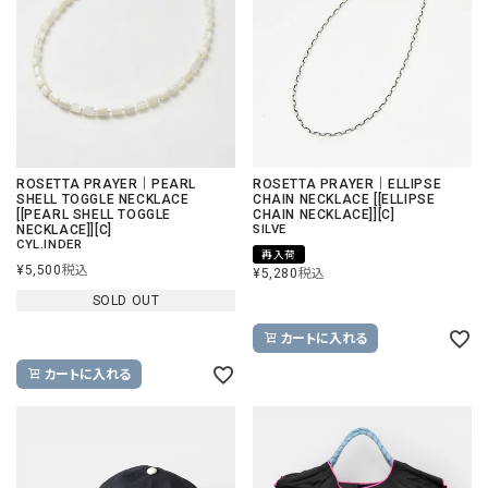
ROSETTA PRAYER｜PEARL
ROSETTA PRAYER｜ELLIPSE
SHELL TOGGLE NECKLACE
CHAIN NECKLACE [[ELLIPSE
[[PEARL SHELL TOGGLE
CHAIN NECKLACE]][C]
NECKLACE]][C]
SILVE
CYL.INDER
再入荷
¥
5,500
税込
¥
5,280
税込
SOLD OUT
カートに入れる
カートに入れる