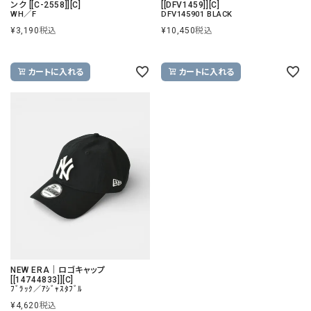
ンク [[C-2558]][C]
[[DFV1459]][C]
WH／F
DFV145901 BLACK
¥
3,190
税込
¥
10,450
税込
カートに入れる
カートに入れる
NEW ERA｜ロゴキャップ
[[14744833]][C]
ﾌﾞﾗｯｸ／ｱｼﾞｬｽﾀﾌﾞﾙ
¥
4,620
税込