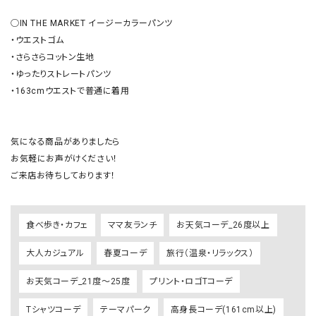
◯IN THE MARKET イージーカラーパンツ

・ウエストゴム

・さらさらコットン生地

・ゆったりストレートパンツ

・163cmウエストで普通に着用

気になる商品がありましたら

お気軽にお声がけください！

ご来店お待ちしております！
食べ歩き・カフェ
ママ友ランチ
お天気コーデ_26度以上
大人カジュアル
春夏コーデ
旅行（温泉・リラックス）
お天気コーデ_21度～25度
プリント・ロゴTコーデ
Tシャツコーデ
テーマパーク
高身長コーデ(161cm以上)