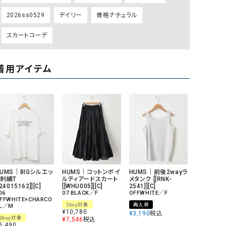
2026ss0529
デイリー
骨格ナチュラル
スカートコーデ
着用アイテム
HUMS｜BIGシルエッ
HUMS｜コットンボイ
HUMS｜前後2wayラ
ト刺繍T
ルティアードスカート
メタンク [[RNK-
[24015162]][C]
[[WHU005]][C]
2541]][C]
06
07 BLACK／F
OFFWHITE／F
FFWHITE×CHARCO
2buy対象
再入荷
L／M
¥
10,780
¥
3,190
税込
2buy対象
¥
7,546
税込
6,490