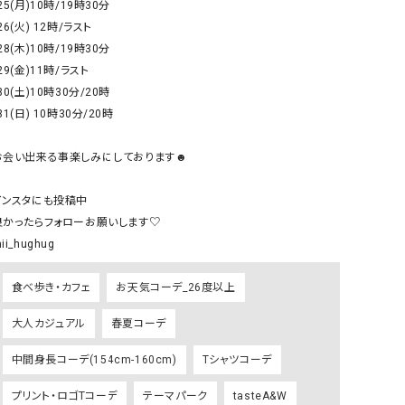
25(月)10時/19時30分

GO TO HOLLYWOOD（ゴートゥーハリウ
THIRTY（サーティ）
26(火) 12時/ラスト

ッド）
28(木)10時/19時30分

29(金)11時/ラスト

G-STAR RAW（ジースターロウ）
tumugu:（ツムグ）
30(土)10時30分/20時

GOOD SPEED（グッドスピード）
un cinq（アンサンク）
31(日) 10時30分/20時

GAIMO（ガイモ）
UNIVERSAL OVERAL
オーバーオール）
お会い出来る事楽しみにしております☻

GRAMICCI（グラミチ）
USU GALLERY（ユーエ
インスタにも投稿中

ー）
良かったらフォローお願いします♡

（ｇ） （グラム）
upper hights（アッパーハ
ii_hughug
Gives a sense of fullment
+phenix（フェニックス）
食べ歩き・カフェ
お天気コーデ_26度以上
HUNTER（ハンター）
WILD THINGS（ワイルド
ICHI（イチ）
大人カジュアル
春夏コーデ
ILIMA（イリマ）
中間身長コーデ(154cm-160cm)
Tシャツコーデ
プリント・ロゴTコーデ
テーマパーク
tasteA&W