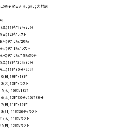
リー）
✰出勤予定日✰ HugHug大村店

Audition（オーディション）
ORDINARY FITS（オーデ
月

ツ）
1(金)11時/19時30分

blue willow（ブルーウィロー）
Osmosis（オズモシス）
3(日)12時/ラスト

blue willow（ブルーウィロー）
prit（プリット）
4(月)㊗️10時/20時

5(火)㊗️11時/ラスト

CUBE SUGAR（キューブシュガー）
PUMA（プーマ）
6(水)㊗️10時/18時30分

CONVERSE ALL STAR（コンバースオー
Risley（リズレー）
8(金)13時/20時30分

ルスター）
9(土)11時30分/20時

Champion（チャンピオン）
RED CARD（レッドカード）
10(日)10時/18時

12(火)13時/ラスト

DENIM DUNGAREE（デニムダンガリー）
SO（エスオー）
14(木) 10時/18時

Deck（ディック）
SUN VALLEY（サンバレー）
16(土)12時30分/20時30分

EVOL（イーボル）
SCOTCH&SODA（スコッチ
17(日)11時/19時

ダ）
18(月) 11時30分/ラスト

21(木) 11時/ラスト

Emma Taylor（エマテイラー）
SUGAR ROSE（シュガーロ
24(日) 12時/ラスト

FLAVOR TEE（フレーバーティー）
squady by graphite（ス