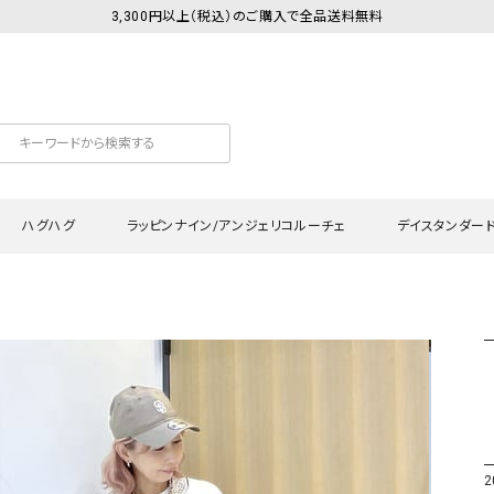
3,300円以上（税込）のご購入で全品送料無料
ハグハグ
ラッピンナイン/アンジェリコルーチェ
デイスタンダー
カットソー
Tシャツ・カットソー
ワンピース
Tシャツ・カットソー
ワンピース
トッ
プ・キャミソール
シャツ・ブラウス
チュニック
カーディガン・ベスト
チュニック
ワン
ン・ベスト
カーディガン
シャツ・ブラウス
パン
ラウス
ベスト
スウェット・パーカー
サロ
・パーカー
ニット
ニット
スカ
2