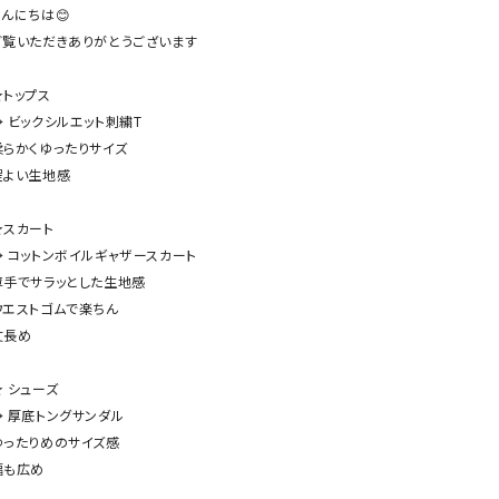
ケット・アウター
Our.（アワードット）
Hymn LIPA（ヒムリパ）
んにちは😊

ご覧いただきありがとうございます

ズ
Wrapin nine9（ラッピンナイン）
W（ラッピンナイン）
ロング・マキシ丈
day standard（デイスタンダード）
10t'ena (トテナ)
トップス

その他スカート
→ ビックシルエット刺繍T

柔らかくゆったりサイズ

プス
程よい生地感

08mab(ゼロハチマブ)
Johnbull（ジョンブル）
ピース・チュニック
すべて見る
1%（イチ パーセント）
LAOCOONTE（ラオコンテ）
★スカート

ペット・オーバーオール
→ コットンボイルギャザースカート

1 metre carre（アンメートルキャレ ）
LAURA DI MAGGIO（ロ
ケット・アウター
薄手でサラッとした生地感

オ）
ズ
ウエストゴムで楽ちん

120%lino（ワンハンドレッドトゥエンティ
le camouflage tribe
長め

ーパーセントリノ）
トライブ）
adidas（アディダス）
Lallia Mu（ラリア ムー）
 シューズ

→ 厚底トングサンダル

ASFVLT（アスファルト）
mizuiro ind（ミズイロ イ
ゆったりめのサイズ感

Ampersand（アンパサンド）
MICALLE MICALLE（ミ
幅も広め

Antiquite's（アンティークス）
NATURAL LAUNDRY（