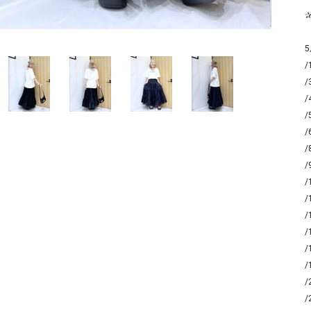
ソックス・その他雑貨
貨
5
/
/
/
/
/
/
/
/
/
/
/
/
/
/
/