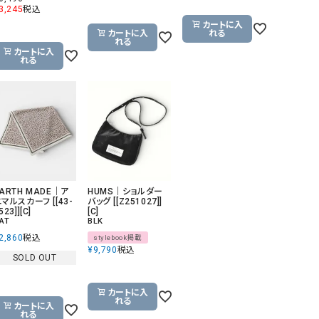
3,245
税込
カートに入
カートに入
れる
れる
カートに入
れる
ARTH MADE｜ア
HUMS｜ショルダー
マルスカーフ [[43-
バッグ [[Z251027]]
523]][C]
[C]
AT
BLK
2,860
税込
stylebook掲載
¥
9,790
税込
SOLD OUT
カートに入
れる
カートに入
れる