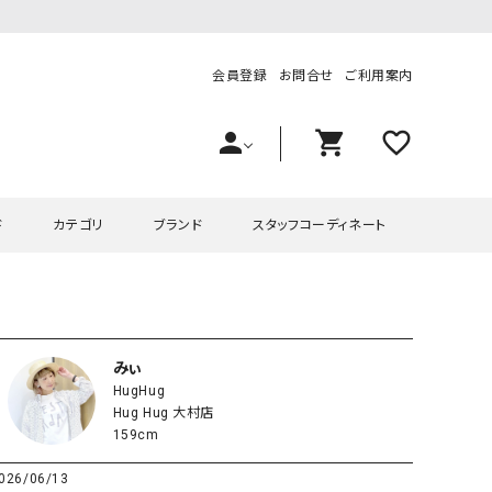
会員登録
お問合せ
ご利用案内
person
shopping_cart
favorite_outline
ド
カテゴリ
ブランド
スタッフコーディネート
プス
ハグハグ
ワンピース
OMEKASI（オメカシ）
ピース・チュニック
ラッピンナイン/アンジェリコルーチェ
チュニック
OMEKASI+（オメカシプラス
みぃ
HugHug
ツ
hagumu（ハグム）
Number18（オハコ）
Hug Hug 大村店
ペット・オーバーオール
her.（ハードット）
in the Market（インザマ
159cm
ート
and quarter（アンドクウォーター）
HUMS（ハムズ）
026/06/13