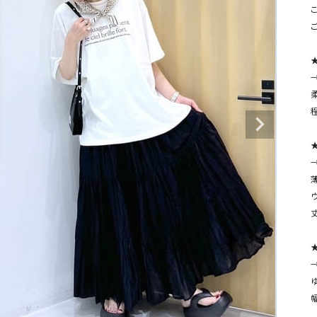
タンクトップ・キャミソール
ジャ
こ
グッ
その他のパンツ
★
パンツ
デニムパンツ
ロング・マキシ丈
デニムパンツ
ロング・マキシ丈
ツ
その他のパンツ
その他スカート
その他スカート
トッ
ワン
ジャケット
サロ
ジャケット
すべて見る
コート
バッグ
ジャ
コート
ガウン
シューズ
グッ
その他アウター
アクセサリー
丈
すべて見る
★
バッグ
靴
帽子