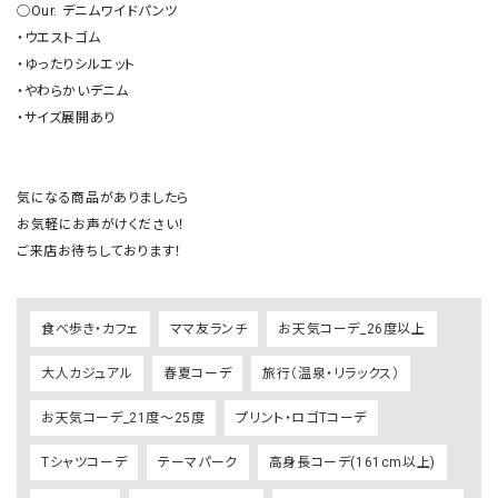
◯Our. デニムワイドパンツ

・ウエストゴム

・ゆったりシルエット

・やわらかいデニム

・サイズ展開あり

気になる商品がありましたら

お気軽にお声がけください！

ご来店お待ちしております！
食べ歩き・カフェ
ママ友ランチ
お天気コーデ_26度以上
大人カジュアル
春夏コーデ
旅行（温泉・リラックス）
お天気コーデ_21度～25度
プリント・ロゴTコーデ
Tシャツコーデ
テーマパーク
高身長コーデ(161cm以上)