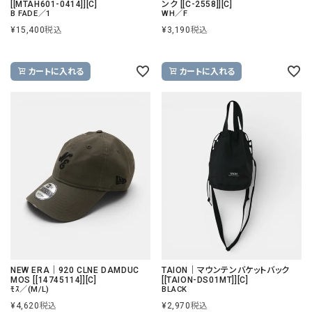
[[MTAH601-0414]][C]
ンク [[C-2558]][C]
B FADE／1
WH／F
¥
15,400
税込
¥
3,190
税込
カートに入れる
カートに入れる
NEW ERA｜920 CLNE DAMDUC
TAION｜マウンテンバケットバック
MOS [[14745114]][C]
[[TAION-DS01MT]][C]
ﾓｽ／(M/L)
BLACK
¥
4,620
税込
¥
2,970
税込