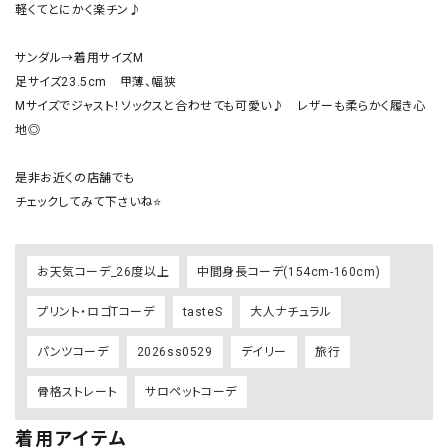
軽くてとにかく楽チン♪

サンダル→着用サイズM

足サイズ23.5cm　甲薄、幅狭

Mサイズでジャスト！ソックスと合わせても可愛い♪　レザーも柔らかく履き心
地◎

是非お近くの店舗でも

チェックしてみて下さいね⭐
お天気コーデ_26度以上
中間身長コーデ(154cm-160cm)
プリント・ロゴTコーデ
tasteS
大人ナチュラル
パンツコーデ
2026ss0529
デイリー
旅行
骨格ストレート
サロペットコーデ
着用アイテム