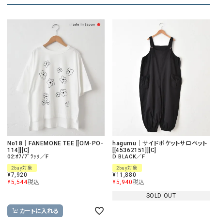
No18｜FANEMONE TEE [[OM-PO-
hagumu｜サイドポケットサロペット
114]][C]
[[45362151]][C]
02:ｵﾌ/ﾌﾞﾗｯｸ／F
D BLACK／F
2buy対象
2buy対象
¥
7,920
¥
11,880
¥
5,544
税込
¥
5,940
税込
SOLD OUT
カートに入れる