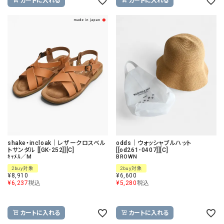
カートに入れる
カートに入れる
shake・incloak｜レザークロスベル
odds｜ウォッシャブルハット
トサンダル [[GK-252]][C]
[[od261-0407]][C]
ｷｬﾒﾙ／M
BROWN
2buy対象
2buy対象
¥
8,910
¥
6,600
¥
6,237
税込
¥
5,280
税込
カートに入れる
カートに入れる