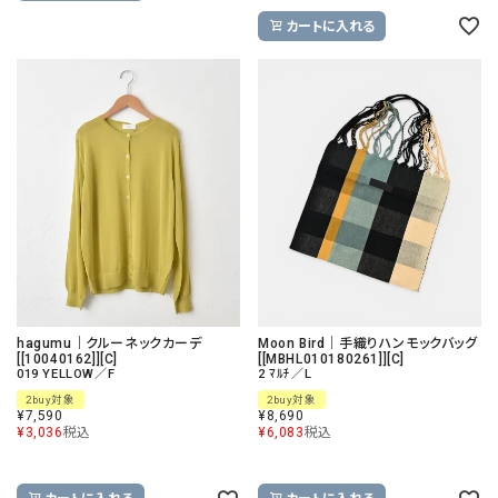
カートに入れる
hagumu｜クルーネックカーデ
Moon Bird｜手織りハンモックバッグ
[[10040162]][C]
[[MBHL010180261]][C]
019 YELLOW／F
2 ﾏﾙﾁ／L
2buy対象
2buy対象
¥
7,590
¥
8,690
¥
3,036
税込
¥
6,083
税込