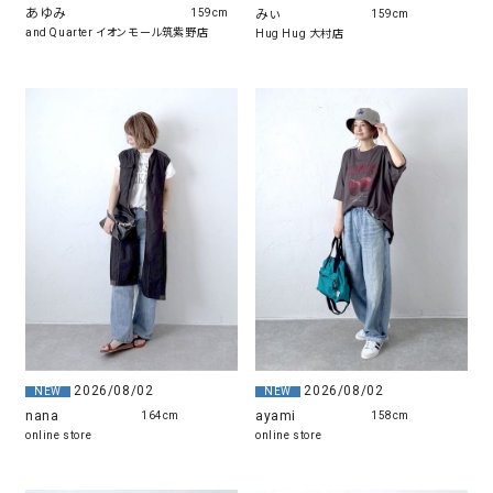
あゆみ
みぃ
159cm
159cm
and Quarter イオンモール筑紫野店
Hug Hug 大村店
2026/08/02
2026/08/02
NEW
NEW
nana
ayami
164cm
158cm
online store
online store