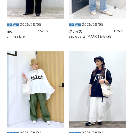
2026/08/05
2026/08/05
NEW
NEW
ino
グレイス
152cm
152cm
online store
and quarter MARKISももち店
2026/08/04