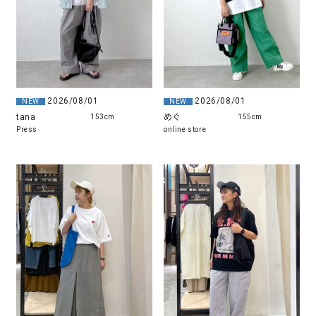
2026/08/01
2026/08/01
NEW
NEW
tana
めぐ
153cm
155cm
Press
online store