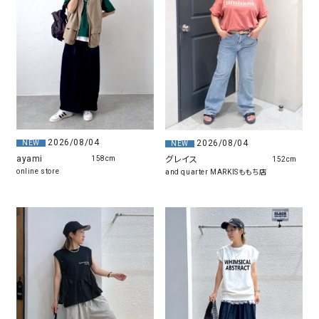
2026/08/04
2026/08/04
NEW
NEW
ayami
グレイス
158cm
152cm
online store
and quarter MARKISももち店