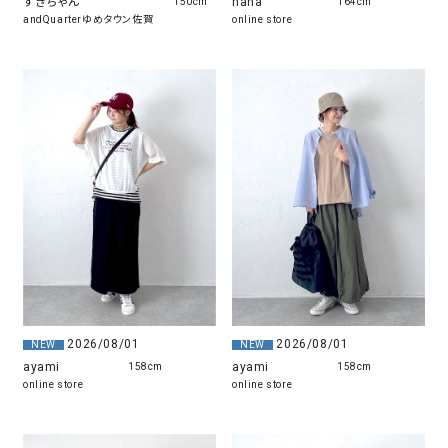
すぎちゃん
nana
150cm
164cm
andQuarterゆめタウン佐賀
online store
2026/08/01
2026/08/01
NEW
NEW
ayami
ayami
158cm
158cm
online store
online store