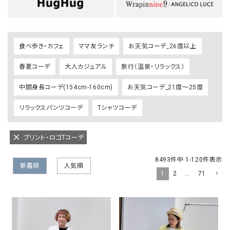
食べ歩き・カフェ
ママ友ランチ
お天気コーデ_26度以上
春夏コーデ
大人カジュアル
旅行（温泉・リラックス）
中間身長コーデ(154cm-160cm)
お天気コーデ_21度～25度
リラックスパンツコーデ
Tシャツコーデ
プリント・ロゴTコーデ
8493
件中
1
-
120
件表示
新着順
人気順
1
2
…
71