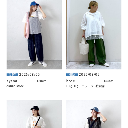
2026/08/05
2026/08/05
NEW
NEW
ayami
hoge
158cm
155cm
online store
HugHug モラージュ佐賀店