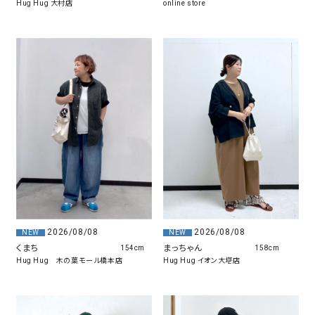
Hug Hug 大村店
online store
2026/08/08
2026/08/08
NEW
NEW
くまち
まっちゃん
154cm
158cm
Hug Hug 木の葉モール橋本店
Hug Hug イオン大塔店