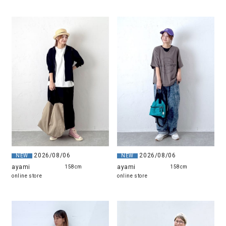
2026/08/06
2026/08/06
NEW
NEW
ayami
ayami
158cm
158cm
online store
online store