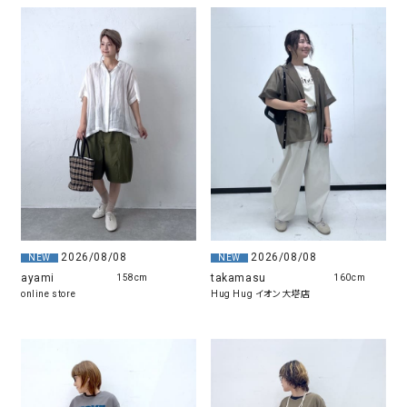
2026/08/08
2026/08/08
NEW
NEW
ayami
takamasu
158cm
160cm
online store
Hug Hug イオン大塔店