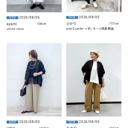
2026/08/05
2026/08/06
NEW
NEW
ひかり
ayami
157cm
158cm
and Quarter イオンモール筑紫野店
online store
2026/08/05
2026/08/05
NEW
NEW