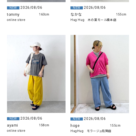
2026/08/06
2026/08/06
NEW
NEW
なかな
tommy
155cm
160cm
Hug Hug 木の葉モール橋本店
online store
2026/08/06
2026/08/06
NEW
NEW
ayami
hoge
158cm
155cm
online store
HugHug モラージュ佐賀店