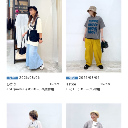
2026/08/06
2026/08/06
NEW
NEW
ひかり
satoe
157cm
157cm
and Quarter イオンモール筑紫野店
Hug Hug モラージュ柏店