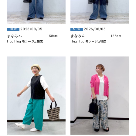
2026/08/05
2026/08/05
NEW
NEW
まなみん
まなみん
158cm
158cm
Hug Hug モラージュ柏店
Hug Hug モラージュ柏店