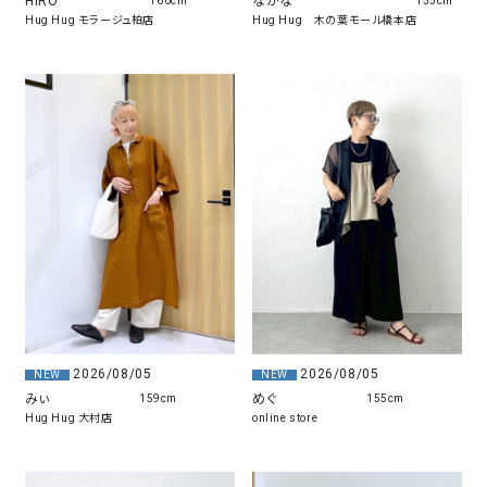
なかな
HIRO
155cm
160cm
Hug Hug 木の葉モール橋本店
Hug Hug モラージュ柏店
2026/08/05
2026/08/05
NEW
NEW
みぃ
めぐ
159cm
155cm
Hug Hug 大村店
online store