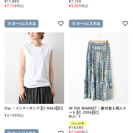
¥
11,880
¥
7,150
¥
7,128
税込
¥
5,005
税込
カートに入れる
カートに入れる
Our.｜インナータンク [[C-9063]][C]
IN THE MARKET｜裾切替え柄スカ
ート [[C-2556]][C]
¥
3,190
税込
BLU／F
2buy対象
¥
14,080
¥
7,040
税込