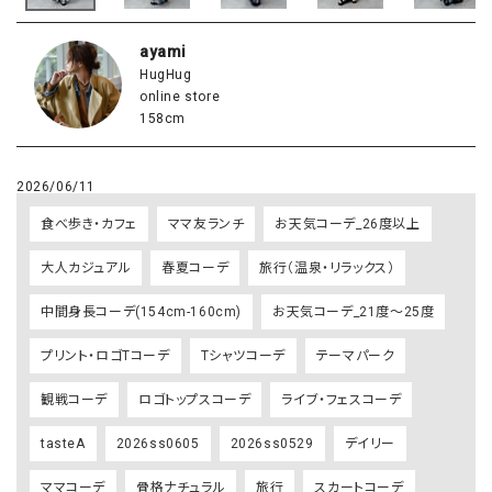
ayami
HugHug
online store
158cm
2026/06/11
食べ歩き・カフェ
ママ友ランチ
お天気コーデ_26度以上
大人カジュアル
春夏コーデ
旅行（温泉・リラックス）
中間身長コーデ(154cm-160cm)
お天気コーデ_21度～25度
プリント・ロゴTコーデ
Tシャツコーデ
テーマパーク
観戦コーデ
ロゴトップスコーデ
ライブ・フェスコーデ
tasteA
2026ss0605
2026ss0529
デイリー
ママコーデ
骨格ナチュラル
旅行
スカートコーデ