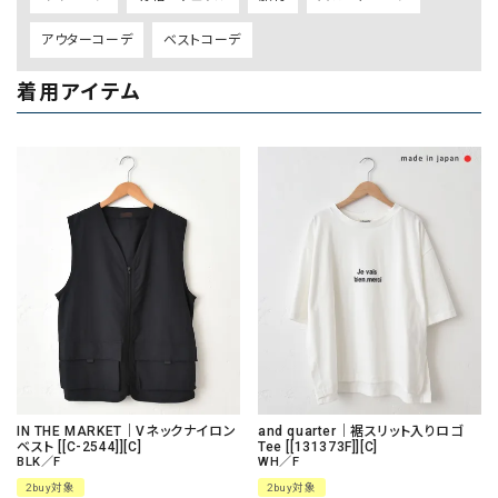
アウターコーデ
ベストコーデ
着用アイテム
IN THE MARKET｜Vネックナイロン
and quarter｜裾スリット入りロゴ
ベスト [[C-2544]][C]
Tee [[131373F]][C]
BLK／F
WH／F
2buy対象
2buy対象