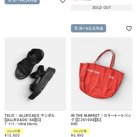
カートに入れる
SOLD OUT
カートに入れる
TELIC｜ALLROADS サンダル
IN THE MARKET｜カラートートバッ
[[ALLROADS-S4]][C]
ク [[Z251034]][C]
ﾌﾞﾗｯｸ／US6(24cm)
RED
2buy対象
2buy対象
¥
15,400
¥
6,490