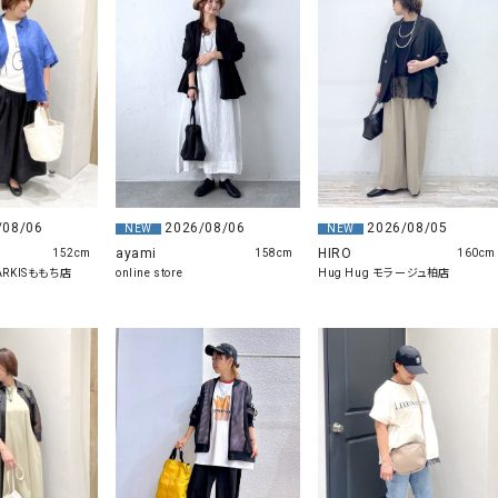
ソックス・その他雑貨
貨
/08/06
2026/08/06
2026/08/05
NEW
NEW
ayami
HIRO
152cm
158cm
160cm
MARKISももち店
online store
Hug Hug モラージュ柏店