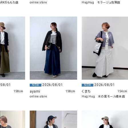
MARKISももち店
online store
HugHug モラージュ佐賀店
2026/08/01
2026/08/01
/08/01
NEW
NEW
ayami
くまち
158cm
154cm
158cm
online store
Hug Hug 木の葉モール橋本店