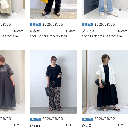
2026/08/05
/08/05
2026/08/05
NEW
NEW
たなか
グレイス
163cm
152cm
152cm
andQuarterゆめタウン佐賀
MARKISももち店
and quarter MARKISももち店
/08/03
2026/08/03
2026/08/02
NEW
NEW
ayami
みっこ
152cm
158cm
162cm