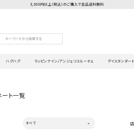
3,300円以上（税込）のご購入で全品送料無料
ハグハグ
ラッピンナイン/アンジェリコルーチェ
デイスタンダー
カットソー
Tシャツ・カットソー
ワンピース
Tシャツ・カットソー
ワンピース
トッ
ネート一覧
プ・キャミソール
シャツ・ブラウス
チュニック
カーディガン・ベスト
チュニック
ワン
ン・ベスト
カーディガン
シャツ・ブラウス
パン
ラウス
ベスト
スウェット・パーカー
サロ
すべて
・パーカー
ニット
ニット
スカ