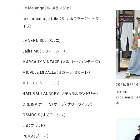
Le Melange（ル・メランジェ）
le camouflage tribe（ル カムフラージュ トラ
イブ）
LE VERNIS(ル ベルニ)
Lallia Mu（ラリア ムー）
MARGAUX VINTAGE (マルゴーヴィンテージ)
MICALLE MICALLE（ミカーレ ミカーレ）
M.U.L（エムユーエル）
2026/07/24
takane
NATURAL LAUNDRY（ナチュラルランドリー）
and Quarte
店
ORDINARY FITS（オーディナリーフィッツ）
OSMOSIS（オズモーシス）
prit（プリット）
PUMA（プーマ）