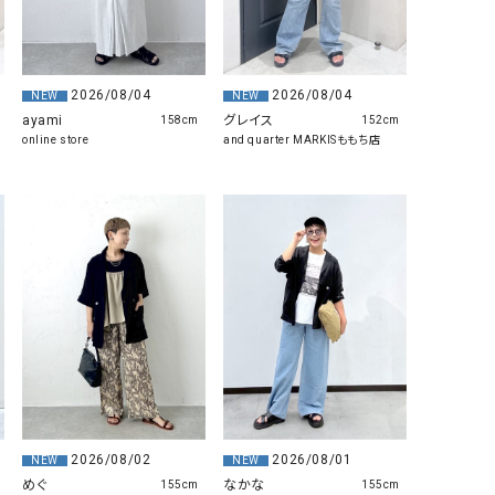
GO TO HOLLYWOOD（ゴートゥーハリウ
THIRTY（サーティ）
ッド）
G-STAR RAW（ジースターロウ）
tumugu:（ツムグ）
2026/08/04
2026/08/04
NEW
NEW
ayami
グレイス
158cm
152cm
GOOD SPEED（グッドスピード）
un cinq（アンサンク）
online store
and quarter MARKISももち店
GAIMO（ガイモ）
UNIVERSAL OVERAL
オーバーオール）
GRAMICCI（グラミチ）
USU GALLERY（ユーエ
ー）
（ｇ） （グラム）
upper hights（アッパーハ
Gives a sense of fullment
+phenix（フェニックス）
HUNTER（ハンター）
WILD THINGS（ワイルド
ICHI（イチ）
ILIMA（イリマ）
2026/08/02
2026/08/01
NEW
NEW
めぐ
なかな
155cm
155cm