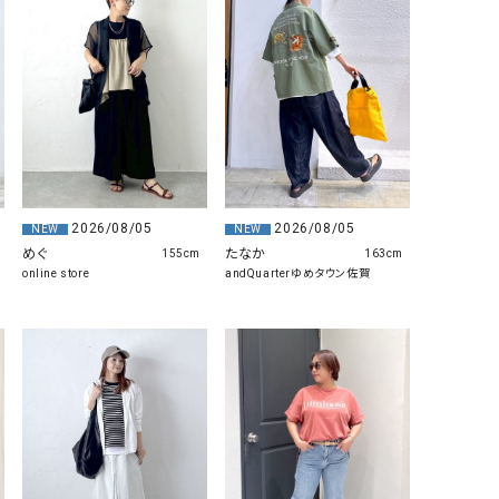
リー）
Audition（オーディション）
ORDINARY FITS（オーデ
ツ）
blue willow（ブルーウィロー）
Osmosis（オズモシス）
blue willow（ブルーウィロー）
prit（プリット）
CUBE SUGAR（キューブシュガー）
PUMA（プーマ）
CONVERSE ALL STAR（コンバースオー
Risley（リズレー）
2026/08/05
2026/08/05
NEW
NEW
ルスター）
めぐ
たなか
155cm
163cm
online store
andQuarterゆめタウン佐賀
Champion（チャンピオン）
RED CARD（レッドカード）
DENIM DUNGAREE（デニムダンガリー）
SO（エスオー）
Deck（ディック）
SUN VALLEY（サンバレー）
EVOL（イーボル）
SCOTCH&SODA（スコッチ
ダ）
Emma Taylor（エマテイラー）
SUGAR ROSE（シュガーロ
FLAVOR TEE（フレーバーティー）
squady by graphite（ス