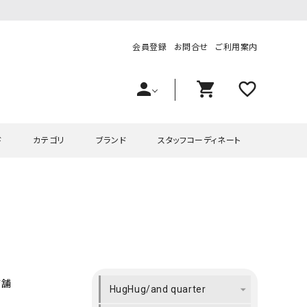
会員登録
お問合せ
ご利用案内
person
shopping_cart
favorite_outline
ド
カテゴリ
ブランド
スタッフコーディネート
プス
ハグハグ
ワンピース
OMEKASI（オメカシ）
ピース・チュニック
ラッピンナイン/アンジェリコルーチェ
チュニック
OMEKASI+（オメカシプラス
ツ
hagumu（ハグム）
Number18（オハコ）
ペット・オーバーオール
her.（ハードット）
in the Market（インザマ
店舗
HugHug/and quarter
ート
and quarter（アンドクウォーター）
HUMS（ハムズ）