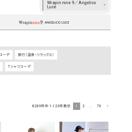
Wrapin nine 9／Angelico
ケット・アウター
Our.（アワードット）
Hymn LIPA（ヒムリパ）
Luce
ズ
Wrapin nine9（ラッピンナイン）
W（ラッピンナイン）
ロング・マキシ丈
day standard（デイスタンダード）
10t'ena (トテナ)
その他スカート
プス
08mab(ゼロハチマブ)
Johnbull（ジョンブル）
ピース・チュニック
コーデ
旅行（温泉・リラックス）
すべて見る
1%（イチ パーセント）
LAOCOONTE（ラオコンテ）
ペット・オーバーオール
Tシャツコーデ
1 metre carre（アンメートルキャレ ）
LAURA DI MAGGIO（ロ
ケット・アウター
オ）
ズ
120%lino（ワンハンドレッドトゥエンティ
le camouflage tribe
ーパーセントリノ）
トライブ）
adidas（アディダス）
Lallia Mu（ラリア ムー）
1
2
…
70
8289
件中
1
-
120
件表示
ASFVLT（アスファルト）
mizuiro ind（ミズイロ イ
Ampersand（アンパサンド）
MICALLE MICALLE（ミ
Antiquite's（アンティークス）
NATURAL LAUNDRY（