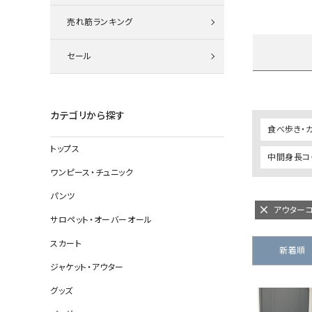
ニット
売れ筋ランキング
セール
その他の
デニムパン
カテゴリから探す
食べ歩き・
トップス
中間身長コー
ジャケット
ワンピース・チュニック
コート
パンツ
アウター
サロペット・オーバーオール
スカート
バッグ
新着順
ジャケット・アウター
靴
グッズ
帽子