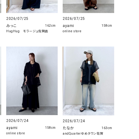
2026/07/25
2026/07/25
みっこ
ayami
162cm
158cm
HugHug モラージュ佐賀店
online store
2026/07/24
2026/07/24
ayami
たなか
158cm
163cm
online store
andQuarterゆめタウン佐賀