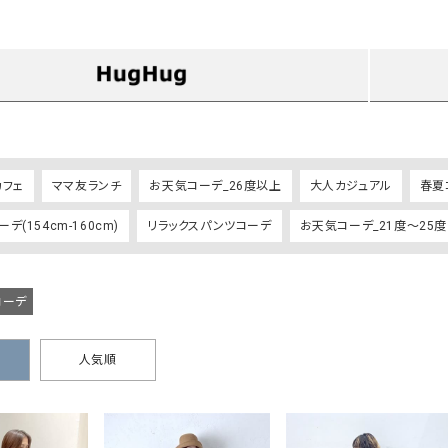
タンクトップ・キャミソール
ジャ
グッ
その他のパンツ
パンツ
デニムパンツ
ロング・マキシ丈
デニムパンツ
ロング・マキシ丈
ツ
その他のパンツ
その他スカート
その他スカート
トッ
ワン
カフェ
ママ友ランチ
お天気コーデ_26度以上
大人カジュアル
春夏
ジャケット
サロ
デ(154cm-160cm)
リラックスパンツコーデ
お天気コーデ_21度～25度
ジャケット
すべて見る
コート
バッグ
ジャ
コート
ガウン
シューズ
グッ
その他アウター
アクセサリー
コーデ
すべて見る
バッグ
人気順
靴
帽子