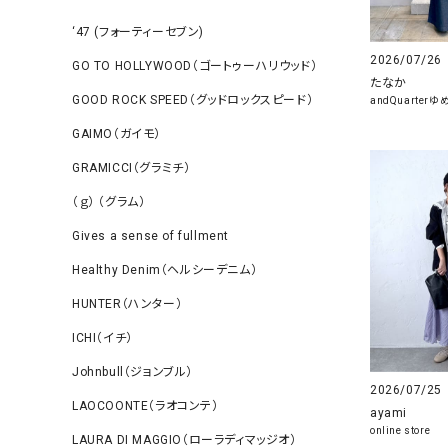
‘47 (フォーティーセブン)
2026/07/26
GO TO HOLLYWOOD（ゴートゥーハリウッド）
たなか
GOOD ROCK SPEED（グッドロックスピード）
andQuarter
GAIMO（ガイモ）
GRAMICCI（グラミチ）
（ｇ） （グラム）
Gives a sense of fullment
Healthy Denim（ヘルシーデニム）
HUNTER（ハンター）
ICHI（イチ）
Johnbull（ジョンブル）
2026/07/25
LAOCOONTE（ラオコンテ）
ayami
online store
LAURA DI MAGGIO（ローラディマッジオ）