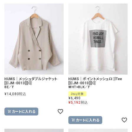
HUMS｜メッシュダブルジャケット
HUMS｜ポイントメッシュロゴTee
[[CJM-0013]][C]
[[CJM-0010]][C]
BE／F
WHT×BLK／F
¥
14,080
税込
2buy対象
¥
6,490
¥
5,192
税込
カートに入れる
カートに入れる