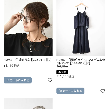
HUMS｜伊達メガネ [[Z250611]][C]
HUMS｜【再販】ライトオンスデニムセ
ットアップ [[3005917]][C]
¥
3,190
税込
501/Blue
再入荷
¥
11,000
税込
カートに入れる
カートに入れる