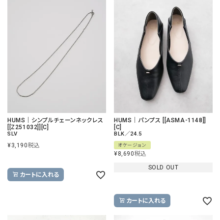
HUMS｜シンプルチェーンネックレス
HUMS｜パンプス [[ASMA-1148]]
[[Z251032]][C]
[C]
SLV
BLK／24.5
¥
3,190
税込
オケージョン
¥
8,690
税込
SOLD OUT
カートに入れる
カートに入れる