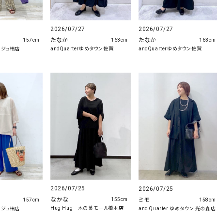
2026/07/27
2026/07/27
たなか
たなか
157cm
163cm
163cm
ラージュ柏店
andQuarterゆめタウン佐賀
andQuarterゆめタウン佐賀
2026/07/25
2026/07/25
なかな
ミモ
155cm
157cm
158cm
Hug Hug 木の葉モール橋本店
ラージュ柏店
and Quarter ゆめタウン 光の森店