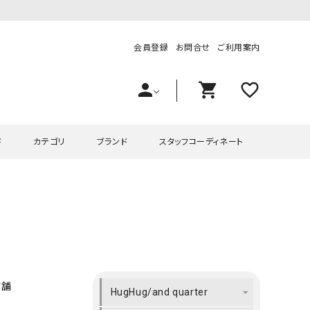
会員登録
お問合せ
ご利用案内
person
shopping_cart
favorite_outline
ド
カテゴリ
ブランド
スタッフコーディネート
プス
ハグハグ
ワンピース
OMEKASI（オメカシ）
ピース・チュニック
ラッピンナイン/アンジェリコルーチェ
チュニック
OMEKASI+（オメカシプラス
ツ
hagumu（ハグム）
Number18（オハコ）
ペット・オーバーオール
her.（ハードット）
in the Market（インザマ
店舗
HugHug/and quarter
ート
and quarter（アンドクウォーター）
HUMS（ハムズ）