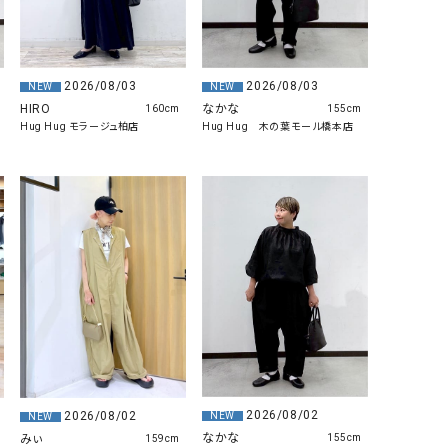
GO TO HOLLYWOOD（ゴートゥーハリウ
THIRTY（サーティ）
ッド）
G-STAR RAW（ジースターロウ）
tumugu:（ツムグ）
2026/08/03
2026/08/03
NEW
NEW
HIRO
なかな
160cm
155cm
GOOD SPEED（グッドスピード）
un cinq（アンサンク）
Hug Hug モラージュ柏店
Hug Hug 木の葉モール橋本店
GAIMO（ガイモ）
UNIVERSAL OVERAL
オーバーオール）
GRAMICCI（グラミチ）
USU GALLERY（ユーエ
ー）
（ｇ） （グラム）
upper hights（アッパーハ
Gives a sense of fullment
+phenix（フェニックス）
HUNTER（ハンター）
WILD THINGS（ワイルド
ICHI（イチ）
ILIMA（イリマ）
2026/08/02
2026/08/02
NEW
NEW
なかな
みぃ
155cm
159cm