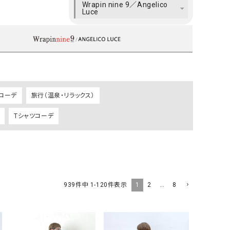
Wrapin nine 9／Angelico
ケット・アウター
Our.（アワードット）
Hymn LIPA（ヒムリパ）
Luce
ズ
Wrapin nine9（ラッピンナイン）
W（ラッピンナイン）
ロング・マキシ丈
day standard（デイスタンダード）
10t'ena (トテナ)
その他スカート
プス
08mab(ゼロハチマブ)
Johnbull（ジョンブル）
ピース・チュニック
コーデ
旅行（温泉・リラックス）
すべて見る
1%（イチ パーセント）
LAOCOONTE（ラオコンテ）
ペット・オーバーオール
Tシャツコーデ
1 metre carre（アンメートルキャレ ）
LAURA DI MAGGIO（ロ
ケット・アウター
オ）
ズ
120%lino（ワンハンドレッドトゥエンティ
le camouflage tribe
ーパーセントリノ）
トライブ）
adidas（アディダス）
Lallia Mu（ラリア ムー）
1
2
…
8
939
件中
1
-
120
件表示
ASFVLT（アスファルト）
mizuiro ind（ミズイロ イ
Ampersand（アンパサンド）
MICALLE MICALLE（ミ
Antiquite's（アンティークス）
NATURAL LAUNDRY（