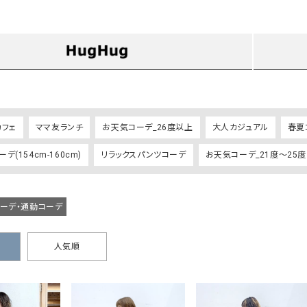
タンクトップ・キャミソール
ジャ
グッ
その他のパンツ
パンツ
デニムパンツ
ロング・マキシ丈
デニムパンツ
ロング・マキシ丈
ツ
その他のパンツ
その他スカート
その他スカート
トッ
ワン
カフェ
ママ友ランチ
お天気コーデ_26度以上
大人カジュアル
春夏
ジャケット
サロ
デ(154cm-160cm)
リラックスパンツコーデ
お天気コーデ_21度～25度
ジャケット
すべて見る
コート
バッグ
ジャ
コート
ガウン
シューズ
グッ
その他アウター
アクセサリー
コーデ・通勤コーデ
すべて見る
バッグ
人気順
靴
帽子