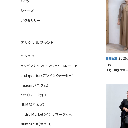
バッグ
ソックス
その他雑
シューズ
アクセサリー
オリジナルブランド
ハグハグ
2026
NEW
jun
ラッピンナイン/アンジェリコルーチェ
Hug Hug 太宰
and quarter（アンドクウォーター）
hagumu（ハグム）
her.（ハードット）
HUMS（ハムズ）
in the Market（インザマーケット）
Number18（オハコ）