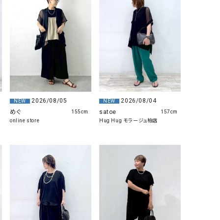
リー）
Audition（オーディション）
ORDINARY FITS（オーデ
ツ）
blue willow（ブルーウィロー）
Osmosis（オズモシス）
blue willow（ブルーウィロー）
prit（プリット）
CUBE SUGAR（キューブシュガー）
PUMA（プーマ）
CONVERSE ALL STAR（コンバースオー
Risley（リズレー）
2026/08/05
2026/08/04
NEW
NEW
ルスター）
めぐ
satoe
155cm
157cm
online store
Hug Hug モラージュ柏店
Champion（チャンピオン）
RED CARD（レッドカード）
DENIM DUNGAREE（デニムダンガリー）
SO（エスオー）
Deck（ディック）
SUN VALLEY（サンバレー）
EVOL（イーボル）
SCOTCH&SODA（スコッチ
ダ）
Emma Taylor（エマテイラー）
SUGAR ROSE（シュガーロ
FLAVOR TEE（フレーバーティー）
squady by graphite（ス