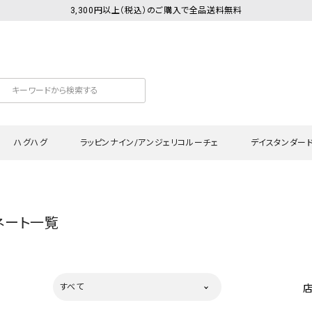
3,300円以上（税込）のご購入で全品送料無料
ハグハグ
ラッピンナイン/アンジェリコルーチェ
デイスタンダー
カットソー
Tシャツ・カットソー
ワンピース
Tシャツ・カットソー
ワンピース
トッ
ネート一覧
プ・キャミソール
シャツ・ブラウス
チュニック
カーディガン・ベスト
チュニック
ワン
ン・ベスト
カーディガン
シャツ・ブラウス
パン
ラウス
ベスト
スウェット・パーカー
サロ
すべて
・パーカー
ニット
ニット
スカ