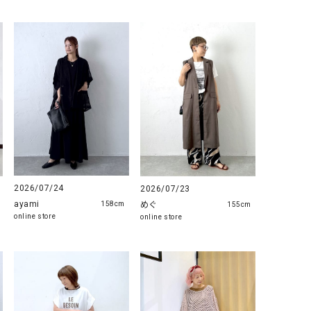
2026/07/24
2026/07/23
ayami
めぐ
158cm
155cm
online store
online store