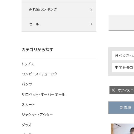
ニット
売れ筋ランキング
セール
その他の
デニムパン
カテゴリから探す
食べ歩き・
トップス
中間身長コー
ジャケット
ワンピース・チュニック
コート
パンツ
オフィス
サロペット・オーバーオール
スカート
バッグ
新着順
ジャケット・アウター
靴
グッズ
帽子