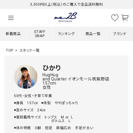
3,300円以上（税込）のご購入で全品送料無料
STAFF
新着商品
ランキング
商品一覧
ブランド
SNAP
TOP
スタッフ一覧
ひかり
HugHug
and Quarter イオンモール筑紫野店
157cm
女性
50代・女性・子育て卒業

◾️身長　157㎝　◾️体型　ややぽっちゃり

◾️足のサイズ　24㎝

◾️普段着用サイズ　トップス　M or  L

　　　　　　　　　　ボトムス　L

◾️体の特徴　O脚　短足　肩幅広め　手足が太い
