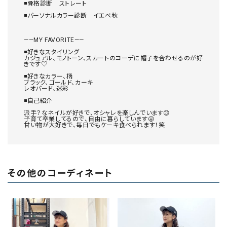
◾️骨格診断　ストレート

◾️パーソナルカラー診断　イエベ秋

——MY FAVORITE——

◾️好きなスタイリング

カジュアル、モノトーン、スカートのコーデに帽子を合わせるのが好
きです♡

◾️好きなカラー、柄

ブラック、ゴールド、カーキ

レオパード、迷彩

◾️自己紹介

派手？なネイルが好きで、オシャレを楽しんでいます😊

子育て卒業してるので、自由に暮らしています😜

甘い物が大好きで、毎日でもケーキ食べられます！笑
その他のコーディネート