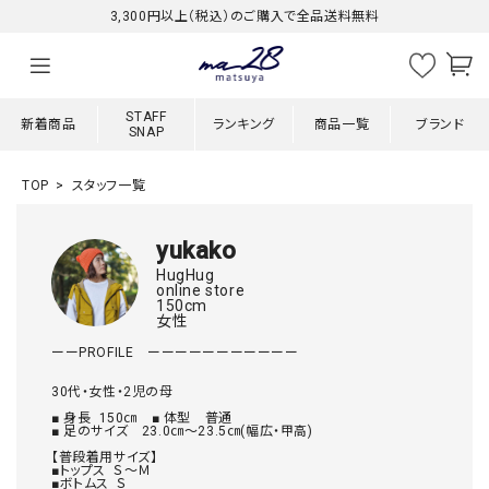
3,300円以上（税込）のご購入で全品送料無料
STAFF
新着商品
ランキング
商品一覧
ブランド
SNAP
TOP
スタッフ一覧
yukako
HugHug
online store
150cm
女性
ーーPROFILE　ーーーーーーーーーーー

30代・女性・2児の母

■ 身長  150㎝　■ 体型　普通　

■ 足のサイズ　23.0㎝～23.5㎝(幅広・甲高)

【普段着用サイズ】　

■トップス  Ｓ～Ｍ

■ボトムス  Ｓ
