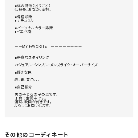
■体の特徴（困りごと）　

低身長、おなか、姿勢、

■骨格診断　

●ナチュラル

■パーソナルカラー診断　

●イエベ春

ーーMY FAVORITE　ーーーーーーーー

■得意なスタイリング　

カジュアル・シンプル・メンズライク・オーバーサイズ

■好きな色

赤、青、黄色、、、

■自己紹介

男の子と女の子の母です。

子育て奮闘中です。

漫画、映画が好きです。

その他のコーディネート