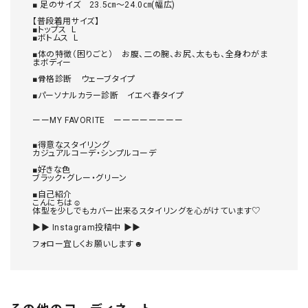
■ 足のサイズ　23.5㎝～24.0㎝(幅広)

【普段着用サイズ】　

■トップス  L

■ボトムス  L

■体の特徴（困りごと）　お腹、二の腕、お尻、太もも、全身わがま
まボディー

■骨格診断　ウェーブタイプ

■パーソナルカラー診断　イエベ春タイプ

ーーMY FAVORITE　ーーーーーーーー

■得意なスタイリング　

カジュアルコーデ・シンプルコーデ

■好きな色

ブラック・グレー・グリーン

■自己紹介

こんにちは☺︎

体型を少しでもカバー出来るスタイリングを心がけています♡

▶▶ Instagram投稿中 ▶▶

フォロー宜しくお願いします☻