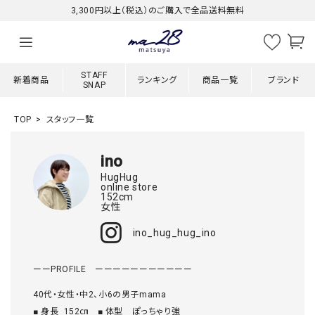
3,300円以上（税込）のご購入で全品送料無料
STAFF
新着商品
ランキング
商品一覧
ブランド
SNAP
TOP
スタッフ一覧
ino
HugHug
online store
152cm
女性
ino_hug_hug_ino
ーーPROFILE　ーーーーーーーーーーー

40代・女性・中2、小6の男子mama

■ 身長  152㎝　■ 体型　ぽっちゃり強
