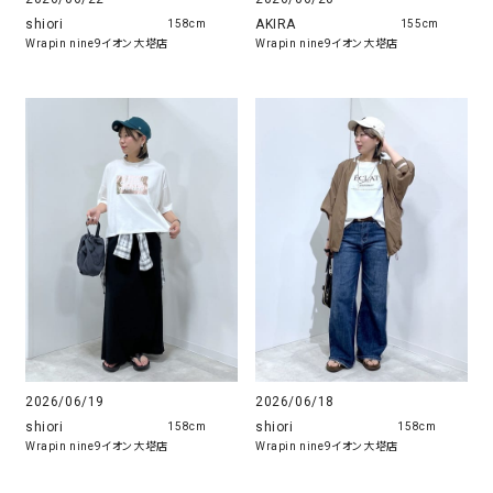
shiori
AKIRA
158cm
155cm
Wrapin nine9イオン大塔店
Wrapin nine9イオン大塔店
2026/06/19
2026/06/18
shiori
shiori
158cm
158cm
Wrapin nine9イオン大塔店
Wrapin nine9イオン大塔店