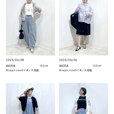
2026/06/08
2026/06/06
AKIRA
AKIRA
155cm
155cm
Wrapin nine9イオン大塔店
Wrapin nine9イオン大塔店