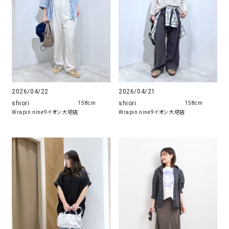
2026/04/22
2026/04/21
shiori
shiori
158cm
158cm
Wrapin nine9イオン大塔店
Wrapin nine9イオン大塔店