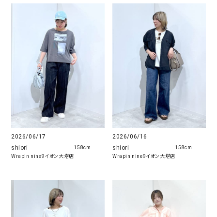
2026/06/17
2026/06/16
shiori
shiori
158cm
158cm
Wrapin nine9イオン大塔店
Wrapin nine9イオン大塔店