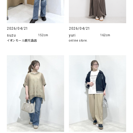
2026/04/21
2026/04/21
suzu
yuri
152cm
162cm
イオンモール鹿児島店
online store.