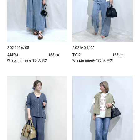
2026/06/05
2026/06/05
AKIRA
TOKU
155cm
155cm
Wrapin nine9イオン大塔店
Wrapin nine9イオン大塔店