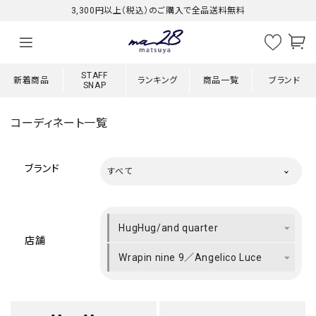
3,300円以上（税込）のご購入で全品送料無料
STAFF
新着商品
ランキング
商品一覧
ブランド
SNAP
コーディネート一覧
ブランド
すべて
HugHug/and quarter
店舗
Wrapin nine 9／Angelico Luce