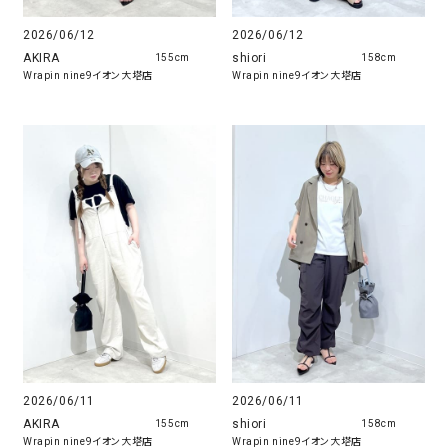
2026/06/12
2026/06/12
AKIRA
shiori
155cm
158cm
Wrapin nine9イオン大塔店
Wrapin nine9イオン大塔店
2026/06/11
2026/06/11
AKIRA
shiori
155cm
158cm
Wrapin nine9イオン大塔店
Wrapin nine9イオン大塔店