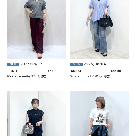
2026/08/07
2026/08/04
NEW
NEW
TOKU
AKIRA
155cm
155cm
Wrapin nine9イオン大塔店
Wrapin nine9イオン大塔店