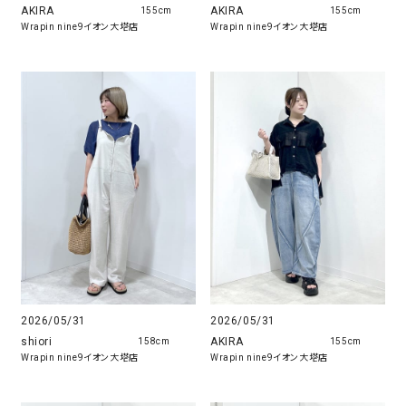
AKIRA
AKIRA
155cm
155cm
Wrapin nine9イオン大塔店
Wrapin nine9イオン大塔店
2026/05/31
2026/05/31
shiori
AKIRA
158cm
155cm
Wrapin nine9イオン大塔店
Wrapin nine9イオン大塔店