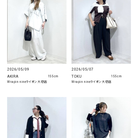
2026/05/07
2026/05/09
TOKU
AKIRA
155cm
155cm
Wrapin nine9イオン大塔店
Wrapin nine9イオン大塔店