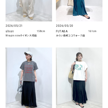
2026/05/21
2026/05/20
shiori
FUTABA
158cm
161cm
Wrapin nine9イオン大塔店
みらい長崎ココウォーク店