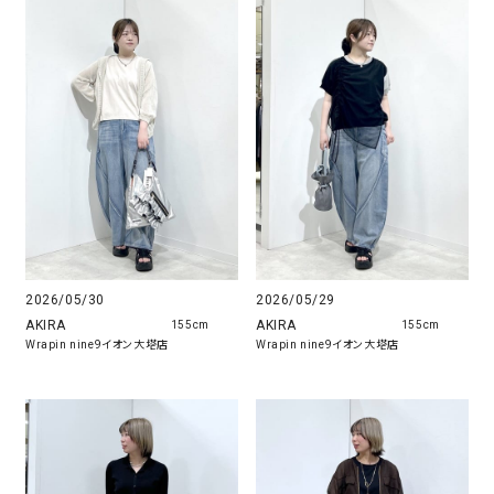
2026/05/30
2026/05/29
AKIRA
AKIRA
155cm
155cm
Wrapin nine9イオン大塔店
Wrapin nine9イオン大塔店