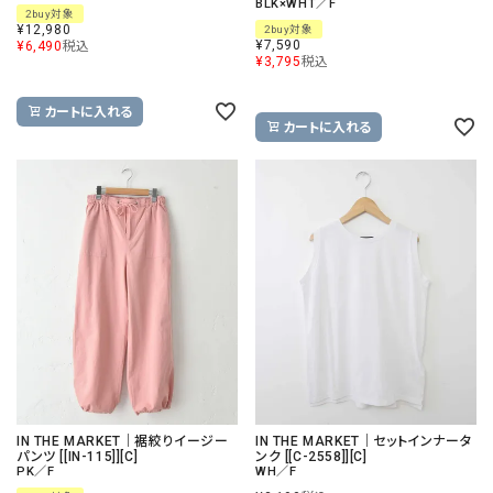
BLK×WHT／F
2buy対象
¥
12,980
2buy対象
¥
7,590
¥
6,490
税込
¥
3,795
税込
カートに入れる
カートに入れる
IN THE MARKET｜裾絞りイージー
IN THE MARKET｜セットインナータ
パンツ [[IN-115]][C]
ンク [[C-2558]][C]
PK／F
WH／F