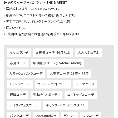
▶︎裾絞りイージーパンツ / IN THE MARKET

・裾が絞れるようになってる2way仕様。

・身長155㎝、ウエストで穿いて裾を1折りしてます。

・薄すぎず厚くない、ロングシーズン◎な生地感。

・程よいワイド。

（8枚目は過去投稿でお色違いを裾絞りで穿いてます）
ママ友ランチ
お天気コーデ_26度以上
大人カジュアル
春夏コーデ
中間身長コーデ(154cm-160cm)
リラックスパンツコーデ
お天気コーデ_21度～25度
Tシャツコーデ
プリント・ロゴTコーデ
テーマパーク
観戦コーデ
運動会・スポーティ
ロゴトップスコーデ
ライブ・フェスコーデ
キャンプ・アウトドアスタイル
パンツコーデ
2026ss0529
デイリー
ママコーデ