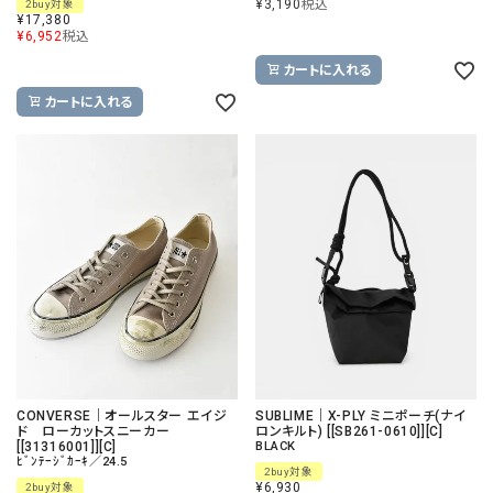
¥
3,190
税込
2buy対象
¥
17,380
¥
6,952
税込
カートに入れる
カートに入れる
CONVERSE｜オールスター エイジ
SUBLIME｜X-PLY ミニポーチ(ナイ
ド ローカットスニーカー
ロンキルト) [[SB261-0610]][C]
[[31316001]][C]
BLACK
ﾋﾞﾝﾃｰｼﾞｶｰｷ／24.5
2buy対象
¥
6,930
2buy対象