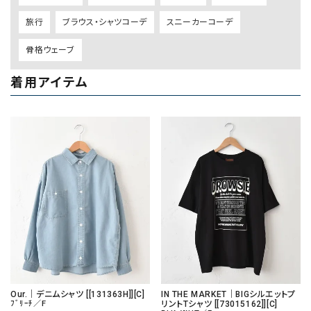
旅行
ブラウス・シャツコーデ
スニーカーコーデ
骨格ウェーブ
着用アイテム
Our.｜デニムシャツ [[131363H]][C]
IN THE MARKET｜BIGシルエットプ
ﾌﾞﾘｰﾁ／F
リントTシャツ [[73015162]][C]