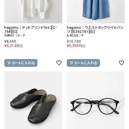
hagumu｜ドットプリントTee [[C-
hagumu｜ウエストタックワイドパン
768]][C]
ツ [[5362181]][C]
OWHﾄﾞｯﾄ／F
A BLUE／F
¥
8,690
¥
10,780
¥
5,214
税込
¥
5,390
税込
カートに入れる
カートに入れる