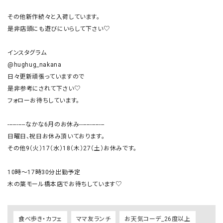
その他新作続々と入荷しています。

是非店頭にも遊びにいらして下さい♡

インスタグラム

@hughug_nakana

日々更新頑張っていますので

是非参考にされて下さい♡

フォローお待ちしています。

----------なかな6月のお休み--------------

日曜日、祝日お休み頂いております。

その他9（火）17（水）18（木）27（土）お休みです。

10時〜17時30分出勤予定

木の葉モール橋本店でお待ちしています♡
食べ歩き・カフェ
ママ友ランチ
お天気コーデ_26度以上