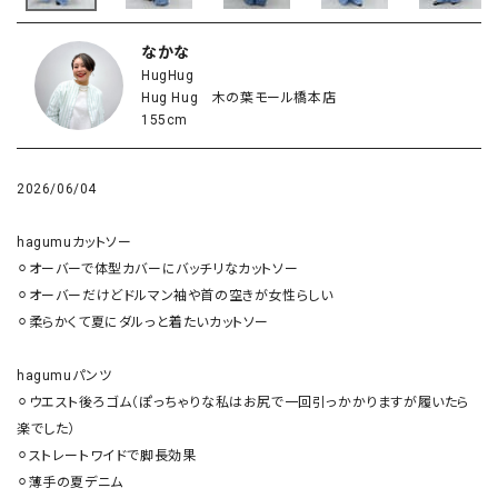
なかな
HugHug
Hug Hug 木の葉モール橋本店
155cm
2026/06/04
hagumuカットソー

⚪︎オーバーで体型カバーにバッチリなカットソー

⚪︎オーバーだけどドルマン袖や首の空きが女性らしい

⚪︎柔らかくて夏にダルっと着たいカットソー 

hagumuパンツ

⚪︎ウエスト後ろゴム（ぽっちゃりな私はお尻で一回引っかかりますが履いたら
楽でした）

⚪︎ストレートワイドで脚長効果

⚪︎薄手の夏デニム
