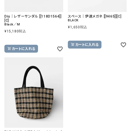
Diu｜レザーサンダル [[118D1564]]
スペース｜伊達メガネ [[9465]][C]
[C]
BLACK
Black／M
¥
1,650
税込
¥
15,180
税込
カートに入れる
カートに入れる