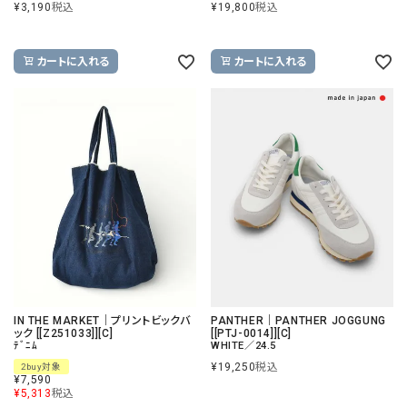
¥
3,190
税込
¥
19,800
税込
カートに入れる
カートに入れる
IN THE MARKET｜プリントビックバ
PANTHER｜PANTHER JOGGUNG
ック [[Z251033]][C]
[[PTJ-0014]][C]
ﾃﾞﾆﾑ
WHITE／24.5
¥
19,250
税込
2buy対象
¥
7,590
¥
5,313
税込