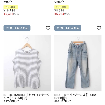
WH／F
GRN／F
2buy対象
2buy対象
¥
10,780
¥
8,690
¥
6,468
税込
¥
5,214
税込
カートに入れる
カートに入れる
IN THE MARKET｜セットインナータ
RNA｜カービィジーンズ [[R4464-
ンク [[C-2558]][C]
USED]][C]
GRY×WH／F
800 USED／F