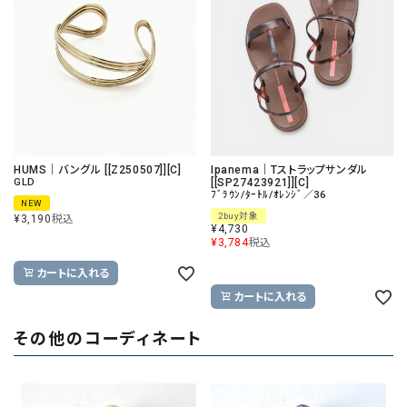
HUMS｜バングル [[Z250507]][C]
Ipanema｜Tストラップサンダル
GLD
[[SP27423921]][C]
ﾌﾞﾗｳﾝ/ﾀｰﾄﾙ/ｵﾚﾝｼﾞ／36
NEW
2buy対象
¥
3,190
税込
¥
4,730
¥
3,784
税込
カートに入れる
カートに入れる
その他のコーディネート