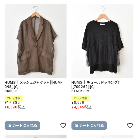
HUMS｜メッシュジャケット [[HUM-
HUMS｜チュールドッキングT
098]][C]
[[700262]][C]
BRN／F
BLACK／M
2buy対象
2buy対象
¥
17,380
¥
8,690
¥
8,690
税込
¥
4,345
税込
カートに入れる
カートに入れる