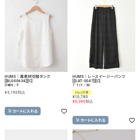
HUMS｜異素材切替タンク
HUMS｜レースイージーパンツ
[[BL000634]][C]
[[SAT-0047]][C]
OWH／F
ﾌﾞﾗｯｸ／M
¥
3,190
税込
2buy対象
¥
10,780
¥
5,390
税込
カートに入れる
カートに入れる