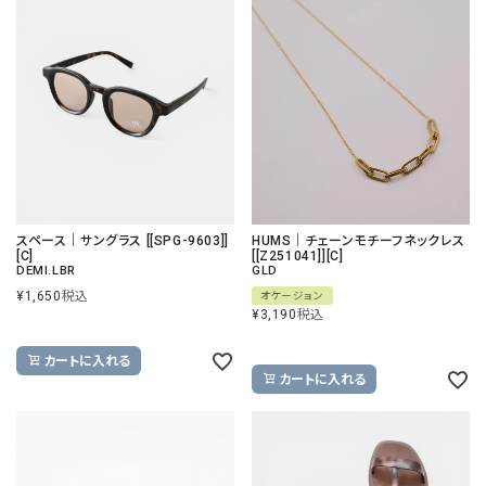
スペース｜サングラス [[SPG-9603]]
HUMS｜チェーンモチーフネックレス
[C]
[[Z251041]][C]
DEMI.LBR
GLD
¥
1,650
税込
オケージョン
¥
3,190
税込
カートに入れる
カートに入れる